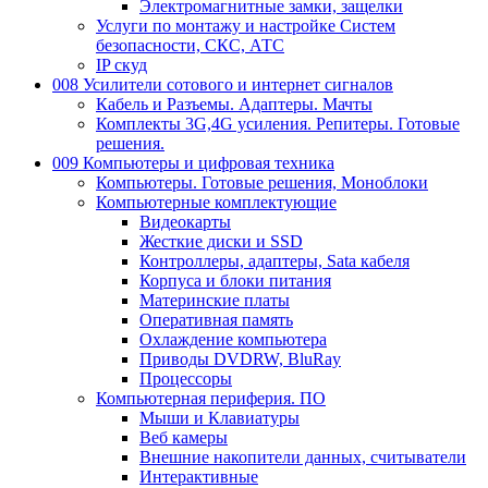
Электромагнитные замки, защелки
Услуги по монтажу и настройке Систем
безопасности, СКС, АТС
IP скуд
008 Усилители сотового и интернет сигналов
Кабель и Разъемы. Адаптеры. Мачты
Комплекты 3G,4G усиления. Репитеры. Готовые
решения.
009 Компьютеры и цифровая техника
Компьютеры. Готовые решения, Моноблоки
Компьютерные комплектующие
Видеокарты
Жесткие диски и SSD
Контроллеры, адаптеры, Sata кабеля
Корпуса и блоки питания
Материнские платы
Оперативная память
Охлаждение компьютера
Приводы DVDRW, BluRay
Процессоры
Компьютерная периферия. ПО
Мыши и Клавиатуры
Веб камеры
Внешние накопители данных, считыватели
Интерактивные