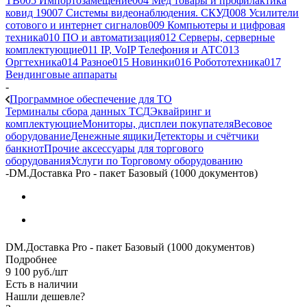
ТВ
005 Импортозамещение
004 Мед товары и профилактика
ковид 19
007 Системы видеонаблюдения. СКУД
008 Усилители
сотового и интернет сигналов
009 Компьютеры и цифровая
техника
010 ПО и автоматизация
012 Серверы, серверные
комплектующие
011 IP, VoIP Телефония и АТС
013
Оргтехника
014 Разное
015 Новинки
016 Робототехника
017
Вендинговые аппараты
-
Программное обеспечение для ТО
Терминалы сбора данных ТСД
Эквайринг и
комплектующие
Мониторы, дисплеи покупателя
Весовое
оборудование
Денежные ящики
Детекторы и счётчики
банкнот
Прочие аксессуары для торгового
оборудования
Услуги по Торговому оборудованию
-
DM.Доставка Pro - пакет Базовый (1000 документов)
DM.Доставка Pro - пакет Базовый (1000 документов)
Подробнее
9 100
руб.
/шт
Есть в наличии
Нашли дешевле?