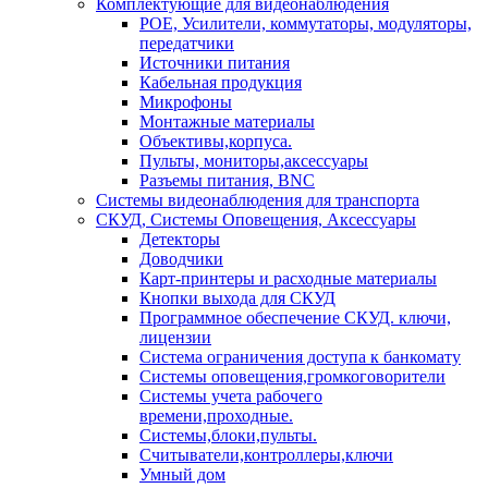
Комплектующие для видеонаблюдения
POE, Усилители, коммутаторы, модуляторы,
передатчики
Источники питания
Кабельная продукция
Микрофоны
Монтажные материалы
Объективы,корпуса.
Пульты, мониторы,аксессуары
Разъемы питания, BNC
Системы видеонаблюдения для транспорта
СКУД, Системы Оповещения, Аксессуары
Детекторы
Доводчики
Карт-принтеры и расходные материалы
Кнопки выхода для СКУД
Программное обеспечение СКУД. ключи,
лицензии
Система ограничения доступа к банкомату
Системы оповещения,громкоговорители
Системы учета рабочего
времени,проходные.
Системы,блоки,пульты.
Считыватели,контроллеры,ключи
Умный дом