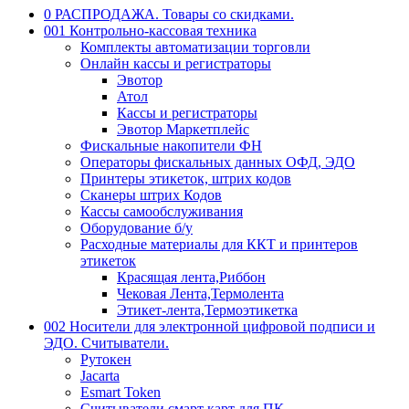
0 РАСПРОДАЖА. Товары со скидками.
001 Контрольно-кассовая техника
Комплекты автоматизации торговли
Онлайн кассы и регистраторы
Эвотор
Атол
Кассы и регистраторы
Эвотор Маркетплейс
Фискальные накопители ФН
Операторы фискальных данных ОФД, ЭДО
Принтеры этикеток, штрих кодов
Сканеры штрих Кодов
Кассы самообслуживания
Оборудование б/у
Расходные материалы для ККТ и принтеров
этикеток
Красящая лента,Риббон
Чековая Лента,Термолента
Этикет-лента,Термоэтикетка
002 Носители для электронной цифровой подписи и
ЭДО. Считыватели.
Рутокен
Jacarta
Esmart Token
Считыватели смарт карт для ПК