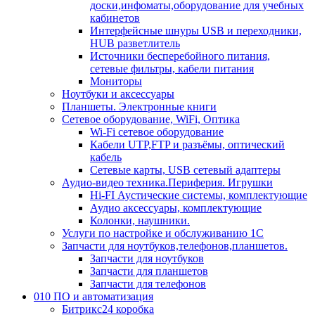
доски,инфоматы,оборудование для учебных
кабинетов
Интерфейсные шнуры USB и переходники,
HUB разветлитель
Источники бесперебойного питания,
сетевые фильтры, кабели питания
Мониторы
Ноутбуки и аксессуары
Планшеты. Электронные книги
Сетевое оборудование, WiFi, Оптика
Wi-Fi сетевое оборудование
Кабели UTP,FTP и разъёмы, оптический
кабель
Сетевые карты, USB сетевый адаптеры
Аудио-видео техника.Периферия. Игрушки
Hi-FI Аустические системы, комплектующие
Аудио аксессуары, комплектующие
Колонки, наушники.
Услуги по настройке и обслуживанию 1С
Запчасти для ноутбуков,телефонов,планшетов.
Запчасти для ноутбуков
Запчасти для планшетов
Запчасти для телефонов
010 ПО и автоматизация
Битрикс24 коробка