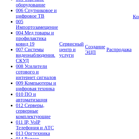
оборудование
006 Спутниковое и
цифровое ТВ
Ко
005
Импортозамещение
004 Мед товары и
профилактика
ковид 19
Сервисный
Создание
007 Системы
центр и
Распродажа
ЭЦП
видеонаблюдения.
услуги
СКУД
008 Усилители
сотового и
интернет сигналов
009 Компьютеры и
цифровая техника
010 ПО и
автоматизация
012 Серверы,
серверные
комплектующие
011 IP, VoIP
Телефония и АТС
013 Оргтехника
014 Разное