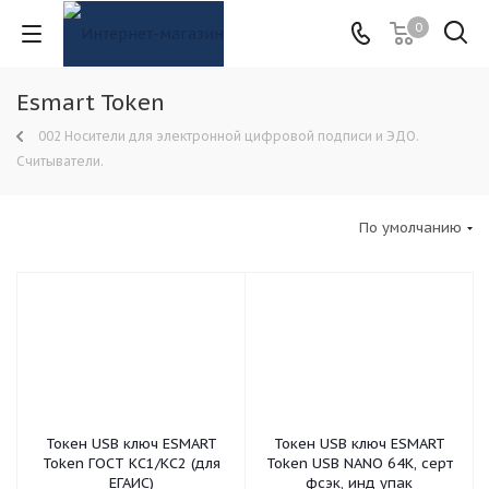
0
Esmart Token
002 Носители для электронной цифровой подписи и ЭДО.
Считыватели.
По умолчанию
Токен USB ключ ESMART
Токен USB ключ ESMART
Token ГОСТ КС1/КС2 (для
Token USB NANO 64K, серт
ЕГАИС)
фсэк, инд упак