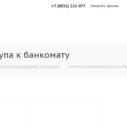
+7 (8332) 222-077
А
Заказать звонок
упа к банкомату
 Системы Оповещения, Аксессуары
-
Система ограничения доступа к б