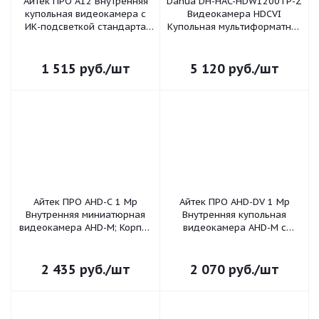
Айтек ПРО A12 Внутренняя
Dahua DH-HAC-HDW1200TP-Z
купольная видеокамера с
Видеокамера HDCVI
ИК-подсветкой стандарта
Купольная мультиформатная
AHD-H; Разрешение
(4 в 1) 2Мп c
1920x1080 (2 Mpx) ; Матрица
моторизированным
1/2.7” CMOS; Минимальная
объективом;1/2,7" 2Mп CMOS;
1 515
руб.
/шт
5 120
руб.
/шт
осве
25 к/с при 1080p, до 5
Айтек ПРО AHD-C 1 Mp
Айтек ПРО AHD-DV 1 Mp
Внутренняя миниатюрная
Внутренняя купольная
видеокамера AHD-M; Корпус
видеокамера AHD-M с
металл ; Матрица 1/3" SONY
вариофокальным
CMOS IMX225+NVP2431H;
объективом; Матрица 1/4”
Разрешение матрицы
OV9732 CMOS; Разрешение
2 435
руб.
/шт
2 070
руб.
/шт
1280x1024;
матрицы 1 Mp; Стандар