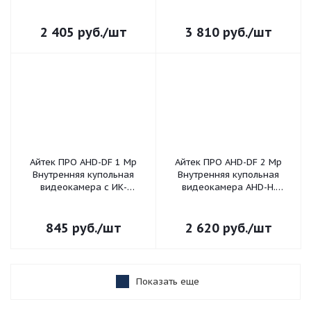
IP66; Матрица 1/3" SONY
подсветкой и
CMOS IMX225. Разрешение
вариафокальным
матрицы 1280x960. Станда
объективом; 1/2.7" AR0237
2 405
руб.
/шт
3 810
руб.
/шт
CMOS 2 Mpx; H.265/H.264; 25
к/
Айтек ПРО AHD-DF 1 Mp
Айтек ПРО AHD-DF 2 Mp
Внутренняя купольная
Внутренняя купольная
видеокамера с ИК-
видеокамера AHD-H.
подсветкой. Тип сигнала
Матрица 1/2.8" SONY CMOS
AHD/TVI/CVI – аналог HD
IMX307 + NVP2441H.
720p. Матрица 1/4” OV9712
Разрешение видео
845
руб.
/шт
2 620
руб.
/шт
CMOS + NVP2433H
2Mp(1920x1080)
производител
Показать еще