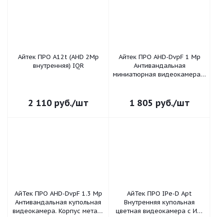
Айтек ПРО A12t (AHD 2Mp
Айтек ПРО AHD-DvpF 1 Mp
внутренняя) IQR
Антивандальная
миниатюрная видеокамера с
ИК-подсветкой стандарта
AHD-M; Матрица 1/4" AR0141
CMOS+2431H; Разрешение
2 110
руб.
/шт
1 805
руб.
/шт
матрицы 12
АйТек ПРО AHD-DvpF 1.3 Mp
АйТек ПРО IPe-D Apt
Антивандальная купольная
Внутренняя купольная
видеокамера. Корпус металл
цветная видеокамера с ИК-