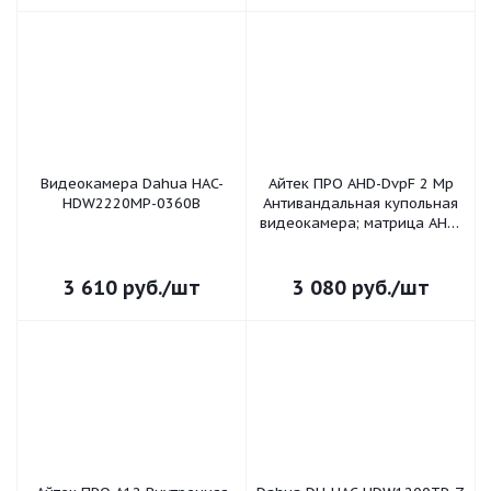
Видеокамера Dahua HAC-
Айтек ПРО AHD-DvpF 2 Mp
HDW2220MP-0360B
Антивандальная купольная
видеокамера; матрица AHD-
H. Матрица 1/2.8" SONY.
CMOS IMX307 + NVP2441H.
Разрешение матрицы
3 610
руб.
/шт
3 080
руб.
/шт
1920x1080