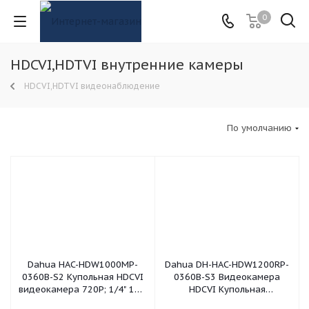
0
HDCVI,HDTVI внутренние камеры
HDCVI,HDTVI видеонаблюдение
По умолчанию
Dahua HAC-HDW1000MP-
Dahua DH-HAC-HDW1200RP-
0360B-S2 Купольная HDCVI
0360B-S3 Видеокамера
видеокамера 720P; 1/4" 1Mп
HDCVI Купольная
CMOS; фикс. объектив: 3,6мм;
пластиковая