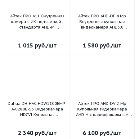
Айтек ПРО A11 Внутренняя
Айтек ПРО AHD-DF 4 Mp
камера с ИК-подсветкой ;
Внутренняя купольная
стандарта AHD-M;
видеокамера AHD3.0
Разрешение 1280x720 (1
Матрица 1/3"OV4689 CMOS +
Mpx) Матрица 1/4” OV CMOS
NVP2475H. Разрешение
DSP Fuhan8532;
матрицы 2592х1520 (4 Mp).
1 015
руб.
/шт
1 580
руб.
/шт
Минимальная освещ
Минимальная о
Dahua DH-HAC-HDW1100EMP-
Айтек ПРО AHD-DV 2 Mp
A-0280B-S3 Видеокамера
Купольная видеокамера
HDCVI Купольная
AHD-H с вариофокальным
металлическая
объективом; Матрица 1/2.8"
мультиформатная (4 в 1)
SONY CMOS IMX307 +
720Р 1/3 1Mп Sony Exmor
NVP2441H. Разрешение
2 340
руб.
/шт
6 100
руб.
/шт
CMOS фикс. объектив: 2,8м
видео 2Mp(1920x1