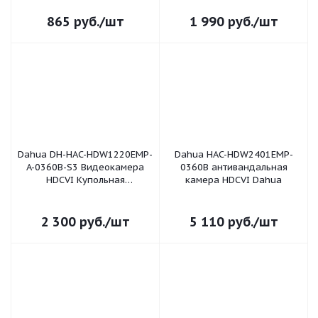
дальность ИК: 30м;
мультиформатная (4 в 1)
разрешение и скорость
1080P 1/2.7 2Mп CMOS фикс.
865
руб.
/шт
1 990
руб.
/шт
трансляц
объектив: 3,6мм дальность И
Dahua DH-HAC-HDW1220EMP-
Dahua HAC-HDW2401EMP-
A-0360B-S3 Видеокамера
0360B антивандальная
HDCVI Купольная
камера HDCVI Dahua
металлическая
мультиформатная (4 в 1)
1080P 1/2.9 2Mп Sony Exmor
2 300
руб.
/шт
5 110
руб.
/шт
CMOS фикс. объектив: 3