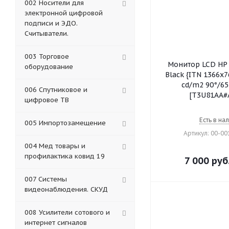
002 Носители для
электронной цифровой
подписи и ЭДО.
Считыватели.
003 Торговое
Монитор LCD HP 
оборудование
Black {ITN 1366x
cd/m2 90°/65
006 Спутниковое и
[T3U81AA#
цифровое ТВ
Есть в на
005 Импортозамещение
Артикул: 00-0
004 Мед товары и
профилактика ковид 19
7 000
руб
007 Системы
видеонаблюдения. СКУД
008 Усилители сотового и
интернет сигналов