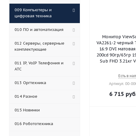
009 Компьютеры и
цифровая техника
010 ПО и автоматизация
Монитор ViewSo
VA2261-2 черный 
012 Серверы, серверные
16:9 DVI матовая
комплектующие
200cd 90гр/65гр 1
Sub FHD 3.21кг 
011 IP, VoIP Телефония и
АТС
Есть в на
013 Оргтехника
Артикул: 00-0
6 715
руб
014 Разное
015 Новинки
016 Робототехника