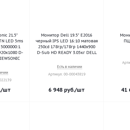
nic 21.5"
Монитор Dell 19.5" E2016
Мони
TN LED 5ms
черный IPS LED 16:10 матовая
ПЦ
 5000000:1
250cd 178гр/178гр 1440x900
920x1080 D-
D-Sub HD READY 3.05кг DELL
VIEWSONIC
Арти
Есть в наличии
личии
Артикул: 00-00043819
0022139
.
/шт
6 948
руб.
/шт
41 