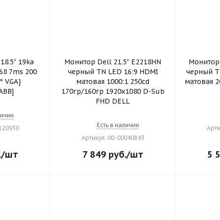
18.5" 19ka
Монитор Dell 21.5" E2218HN
Монитор 
768 7ms 200
черный TN LED 16:9 HDMI
черный T
° VGA}
матовая 1000:1 250cd
матовая 2
ABB]
170гр/160гр 1920x1080 D-Sub
FHD DELL
личии
Есть в наличии
0120930
Арти
Артикул: 00-00040843
.
/шт
7 849
руб.
/шт
5 