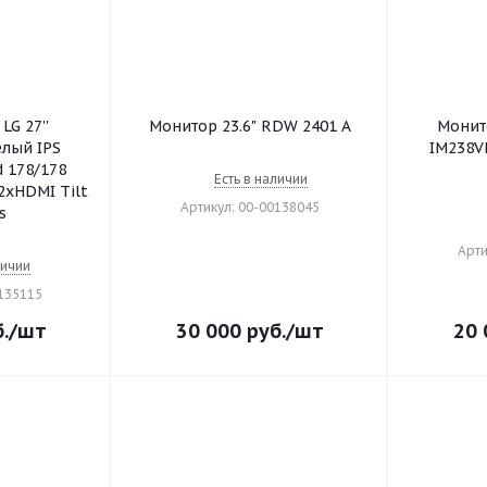
LG 27''
Монитор 23.6" RDW 2401 А
Монит
лый IPS
IM238VL2 (1920х108
d 178/178
Есть в наличии
2xHDMI Tilt
Артикул: 00-00138045
s
Арти
личии
0135115
.
/шт
30 000
руб.
/шт
20 