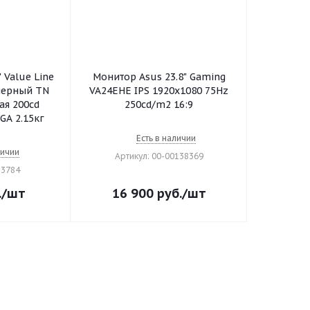
 Value Line
Монитор Asus 23.8" Gaming
 черный TN
VA24EHE IPS 1920x1080 75Hz
ая 200cd
250cd/m2 16:9
GA 2.15кг
Есть в наличии
личии
Артикул: 00-00138369
83784
.
/шт
16 900
руб.
/шт