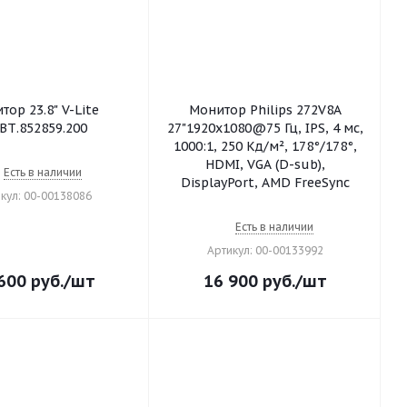
тор 23.8" V-Lite
Монитор Philips 272V8A
ВТ.852859.200
27"1920x1080@75 Гц, IPS, 4 мс,
1000:1, 250 Кд/м², 178°/178°,
HDMI, VGA (D-sub),
Есть в наличии
DisplayPort, AMD FreeSync
кул: 00-00138086
Есть в наличии
Артикул: 00-00133992
600
руб.
/шт
16 900
руб.
/шт