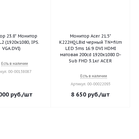
ор 23.8" Монитор
Монитор Acer 21.5"
0, IPS.
K222HQLBid черный TN+film
VGA.DVI)
LED 5ms 16:9 DVI HDMI
матовая 200cd 1920x1080 D-
Sub FHD 3.1кг ACER
Есть в наличии
кул: 00-00138087
Есть в наличии
Артикул: 00-00022093
000
руб.
/шт
8 650
руб.
/шт