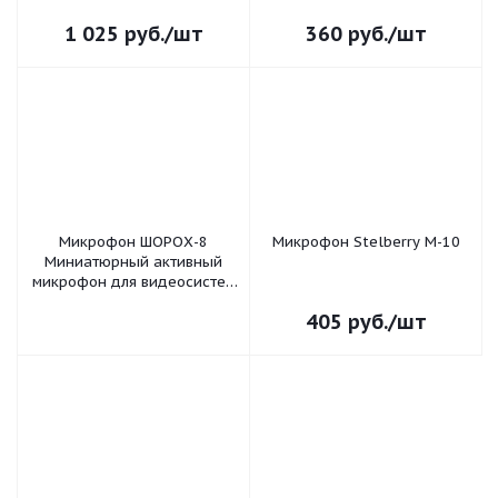
выходного сигнала;
акустическая дальность до
1 025
руб.
/шт
360
руб.
/шт
12 м; уровень сигнала 0,6 В
Микрофон ШОРОХ-8
Микрофон Stelberry M-10
Миниатюрный активный
микрофон для видеосистем
с АРУ, 3-х проводный;
405
руб.
/шт
акустическая дальность до
10 м ; длина линии до 300м;
сигнал 250