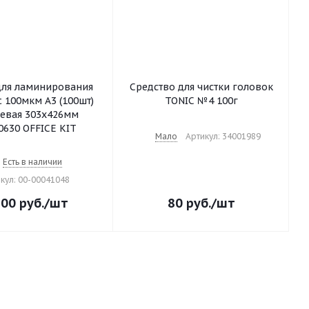
для ламинирования
Средство для чистки головок
it 100мкм A3 (100шт)
TONIC №4 100г
евая 303x426мм
0630 OFFICE KIT
Мало
Артикул: 34001989
Есть в наличии
кул: 00-00041048
300
руб.
/шт
80
руб.
/шт