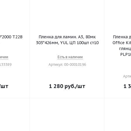
*2000 Т22В
Пленка для ламин. А3, 80мк
Пленка 
)
303*426мм, YUL ЦП 100шт ст10
Office K
глянц
PLP1
личии
Есть в наличии
0133389
Артикул: 00-00010196
Арти
/шт
1 280
руб.
/шт
1 