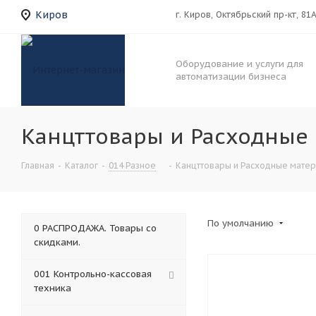
Киров
г. Киров, Октябрьский пр-кт, 81
Оборудование и услуги для
автоматизации бизнеса
Канцттовары и Расходные
Главная
-
Каталог
-
014 Разное
-
Канцттовары и Расходные матер
По умолчанию
0 РАСПРОДАЖА. Товары со
скидками.
001 Контрольно-кассовая
техника