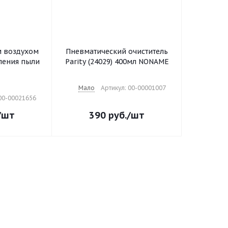
м воздухом
Пневматический очиститель
аления пыли
Parity (24029) 400мл NONAME
Мало
Артикул: 00-00001007
 00-00021656
/шт
390
руб.
/шт