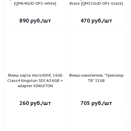
[QM64GUD-OP2-white]
Black [QM32GUD-OP1-black]
890
руб.
/шт
470
руб.
/шт
Флеш карта microSDHC 16Gb
Флеш-накопитель "Триколор
Class4 Kingston SDC4/16GB +
ТВ" 32GB
adapter KINGSTON
260
руб.
/шт
705
руб.
/шт