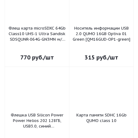
Флеш карта microSDXC 64Gb
Носитель информации USB
Class10 UHS-1 Ultra Sandisk
2.0 QUMO 16GB Optiva 01
SDSQUNR-064G-GN3MN w/o
Green [QM16GUD-OP1-green]
adapter SANDISK
770
руб.
/шт
315
руб.
/шт
Флешка USB Silicon Power
Карта памяти SDHC 16Gb
Power Helios 202 128ГБ,
QUMO class 10
USB3.0, синий
[sp128gbuf3202v1b]