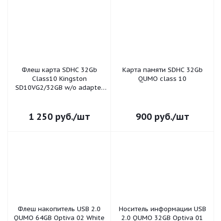
Флеш карта SDHC 32Gb
Карта памяти SDHC 32Gb
Class10 Kingston
QUMO class 10
SD10VG2/32GB w/o adapter
KINGSTON
1 250
руб.
/шт
900
руб.
/шт
Флеш накопитель USB 2.0
Носитель информации USB
QUMO 64GB Optiva 02 White
2.0 QUMO 32GB Optiva 01