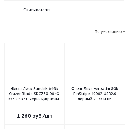
Считыватели
По умолчанию
Флеш Диск Sandisk 64Gb
Флеш Диск Verbatim 8Gb
Cruzer Blade SDCZ50-064G-
PinStripe 49062 USB2.0
B35 USB2.0 черный/красный
черный VERBATIM
SANDISK
1 260
руб.
/шт