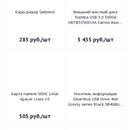
Кард-ридер Gebmird
Внешний жесткий диск
Toshiba USB 3.0 500Gb
HDTB305EK3AA Canvio Basics
2.5" черный TOSHIBA
285
руб.
/шт
3 435
руб.
/шт
Карта памяти SDHC 16Gb
Носитель информации
Apacer class 10
Smartbuy USB Drive 4Gb
Glossy series Black SB4GBGS-
K
505
руб.
/шт