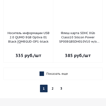
Носитель информации USB
Флеш карта SDHC 8Gb
2.0 QUMO 8GB Optiva 01
Class10 Silicon Power
Black [QM8GUD-OP1-black
SP008GBSDH010V10 w/o
adapter SILICON POWER
335
руб.
/шт
385
руб.
/шт
Показать еще
1
2
3