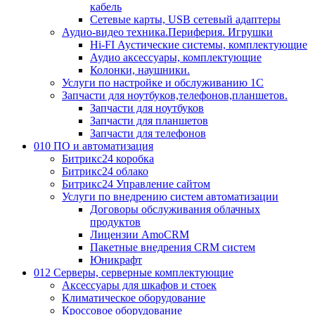
кабель
Сетевые карты, USB сетевый адаптеры
Аудио-видео техника.Периферия. Игрушки
Hi-FI Аустические системы, комплектующие
Аудио аксессуары, комплектующие
Колонки, наушники.
Услуги по настройке и обслуживанию 1С
Запчасти для ноутбуков,телефонов,планшетов.
Запчасти для ноутбуков
Запчасти для планшетов
Запчасти для телефонов
010 ПО и автоматизация
Битрикс24 коробка
Битрикс24 облако
Битрикс24 Управление сайтом
Услуги по внедрению систем автоматизации
Договоры обслуживания облачных
продуктов
Лицензии AmoCRM
Пакетные внедрения CRM систем
Юникрафт
012 Серверы, серверные комплектующие
Аксессуары для шкафов и стоек
Климатическое оборудование
Кроссовое оборудование