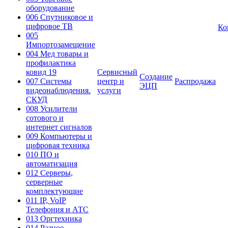
оборудование
006 Спутниковое и
цифровое ТВ
Ко
005
Импортозамещение
004 Мед товары и
профилактика
ковид 19
Сервисный
Создание
007 Системы
центр и
Распродажа
ЭЦП
видеонаблюдения.
услуги
СКУД
008 Усилители
сотового и
интернет сигналов
009 Компьютеры и
цифровая техника
010 ПО и
автоматизация
012 Серверы,
серверные
комплектующие
011 IP, VoIP
Телефония и АТС
013 Оргтехника
014 Разное