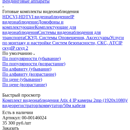
Вендинговые аппараты
-
Готовые комплекты видеонаблюдения
HDCVI,HDTVI видеонаблюдение
IP
видеонаблюдение
Домофоны и
комплектующие
Комплектующие для
видеонаблюдения
Системы видеонаблюдения для
транспорта
СКУД, Системы Оповещения, Аксессуары
Услуги
по монтажу и настройке Систем безопасности, СКС, АТС
IP
скуд
IP скуд 2
По умолчанию
По популярности (убывание)
По популярности (возрастание)
По алфавиту (убывание)
По алфавиту (возрастание)
По цене (убывание)
По цене (возрастание)
Быстрый просмотр
Комплект видеонаблюдения Atix 4 IP камеры 2mp (1920x1080)/
видеорегистратор/коммутатор/50м кабеля
Есть в наличии
Артикул: 00-00146024
35 300
руб.
/шт
Заказать