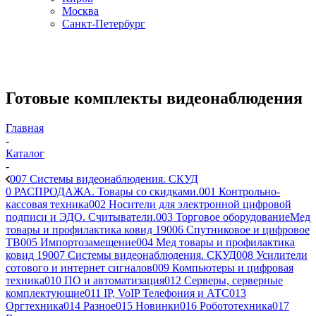
Москва
Санкт-Петербург
Готовые комплекты видеонаблюдения
Главная
-
Каталог
-
007 Системы видеонаблюдения. СКУД
0 РАСПРОДАЖА. Товары со скидками.
001 Контрольно-
кассовая техника
002 Носители для электронной цифровой
подписи и ЭДО. Считыватели.
003 Торговое оборудование
Мед
товары и профилактика ковид 19
006 Спутниковое и цифровое
ТВ
005 Импортозамещение
004 Мед товары и профилактика
ковид 19
007 Системы видеонаблюдения. СКУД
008 Усилители
сотового и интернет сигналов
009 Компьютеры и цифровая
техника
010 ПО и автоматизация
012 Серверы, серверные
комплектующие
011 IP, VoIP Телефония и АТС
013
Оргтехника
014 Разное
015 Новинки
016 Робототехника
017