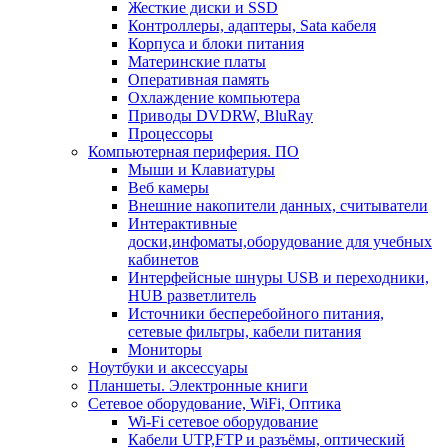
Жесткие диски и SSD
Контроллеры, адаптеры, Sata кабеля
Корпуса и блоки питания
Материнские платы
Оперативная память
Охлаждение компьютера
Приводы DVDRW, BluRay
Процессоры
Компьютерная периферия. ПО
Мыши и Клавиатуры
Веб камеры
Внешние накопители данных, считыватели
Интерактивные
доски,инфоматы,оборудование для учебных
кабинетов
Интерфейсные шнуры USB и переходники,
HUB разветлитель
Источники бесперебойного питания,
сетевые фильтры, кабели питания
Мониторы
Ноутбуки и аксессуары
Планшеты. Электронные книги
Сетевое оборудование, WiFi, Оптика
Wi-Fi сетевое оборудование
Кабели UTP,FTP и разъёмы, оптический