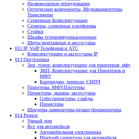
Низковольтное оборудование
Оптические компоненты, Медиаконвертеры,
Трансиверы
Серверные Комплектующие
Серверы, серверные платформы
Стойки
Шкафы телекоммуникационные
Щиты монтажные и акссесуары
011 IP, VoIP Телефония и АТС
Комплектующие и аксессуары IP
013 Оргтехника
Зип, тонер, комплектующие для принтеров, мфу
ЗИП, Комплектующие для Принтеров и
МФУ
Картриджи, чернила, СНПЧ
Принтеры. МФУ,Плоттеры
Проекторы, экраны, аксессуары
Gobo проекторы, слайды
Проекторы
Шредеры,ламинаторы,резаки,брошюраторы
014 Разное
Умный дом
Все для автомобиля
Автомобильная электроника
Bluetooth гарнитура для автомобиля