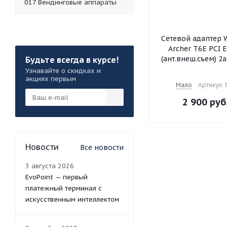
017 Вендинговые аппараты
Сетевой адаптер W
Archer T6E PCI E
(ант.внеш.съем) 2а
Будьте всегда в курсе!
Узнавайте о скидках и
акциях первым
Мало
Артикул:
2 900
руб
Новости
Все новости
3 августа 2026
EvoPoint — первый
платежный терминал с
искусственным интеллектом