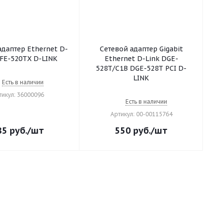
адаптер Ethernet D-
Сетевой адаптер Gigabit
DFE-520TX D-LINK
Ethernet D-Link DGE-
528T/C1B DGE-528T PCI D-
LINK
Есть в наличии
тикул: 36000096
Есть в наличии
Артикул: 00-00115764
85
руб.
/шт
550
руб.
/шт