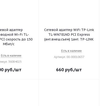
тевой адаптер
Сетевой адаптер WiFi TP-Link
водной Wi-Fi TL-
TL-WN781ND PCI Express
CI скорость до 150
(ант.внеш.съем) 1ант. TP-LINK
Мбит/с
Есть в наличии
Есть в наличии
Артикул: 00-00010637
тикул: 36084025
00
руб.
/шт
660
руб.
/шт