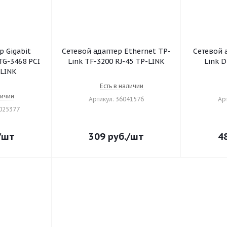
р Gigabit
Сетевой адаптер Ethernet TP-
Сетевой 
TG-3468 PCI
Link TF-3200 RJ-45 TP-LINK
Link 
-LINK
Есть в наличии
личии
Артикул: 36041576
Ар
0025377
/шт
309
руб.
/шт
4