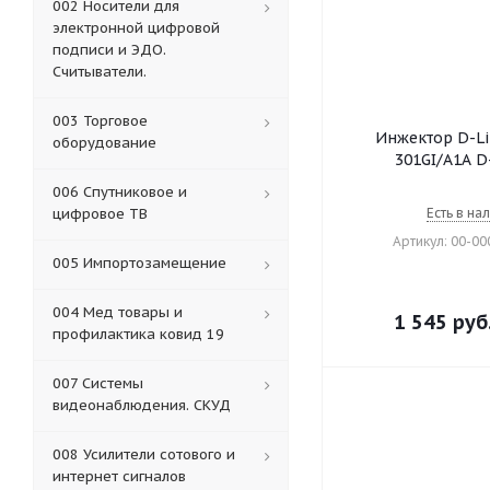
002 Носители для
электронной цифровой
подписи и ЭДО.
Считыватели.
003 Торговое
Инжектор D-Li
оборудование
301GI/A1A D
006 Спутниковое и
цифровое ТВ
Есть в на
Артикул: 00-0
005 Импортозамещение
004 Мед товары и
1 545
руб
профилактика ковид 19
007 Системы
видеонаблюдения. СКУД
008 Усилители сотового и
интернет сигналов