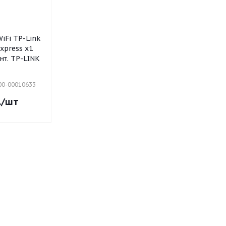
iFi TP-Link
xpress x1
нт. TP-LINK
 00-00010633
.
/шт