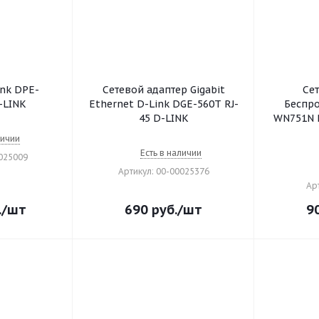
nk DPE-
Сетевой адаптер Gigabit
Се
-LINK
Ethernet D-Link DGE-560T RJ-
Беспро
45 D-LINK
WN751N P
личии
Есть в наличии
0025009
Артикул: 00-00025376
Ар
.
/шт
690
руб.
/шт
9