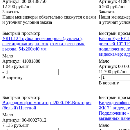
Артикул: 00-00138750
Артикул: 41084
12 290
руб.
/шт
6 560
руб.
/шт
Заказать
Заказать
Наши менеджеры обязательно свяжутся с вами
Наши менеджеры
и уточнят условия заказа
и уточнят услов
Быстрый просмотр
Быстрый просм
УКП-12 Трубка переговорная (дуплекс),
Falcon Eye FE
свет.индикация, кн.откр.замка, рег.громк.
дисплей 10" TF
вызова, 54х200х40 мм
подключение до
видеокамер; ад
Мало
Артикул: 41081888
Мало
1 045
руб.
/шт
Артикул: 00-00
11 700
руб.
/шт
-
+
-
В корзину
В корзину
Быстрый просмотр
Быстрый просм
Видеодомофон монитор J2000-DF-Виктория
Видеодомофон 
(белый) Цветной
ЖК 7" видеодо
Подключение - 
Мало
вызывных пане
Артикул: 00-00027812
7 135
руб.
/шт
Мало