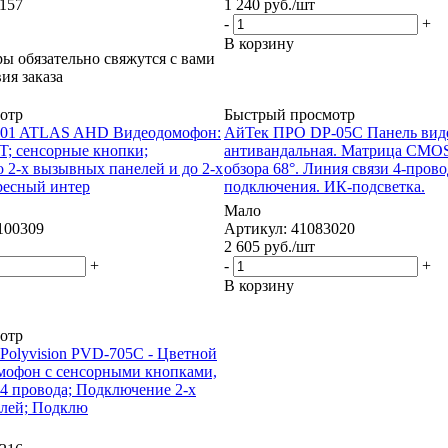
157
1 240
руб.
/шт
-
+
В корзину
 обязательно свяжутся с вами
ия заказа
отр
Быстрый просмотр
-101 ATLAS AHD Видеодомофон:
АйТек ПРО DP-05C Панель вид
T; сенсорные кнопки;
антивандальная. Матрица CMOS
 2-х вызывных панелей и до 2-х
обзора 68°. Линия связи 4-пров
ресный интер
подключения. ИК-подсветка.
Мало
100309
Артикул: 41083020
2 605
руб.
/шт
+
-
+
В корзину
отр
Polyvision PVD-705C - Цветной
мофон с сенсорными кнопками,
4 провода; Подключение 2-х
лей; Подклю