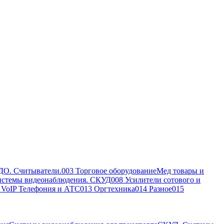
ДО. Считыватели.
003 Торговое оборудование
Мед товары и
истемы видеонаблюдения. СКУД
008 Усилители сотового и
, VoIP Телефония и АТС
013 Оргтехника
014 Разное
015