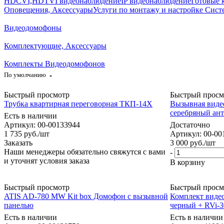
HDCVI,HDTVI видеонаблюдение
IP видеонаблюдение
Готовые 
Оповещения, Аксессуары
Услуги по монтажу и настройке Сист
Видеодомофоны
Комплектующие, Аксессуары
Комплекты Видеодомофонов
По умолчанию
Быстрый просмотр
Быстрый просм
Трубка квартирная переговорная ТКП-14Х
Вызывная виде
серебряный ан
Есть в наличии
Артикул: 00-00133944
Достаточно
1 735
руб.
/шт
Артикул: 00-00
Заказать
3 000
руб.
/шт
Наши менеджеры обязательно свяжутся с вами
-
и уточнят условия заказа
В корзину
Быстрый просмотр
Быстрый просм
ATIS AD-780 MW Kit box Домофон с вызывной
Комплект виде
панелью
черный + RVi-3
Есть в наличии
Есть в наличии