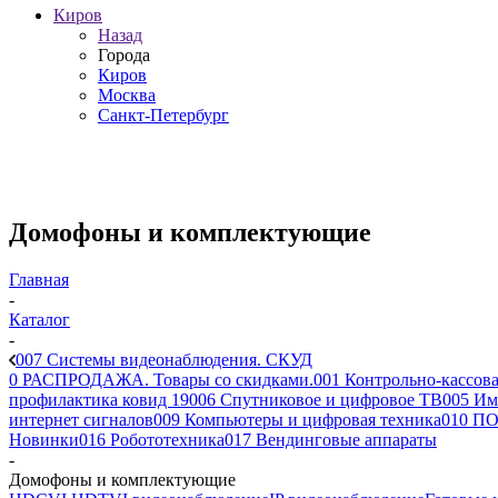
Киров
Назад
Города
Киров
Москва
Санкт-Петербург
Домофоны и комплектующие
Главная
-
Каталог
-
007 Системы видеонаблюдения. СКУД
0 РАСПРОДАЖА. Товары со скидками.
001 Контрольно-кассова
профилактика ковид 19
006 Спутниковое и цифровое ТВ
005 Им
интернет сигналов
009 Компьютеры и цифровая техника
010 ПО
Новинки
016 Робототехника
017 Вендинговые аппараты
-
Домофоны и комплектующие