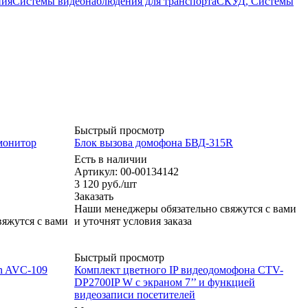
ния
Системы видеонаблюдения для транспорта
СКУД, Системы
Быстрый просмотр
монитор
Блок вызова домофона БВД-315R
Есть в наличии
Артикул: 00-00134142
3 120
руб.
/шт
Заказать
Наши менеджеры обязательно свяжутся с вами
яжутся с вами
и уточнят условия заказа
Быстрый просмотр
on AVC-109
Комплект цветного IP видеодомофона CTV-
DP2700IP W с экраном 7’’ и функцией
видеозаписи посетителей