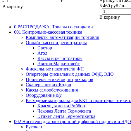
Артикул: 41084
-
+
5 460
руб.
/шт
В корзину
-
В корзину
0 РАСПРОДАЖА. Товары со скидками.
001 Контрольно-кассовая техника
Комплекты автоматизации торговли
Онлайн кассы и регистраторы
Эвотор
Атол
Кассы и регистраторы
Эвотор Маркетплейс
Фискальные накопители ФН
Операторы фискальных данных ОФД, ЭДО
Принтеры этикеток, штрих кодов
Сканеры штрих Кодов
Кассы самообслуживания
Оборудование б/у
Расходные материалы для ККТ и принтеров этикет
Красящая лента,Риббон
Чековая Лента,Термолента
Этикет-лента,Термоэтикетка
002 Носители для электронной цифровой подписи и ЭДО
Рутокен