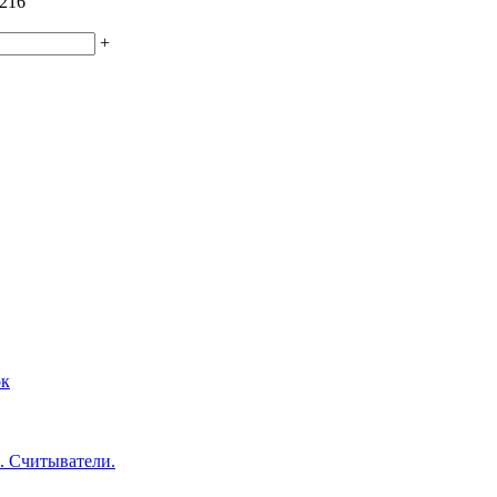
216
+
ок
. Считыватели.