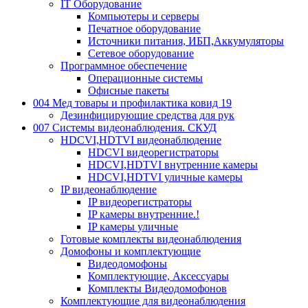
IT Оборудование
Компьютеры и серверы
Печатное оборудование
Источники питания, ИБП,Аккумуляторы
Сетевое оборудование
Программное обеспечение
Операционные системы
Офисные пакеты
004 Мед товары и профилактика ковид 19
Дезинфицирующие средства для рук
007 Системы видеонаблюдения. СКУД
HDCVI,HDTVI видеонаблюдение
HDCVI видеорегистраторы
HDCVI,HDTVI внутренние камеры
HDCVI,HDTVI уличные камеры
IP видеонаблюдение
IP видеорегистраторы
IP камеры внутренние.!
IP камеры уличные
Готовые комплекты видеонаблюдения
Домофоны и комплектующие
Видеодомофоны
Комплектующие, Аксессуары
Комплекты Видеодомофонов
Комплектующие для видеонаблюдения