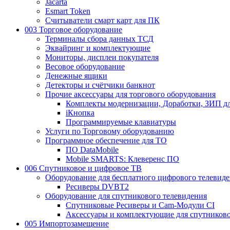
Jacarta
Esmart Token
Считыватели смарт карт для ПК
003 Торговое оборудование
Терминалы сбора данных ТСД
Эквайринг и комплектующие
Мониторы, дисплеи покупателя
Весовое оборудование
Денежные ящики
Детекторы и счётчики банкнот
Прочие аксессуары для торгового оборудования
Комплекты модернизации, Доработки, ЗИП д
iКнопка
Программируемые клавиатуры
Услуги по Торговому оборудованию
Программное обеспечение для ТО
ПО DataMobile
Mobile SMARTS: Клеверенс ПО
006 Спутниковое и цифровое ТВ
Оборудование для бесплатного цифрового телевид
Ресиверы DVBT2
Оборудование для спутникового телевидения
Спутниковые Ресиверы и Cam-Модули CI
Аксессуары и комплектующие для спутниково
005 Импортозамещение