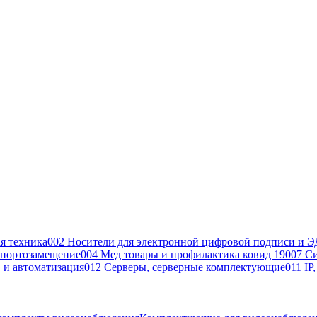
я техника
002 Носители для электронной цифровой подписи и Э
портозамещение
004 Мед товары и профилактика ковид 19
007 С
 и автоматизация
012 Серверы, серверные комплектующие
011 IP