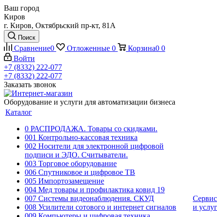
Ваш город
Киров
г. Киров, Октябрьский пр-кт, 81А
Поиск
Сравнение
0
Отложенные
0
Корзина
0
0
Войти
+7 (8332) 222-077
+7 (8332) 222-077
Заказать звонок
Оборудование и услуги для автоматизации бизнеса
Каталог
0 РАСПРОДАЖА. Товары со скидками.
001 Контрольно-кассовая техника
002 Носители для электронной цифровой
подписи и ЭДО. Считыватели.
003 Торговое оборудование
006 Спутниковое и цифровое ТВ
005 Импортозамещение
004 Мед товары и профилактика ковид 19
007 Системы видеонаблюдения. СКУД
Сервис
008 Усилители сотового и интернет сигналов
и услу
009 Компьютеры и цифровая техника