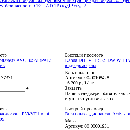
комплекты видеонаблюдения
Комплектующие для видеонаблюде
ем безопасности, СКС, АТС
IP скуд
IP скуд 2
отр
Быстрый просмотр
опанель AVC-305M (PAL)
Dahua DHI-VTH5521DW Wi-FI 
тик
видеодомофона
Есть в наличии
137331
Артикул: 00-00108428
16 200
руб.
/шт
Заказать
+
Наши менеджеры обязательно св
и уточнят условия заказа
отр
Быстрый просмотр
одомофона RVi-VD1 mini
Вызывная аудиопанель Activisi
05
Мало
Артикул: 00-00001931