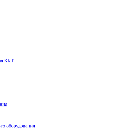
ля ККТ
ения
го оборудования