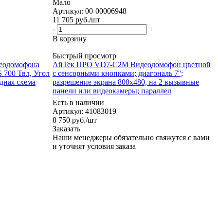
Мало
Артикул: 00-00006948
11 705
руб.
/шт
-
+
В корзину
Быстрый просмотр
еодомофона
АйТек ПРО VD7-C2M Видеодомофон цветной
 700 Твл, Угол
с сенсорными кнопками; диагональ 7'';
одная схема
разрешение экрана 800х480, на 2 вызывные
панели или видеокамеры; параллел
Есть в наличии
Артикул: 41083019
8 750
руб.
/шт
Заказать
Наши менеджеры обязательно свяжутся с вами
и уточнят условия заказа