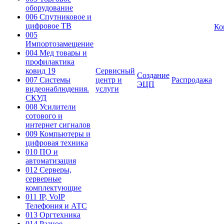
оборудование
006 Спутниковое и
цифровое ТВ
Ко
005
Импортозамещение
004 Мед товары и
профилактика
ковид 19
Сервисный
Создание
007 Системы
центр и
Распродажа
ЭЦП
видеонаблюдения.
услуги
СКУД
008 Усилители
сотового и
интернет сигналов
009 Компьютеры и
цифровая техника
010 ПО и
автоматизация
012 Серверы,
серверные
комплектующие
011 IP, VoIP
Телефония и АТС
013 Оргтехника
014 Разное