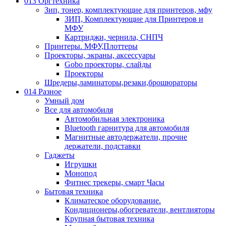
013 Оргтехника
Зип, тонер, комплектующие для принтеров, мфу
ЗИП, Комплектующие для Принтеров и
МФУ
Картриджи, чернила, СНПЧ
Принтеры. МФУ,Плоттеры
Проекторы, экраны, аксессуары
Gobo проекторы, слайды
Проекторы
Шредеры,ламинаторы,резаки,брошюраторы
014 Разное
Умный дом
Все для автомобиля
Автомобильная электроника
Bluetooth гарнитура для автомобиля
Магнитные автодержатели, прочие
держатели, подставки
Гаджеты
Игрушки
Монопод
Фитнес трекеры, смарт Часы
Бытовая техника
Климатеское оборудование.
Кондиционеры,обогреватели, вентлияторы
Крупная бытовая техника