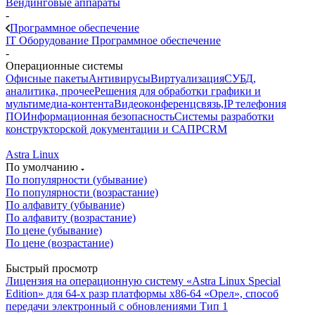
Вендинговые аппараты
-
Программное обеспечение
IT Оборудование
Программное обеспечение
-
Операционные системы
Офисные пакеты
Антивирусы
Виртуализация
СУБД,
аналитика, прочее
Решения для обработки графики и
мультимедиа-контента
Видеоконференцсвязь,IP телефония
ПО
Информационная безопасность
Системы разработки
конструкторской документации и САПР
CRM
Astra Linux
По умолчанию
По популярности (убывание)
По популярности (возрастание)
По алфавиту (убывание)
По алфавиту (возрастание)
По цене (убывание)
По цене (возрастание)
Быстрый просмотр
Лицензия на операционную систему «Astra Linux Special
Edition» для 64-x разр платформы х86-64 «Орел», способ
передачи электронный с обновлениями Тип 1