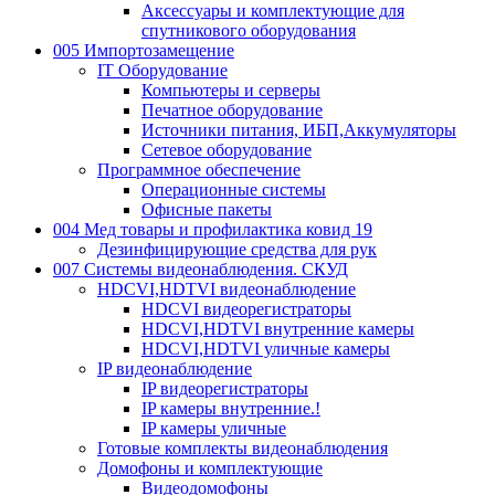
Аксессуары и комплектующие для
спутникового оборудования
005 Импортозамещение
IT Оборудование
Компьютеры и серверы
Печатное оборудование
Источники питания, ИБП,Аккумуляторы
Сетевое оборудование
Программное обеспечение
Операционные системы
Офисные пакеты
004 Мед товары и профилактика ковид 19
Дезинфицирующие средства для рук
007 Системы видеонаблюдения. СКУД
HDCVI,HDTVI видеонаблюдение
HDCVI видеорегистраторы
HDCVI,HDTVI внутренние камеры
HDCVI,HDTVI уличные камеры
IP видеонаблюдение
IP видеорегистраторы
IP камеры внутренние.!
IP камеры уличные
Готовые комплекты видеонаблюдения
Домофоны и комплектующие
Видеодомофоны