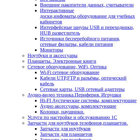
Внешние накопители данных, считыватели
Интерактивные
доски,инфоматы,оборудование для учебных
кабинетов
Интерфейсные шнуры USB и переходники,
HUB разветлитель
Источники бесперебойного питания,
сетевые фильтры, кабели питания
Мониторы
Ноутбуки и аксессуары
Планшеты. Электронные книги
Сетевое оборудование, WiFi, Оптика
Wi-Fi сетевое оборудование
Кабели UTP,FTP и разъёмы, оптический
кабель
Сетевые карты, USB сетевый адаптеры
Аудио-видео техника.Периферия. Игрушки
Hi-FI Аустические системы, комплектующие
Аудио аксессуары, комплектующие
Колонки, наушники.
Услуги по настройке и обслуживанию 1С
Запчасти для ноутбуков,телефонов,планшетов.
Запчасти для ноутбуков
Запчасти для планшетов
Запчасти для телефонов