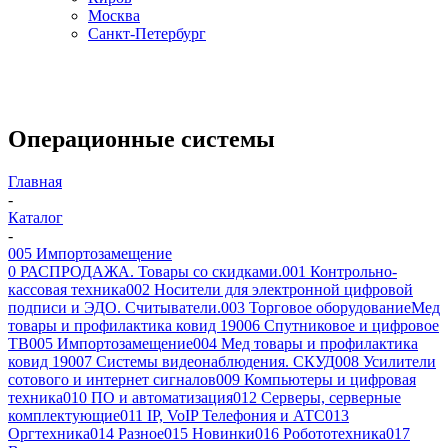
Москва
Санкт-Петербург
Операционные системы
Главная
-
Каталог
-
005 Импортозамещение
0 РАСПРОДАЖА. Товары со скидками.
001 Контрольно-
кассовая техника
002 Носители для электронной цифровой
подписи и ЭДО. Считыватели.
003 Торговое оборудование
Мед
товары и профилактика ковид 19
006 Спутниковое и цифровое
ТВ
005 Импортозамещение
004 Мед товары и профилактика
ковид 19
007 Системы видеонаблюдения. СКУД
008 Усилители
сотового и интернет сигналов
009 Компьютеры и цифровая
техника
010 ПО и автоматизация
012 Серверы, серверные
комплектующие
011 IP, VoIP Телефония и АТС
013
Оргтехника
014 Разное
015 Новинки
016 Робототехника
017