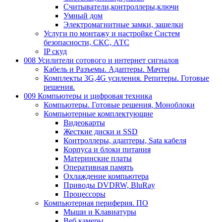
Считыватели,контроллеры,ключи
Умный дом
Электромагнитные замки, защелки
Услуги по монтажу и настройке Систем
безопасности, СКС, АТС
IP скуд
008 Усилители сотового и интернет сигналов
Кабель и Разъемы. Адаптеры. Мачты
Комплекты 3G,4G усиления. Репитеры. Готовые
решения.
009 Компьютеры и цифровая техника
Компьютеры. Готовые решения, Моноблоки
Компьютерные комплектующие
Видеокарты
Жесткие диски и SSD
Контроллеры, адаптеры, Sata кабеля
Корпуса и блоки питания
Материнские платы
Оперативная память
Охлаждение компьютера
Приводы DVDRW, BluRay
Процессоры
Компьютерная периферия. ПО
Мыши и Клавиатуры
Веб камеры