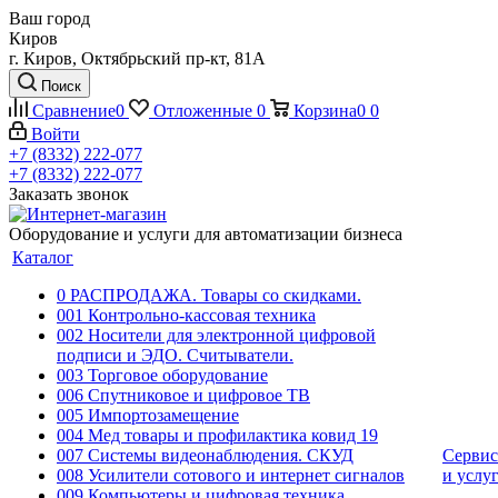
Ваш город
Киров
г. Киров, Октябрьский пр-кт, 81А
Поиск
Сравнение
0
Отложенные
0
Корзина
0
0
Войти
+7 (8332) 222-077
+7 (8332) 222-077
Заказать звонок
Оборудование и услуги для автоматизации бизнеса
Каталог
0 РАСПРОДАЖА. Товары со скидками.
001 Контрольно-кассовая техника
002 Носители для электронной цифровой
подписи и ЭДО. Считыватели.
003 Торговое оборудование
006 Спутниковое и цифровое ТВ
005 Импортозамещение
004 Мед товары и профилактика ковид 19
007 Системы видеонаблюдения. СКУД
Сервис
008 Усилители сотового и интернет сигналов
и услу
009 Компьютеры и цифровая техника