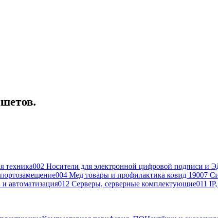
ншетов.
я техника
002 Носители для электронной цифровой подписи и Э
портозамещение
004 Мед товары и профилактика ковид 19
007 С
 и автоматизация
012 Серверы, серверные комплектующие
011 IP