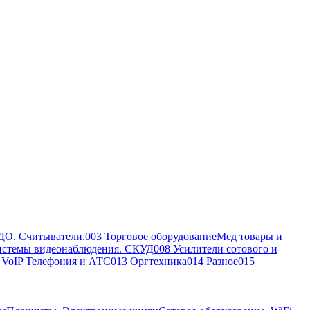
ДО. Считыватели.
003 Торговое оборудование
Мед товары и
истемы видеонаблюдения. СКУД
008 Усилители сотового и
, VoIP Телефония и АТС
013 Оргтехника
014 Разное
015