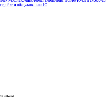
мплектующие
Компьютерная периферия. ПО
Ноутбуки и аксессуа
астройке и обслуживанию 1С
я заказа