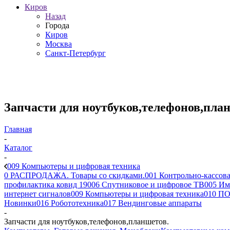
Киров
Назад
Города
Киров
Москва
Санкт-Петербург
Запчасти для ноутбуков,телефонов,пла
Главная
-
Каталог
-
009 Компьютеры и цифровая техника
0 РАСПРОДАЖА. Товары со скидками.
001 Контрольно-кассова
профилактика ковид 19
006 Спутниковое и цифровое ТВ
005 Им
интернет сигналов
009 Компьютеры и цифровая техника
010 ПО
Новинки
016 Робототехника
017 Вендинговые аппараты
-
Запчасти для ноутбуков,телефонов,планшетов.