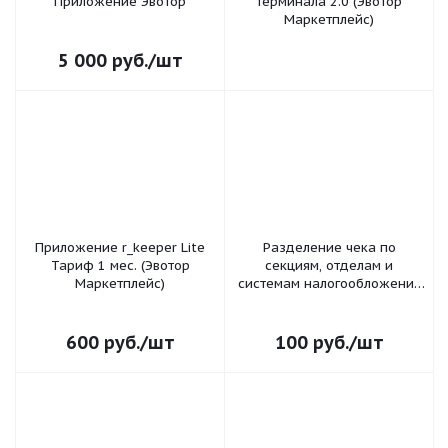
Приложение Эвотор
терминала 2.0 (Эвотор
Маркетплейс)
5 000
руб.
/шт
Приложение r_keeper Lite
Разделение чека по
Тариф 1 мес. (Эвотор
секциям, отделам и
Маркетплейс)
системам налогообложения
(СНО). Приложение Эвотор
600
руб.
/шт
100
руб.
/шт