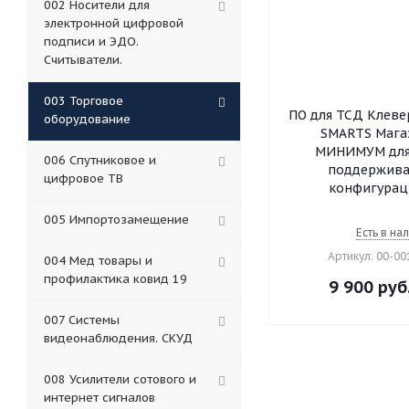
002 Носители для
электронной цифровой
подписи и ЭДО.
Считыватели.
003 Торговое
ПО для ТСД Клеве
оборудование
SMARTS Магаз
МИНИМУМ для
006 Спутниковое и
поддержив
цифровое ТВ
конфигурац
005 Импортозамещение
Есть в на
Артикул: 00-0
004 Мед товары и
профилактика ковид 19
9 900
руб
007 Системы
видеонаблюдения. СКУД
008 Усилители сотового и
интернет сигналов