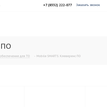
+7 (8332) 222-077
А
Заказать звонок
 ПО
обеспечение для ТО
-
Mobile SMARTS: Клеверенс ПО