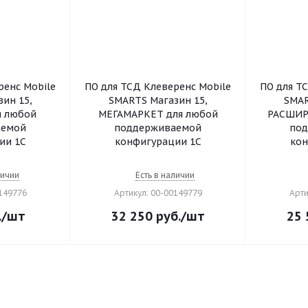
ренс Mobile
ПО для ТСД Клеверенс Mobile
ПО для Т
ин 15,
SMARTS Магазин 15,
SMAR
 любой
МЕГАМАРКЕТ для любой
РАСШИР
аемой
поддерживаемой
по
ии 1С
конфигурации 1С
кон
личии
Есть в наличии
0149776
Артикул: 00-00149779
Арти
.
/шт
32 250
руб.
/шт
25 