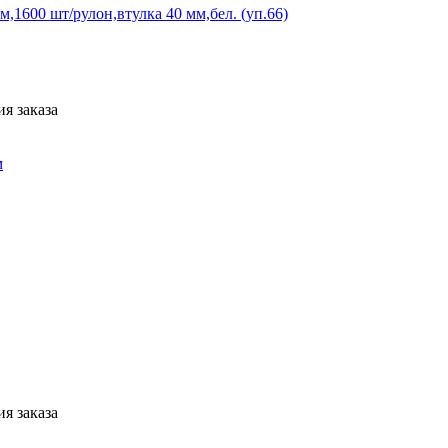
,1600 шт/рулон,втулка 40 мм,бел. (уп.66)
я заказа
м
я заказа