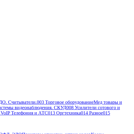
ДО. Считыватели.
003 Торговое оборудование
Мед товары и
истемы видеонаблюдения. СКУД
008 Усилители сотового и
, VoIP Телефония и АТС
013 Оргтехника
014 Разное
015