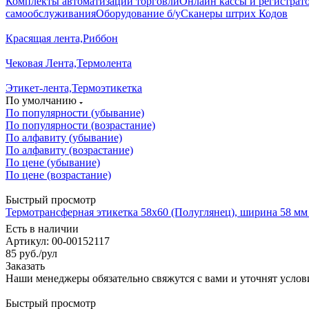
Комплекты автоматизации торговли
Онлайн кассы и регистрат
самообслуживания
Оборудование б/у
Сканеры штрих Кодов
Красящая лента,Риббон
Чековая Лента,Термолента
Этикет-лента,Термоэтикетка
По умолчанию
По популярности (убывание)
По популярности (возрастание)
По алфавиту (убывание)
По алфавиту (возрастание)
По цене (убывание)
По цене (возрастание)
Быстрый просмотр
Термотрансферная этикетка 58x60 (Полуглянец), ширина 58 мм 
Есть в наличии
Артикул: 00-00152117
85
руб.
/рул
Заказать
Наши менеджеры обязательно свяжутся с вами и уточнят услови
Быстрый просмотр