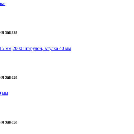
бке
я заказа
5 мм,2000 шт/рулон, втулка 40 мм
я заказа
0 мм
я заказа