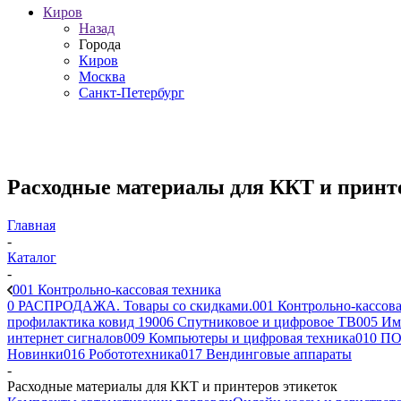
Киров
Назад
Города
Киров
Москва
Санкт-Петербург
Расходные материалы для ККТ и принт
Главная
-
Каталог
-
001 Контрольно-кассовая техника
0 РАСПРОДАЖА. Товары со скидками.
001 Контрольно-кассова
профилактика ковид 19
006 Спутниковое и цифровое ТВ
005 Им
интернет сигналов
009 Компьютеры и цифровая техника
010 ПО
Новинки
016 Робототехника
017 Вендинговые аппараты
-
Расходные материалы для ККТ и принтеров этикеток