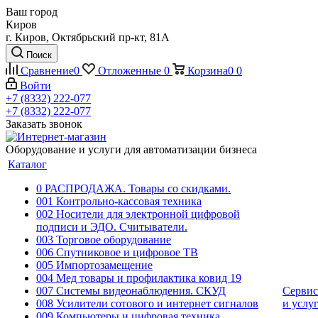
Ваш город
Киров
г. Киров, Октябрьский пр-кт, 81А
Поиск
Сравнение
0
Отложенные
0
Корзина
0
0
Войти
+7 (8332) 222-077
+7 (8332) 222-077
Заказать звонок
Оборудование и услуги для автоматизации бизнеса
Каталог
0 РАСПРОДАЖА. Товары со скидками.
001 Контрольно-кассовая техника
002 Носители для электронной цифровой
подписи и ЭДО. Считыватели.
003 Торговое оборудование
006 Спутниковое и цифровое ТВ
005 Импортозамещение
004 Мед товары и профилактика ковид 19
007 Системы видеонаблюдения. СКУД
Сервис
008 Усилители сотового и интернет сигналов
и услу
009 Компьютеры и цифровая техника