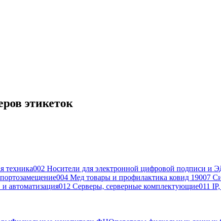
еров этикеток
я техника
002 Носители для электронной цифровой подписи и Э
портозамещение
004 Мед товары и профилактика ковид 19
007 С
 и автоматизация
012 Серверы, серверные комплектующие
011 IP