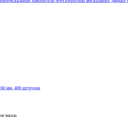
оры
Фискальные накопители ФН
Операторы фискальных данных
60 мм, 400 шт/рулон
я заказа