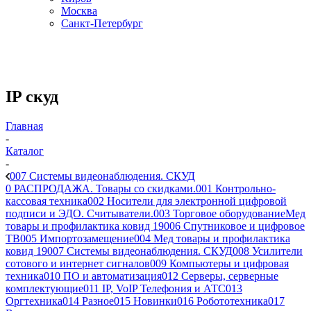
Москва
Санкт-Петербург
IP скуд
Главная
-
Каталог
-
007 Системы видеонаблюдения. СКУД
0 РАСПРОДАЖА. Товары со скидками.
001 Контрольно-
кассовая техника
002 Носители для электронной цифровой
подписи и ЭДО. Считыватели.
003 Торговое оборудование
Мед
товары и профилактика ковид 19
006 Спутниковое и цифровое
ТВ
005 Импортозамещение
004 Мед товары и профилактика
ковид 19
007 Системы видеонаблюдения. СКУД
008 Усилители
сотового и интернет сигналов
009 Компьютеры и цифровая
техника
010 ПО и автоматизация
012 Серверы, серверные
комплектующие
011 IP, VoIP Телефония и АТС
013
Оргтехника
014 Разное
015 Новинки
016 Робототехника
017