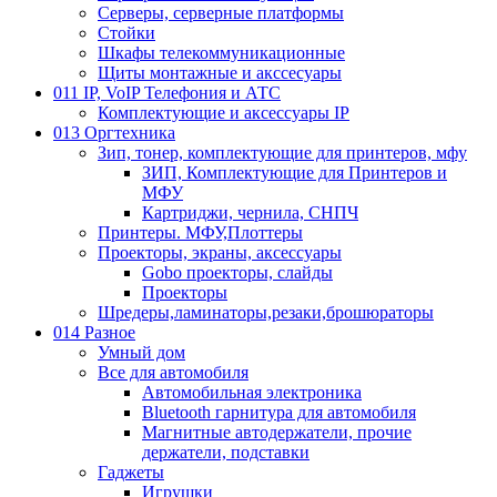
Серверы, серверные платформы
Стойки
Шкафы телекоммуникационные
Щиты монтажные и акссесуары
011 IP, VoIP Телефония и АТС
Комплектующие и аксессуары IP
013 Оргтехника
Зип, тонер, комплектующие для принтеров, мфу
ЗИП, Комплектующие для Принтеров и
МФУ
Картриджи, чернила, СНПЧ
Принтеры. МФУ,Плоттеры
Проекторы, экраны, аксессуары
Gobo проекторы, слайды
Проекторы
Шредеры,ламинаторы,резаки,брошюраторы
014 Разное
Умный дом
Все для автомобиля
Автомобильная электроника
Bluetooth гарнитура для автомобиля
Магнитные автодержатели, прочие
держатели, подставки
Гаджеты
Игрушки