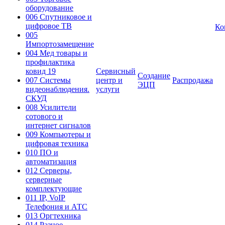
оборудование
006 Спутниковое и
цифровое ТВ
Ко
005
Импортозамещение
004 Мед товары и
профилактика
ковид 19
Сервисный
Создание
007 Системы
центр и
Распродажа
ЭЦП
видеонаблюдения.
услуги
СКУД
008 Усилители
сотового и
интернет сигналов
009 Компьютеры и
цифровая техника
010 ПО и
автоматизация
012 Серверы,
серверные
комплектующие
011 IP, VoIP
Телефония и АТС
013 Оргтехника
014 Разное