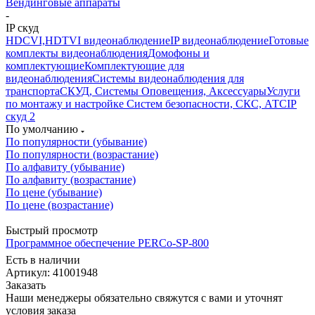
Вендинговые аппараты
-
IP скуд
HDCVI,HDTVI видеонаблюдение
IP видеонаблюдение
Готовые
комплекты видеонаблюдения
Домофоны и
комплектующие
Комплектующие для
видеонаблюдения
Системы видеонаблюдения для
транспорта
СКУД, Системы Оповещения, Аксессуары
Услуги
по монтажу и настройке Систем безопасности, СКС, АТС
IP
скуд 2
По умолчанию
По популярности (убывание)
По популярности (возрастание)
По алфавиту (убывание)
По алфавиту (возрастание)
По цене (убывание)
По цене (возрастание)
Быстрый просмотр
Программное обеспечение PERCo-SP-800
Есть в наличии
Артикул: 41001948
Заказать
Наши менеджеры обязательно свяжутся с вами и уточнят
условия заказа