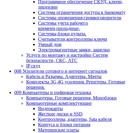
Программное обеспечение СКУД. ключи,
лицензии
Система ограничения доступа к банкомату
Системы оповещения,громкоговорители
Системы учета рабочего
времени,проходные.
Системы,блоки,пульты.
Считыватели,контроллеры,ключи
Умный дом
Электромагнитные замки, защелки
Услуги по монтажу и настройке Систем
безопасности, СКС, АТС
IP скуд
008 Усилители сотового и интернет сигналов
Кабель и Разъемы. Адаптеры. Мачты
Комплекты 3G,4G усиления. Репитеры. Готовые
решения.
009 Компьютеры и цифровая техника
Компьютеры. Готовые решения, Моноблоки
Компьютерные комплектующие
Видеокарты
Жесткие диски и SSD
Контроллеры, адаптеры, Sata кабеля
Корпуса и блоки питания
Материнские платы