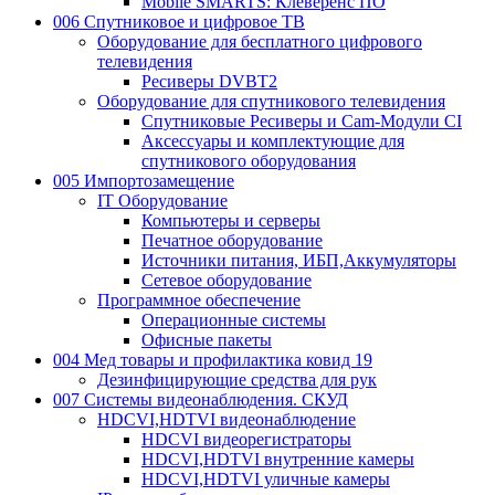
Mobile SMARTS: Клеверенс ПО
006 Спутниковое и цифровое ТВ
Оборудование для бесплатного цифрового
телевидения
Ресиверы DVBT2
Оборудование для спутникового телевидения
Спутниковые Ресиверы и Cam-Модули CI
Аксессуары и комплектующие для
спутникового оборудования
005 Импортозамещение
IT Оборудование
Компьютеры и серверы
Печатное оборудование
Источники питания, ИБП,Аккумуляторы
Сетевое оборудование
Программное обеспечение
Операционные системы
Офисные пакеты
004 Мед товары и профилактика ковид 19
Дезинфицирующие средства для рук
007 Системы видеонаблюдения. СКУД
HDCVI,HDTVI видеонаблюдение
HDCVI видеорегистраторы
HDCVI,HDTVI внутренние камеры
HDCVI,HDTVI уличные камеры