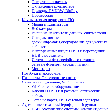
Оперативная память
Охлаждение компьютера
Приводы DVDRW, BluRay
Процессоры
Компьютерная периферия. ПО
Мыши и Клавиатуры
Веб камеры
Внешние накопители данных, считыватели
Интерактивные
доски,инфоматы,оборудование для учебных
кабинетов
Интерфейсные шнуры USB и переходники,
HUB разветлитель
Источники бесперебойного питания,
сетевые фильтры, кабели питания
Мониторы
Ноутбуки и аксессуары
Планшеты. Электронные книги
Сетевое оборудование, WiFi, Оптика
Wi-Fi сетевое оборудование
Кабели UTP,FTP и разъёмы, оптический
кабель
Сетевые карты, USB сетевый адаптеры
Аудио-видео техника.Периферия. Игрушки
Hi-FI Аустические системы, комплектующие