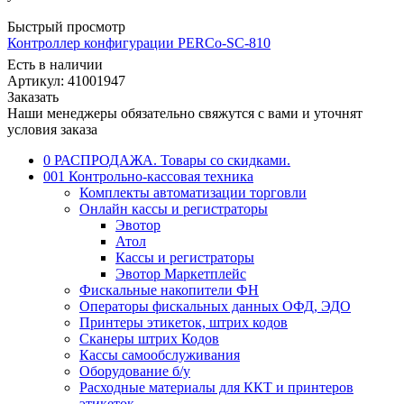
Быстрый просмотр
Контроллер конфигурации PERCo-SC-810
Есть в наличии
Артикул: 41001947
Заказать
Наши менеджеры обязательно свяжутся с вами и уточнят
условия заказа
0 РАСПРОДАЖА. Товары со скидками.
001 Контрольно-кассовая техника
Комплекты автоматизации торговли
Онлайн кассы и регистраторы
Эвотор
Атол
Кассы и регистраторы
Эвотор Маркетплейс
Фискальные накопители ФН
Операторы фискальных данных ОФД, ЭДО
Принтеры этикеток, штрих кодов
Сканеры штрих Кодов
Кассы самообслуживания
Оборудование б/у
Расходные материалы для ККТ и принтеров
этикеток