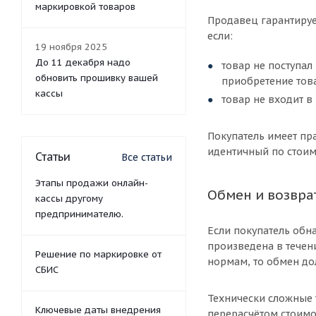
маркировкой товаров
Продавец гарантирует
если:
19 ноября 2025
До 11 декабря надо
товар не поступал
обновить прошивку вашей
приобретение тов
кассы
товар не входит в
Покупатель имеет пр
идентичный по стоим
Статьи
Все статьи
Этапы продажи онлайн-
Обмен и возвра
кассы другому
предпринимателю.
Если покупатель обн
произведена в течени
Решение по маркировке от
нормам, то обмен до
СБИС
Технически сложные 
Ключевые даты внедрения
перерасчётом стоимо