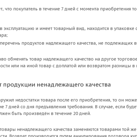
, что покупатель в течение 7 дней с момента приобретения т
 в эксплуатацию и имеет товарный вид, находится в упаковке 
ара;
 перечень продуктов надлежащего качества, не подлежащих в
аво обменять товар надлежащего качество на другое торговое
ости или на иной товар с доплатой или возвратом разницы в 
т продукции ненадлежащего качества
аружил недостатки товара после его приобретения, то он мож
е 7 дней со дня предъявления требования. В случае, если буд
лжен быть произведён в течение 20 дней.
товары ненадлежащего качества заменяются товарами той же 
сти. Возврат производится путем аннулирования договора ку