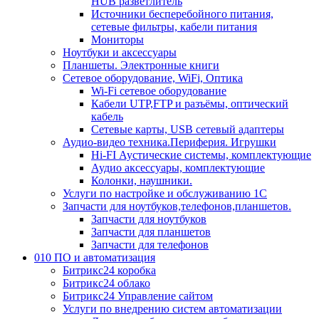
HUB разветлитель
Источники бесперебойного питания,
сетевые фильтры, кабели питания
Мониторы
Ноутбуки и аксессуары
Планшеты. Электронные книги
Сетевое оборудование, WiFi, Оптика
Wi-Fi сетевое оборудование
Кабели UTP,FTP и разъёмы, оптический
кабель
Сетевые карты, USB сетевый адаптеры
Аудио-видео техника.Периферия. Игрушки
Hi-FI Аустические системы, комплектующие
Аудио аксессуары, комплектующие
Колонки, наушники.
Услуги по настройке и обслуживанию 1С
Запчасти для ноутбуков,телефонов,планшетов.
Запчасти для ноутбуков
Запчасти для планшетов
Запчасти для телефонов
010 ПО и автоматизация
Битрикс24 коробка
Битрикс24 облако
Битрикс24 Управление сайтом
Услуги по внедрению систем автоматизации