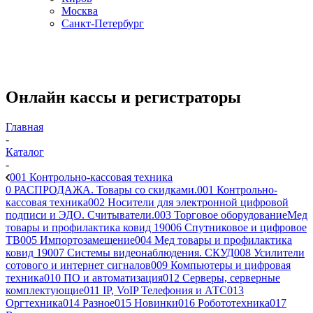
Москва
Санкт-Петербург
Онлайн кассы и регистраторы
Главная
-
Каталог
-
001 Контрольно-кассовая техника
0 РАСПРОДАЖА. Товары со скидками.
001 Контрольно-
кассовая техника
002 Носители для электронной цифровой
подписи и ЭДО. Считыватели.
003 Торговое оборудование
Мед
товары и профилактика ковид 19
006 Спутниковое и цифровое
ТВ
005 Импортозамещение
004 Мед товары и профилактика
ковид 19
007 Системы видеонаблюдения. СКУД
008 Усилители
сотового и интернет сигналов
009 Компьютеры и цифровая
техника
010 ПО и автоматизация
012 Серверы, серверные
комплектующие
011 IP, VoIP Телефония и АТС
013
Оргтехника
014 Разное
015 Новинки
016 Робототехника
017