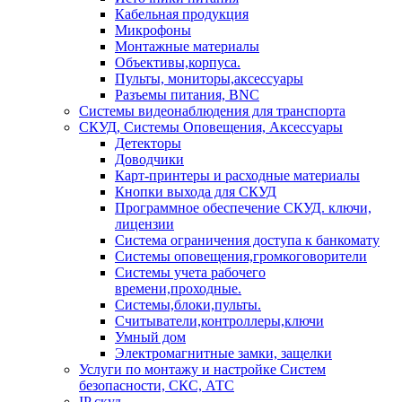
Кабельная продукция
Микрофоны
Монтажные материалы
Объективы,корпуса.
Пульты, мониторы,аксессуары
Разъемы питания, BNC
Системы видеонаблюдения для транспорта
СКУД, Системы Оповещения, Аксессуары
Детекторы
Доводчики
Карт-принтеры и расходные материалы
Кнопки выхода для СКУД
Программное обеспечение СКУД. ключи,
лицензии
Система ограничения доступа к банкомату
Системы оповещения,громкоговорители
Системы учета рабочего
времени,проходные.
Системы,блоки,пульты.
Считыватели,контроллеры,ключи
Умный дом
Электромагнитные замки, защелки
Услуги по монтажу и настройке Систем
безопасности, СКС, АТС
IP скуд