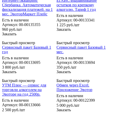
Интернет-эквайринг
ЕГАИС-Выравнивание
Сбербанка. Автоматическая
остатков по крепкому
фискализация платежей. на 1
алкоголю. Тариф 1 год
мес. ЭвоторМаркет Плейс
Есть в наличии
Есть в наличии
Артикул: 00-00133341
Артикул: 00-00135355
1 225
руб.
/шт
960
руб.
/шт
Заказать
Заказать
Быстрый просмотр
Быстрый просмотр
Сервисный пакет Базовый 1
Сервисный пакет Базовый 1
год
мес.
Есть в наличии
Есть в наличии
Артикул: 00-00133695
Артикул: 00-00133694
3 800
руб.
/шт
350
руб.
/шт
Заказать
Заказать
Быстрый просмотр
Быстрый просмотр
УТМ Плюс — сервис для
Обмен через Excel.
торговли алкоголем на
Приложение Эвотор
Эвоторе на год 2500р.
Есть в наличии
Есть в наличии
Артикул: 00-00122399
Артикул: 00-00133666
5 000
руб.
/шт
2 500
руб.
/шт
Заказать