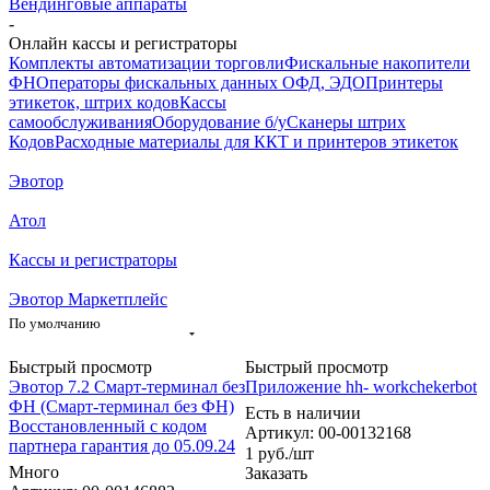
Вендинговые аппараты
-
Онлайн кассы и регистраторы
Комплекты автоматизации торговли
Фискальные накопители
ФН
Операторы фискальных данных ОФД, ЭДО
Принтеры
этикеток, штрих кодов
Кассы
самообслуживания
Оборудование б/у
Сканеры штрих
Кодов
Расходные материалы для ККТ и принтеров этикеток
Эвотор
Атол
Кассы и регистраторы
Эвотор Маркетплейс
По умолчанию
Быстрый просмотр
Быстрый просмотр
Эвотор 7.2 Смарт-терминал без
Приложение hh- workchekerbot
ФН (Смарт-терминал без ФН)
Есть в наличии
Восстановленный с кодом
Артикул: 00-00132168
партнера гарантия до 05.09.24
1
руб.
/шт
Много
Заказать