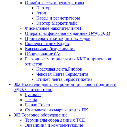
Онлайн кассы и регистраторы
Эвотор
Атол
Кассы и регистраторы
Эвотор Маркетплейс
Фискальные накопители ФН
Операторы фискальных данных ОФД, ЭДО
Принтеры этикеток, штрих кодов
Сканеры штрих Кодов
Кассы самообслуживания
Оборудование б/у
Расходные материалы для ККТ и принтеров
этикеток
Красящая лента,Риббон
Чековая Лента,Термолента
Этикет-лента,Термоэтикетка
002 Носители для электронной цифровой подписи и
ЭДО. Считыватели.
Рутокен
Jacarta
Esmart Token
Считыватели смарт карт для ПК
003 Торговое оборудование
Терминалы сбора данных ТСД
Эквайринг и комплектующие