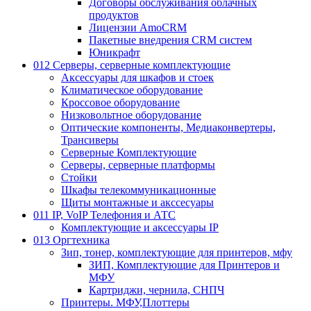
Договоры обслуживания облачных
продуктов
Лицензии AmoCRM
Пакетные внедрения CRM систем
Юникрафт
012 Серверы, серверные комплектующие
Аксессуары для шкафов и стоек
Климатическое оборудование
Кроссовое оборудование
Низковольтное оборудование
Оптические компоненты, Медиаконвертеры,
Трансиверы
Серверные Комплектующие
Серверы, серверные платформы
Стойки
Шкафы телекоммуникационные
Щиты монтажные и акссесуары
011 IP, VoIP Телефония и АТС
Комплектующие и аксессуары IP
013 Оргтехника
Зип, тонер, комплектующие для принтеров, мфу
ЗИП, Комплектующие для Принтеров и
МФУ
Картриджи, чернила, СНПЧ
Принтеры. МФУ,Плоттеры