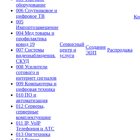
оборудование
006 Спутниковое и
цифровое ТВ
Ко
005
Импортозамещение
004 Мед товары и
профилактика
ковид 19
Сервисный
Создание
007 Системы
центр и
Распродажа
ЭЦП
видеонаблюдения.
услуги
СКУД
008 Усилители
сотового и
интернет сигналов
009 Компьютеры и
цифровая техника
010 ПО и
автоматизация
012 Серверы,
серверные
комплектующие
011 IP, VoIP
Телефония и АТС
013 Оргтехника
014 Разное