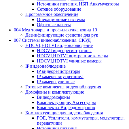
Источники питания, ИБП,Аккумуляторы
Сетевое оборудование
Программное обеспечение
Операционные системы
Офисные пакеты
004 Мед товары и профилактика ковид 19
Дезинфицирующие средства для рук
007 Системы видеонаблюдения. СКУД
HDCVI,HDTVI видеонаблюдение
HDCVI видеорегистраторы
HDCVI,HDTVI внутренние камеры
HDCVI,HDTVI уличные камеры
IP видеонаблюдение
IP видеорегистраторы
IP камеры внутренние.!
IP камеры уличные
Готовые комплекты видеонаблюдения
Домофоны и комплектующие
Видеодомофоны
Комплектующие, Аксессуары
Комплекты Видеодомофонов
Комплектующие для видеонаблюдения
POE, Усилители, коммутаторы, модуляторы,
передатчики
Источники питания