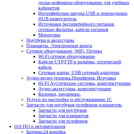
доски,инфоматы,оборудование для учебных
кабинетов
Интерфейсные шнуры USB и переходники,
HUB разветлитель
Источники бесперебойного питания,
сетевые фильтры, кабели питания
Мониторы
Ноутбуки и аксессуары
Планшеты. Электронные книги
Сетевое оборудование, WiFi, Оптика
Wi-Fi сетевое оборудование
Кабели UTP,FTP и разъёмы, оптический
кабель
Сетевые карты, USB сетевый адаптеры
Аудио-видео техника.Периферия. Игрушки
Hi-FI Аустические системы, комплектующие
Аудио аксессуары, комплектующие
Колонки, наушники.
Услуги по настройке и обслуживанию 1С
Запчасти для ноутбуков,телефонов,планшетов.
Запчасти для ноутбуков
Запчасти для планшетов
Запчасти для телефонов
010 ПО и автоматизация
Битрикс24 коробка