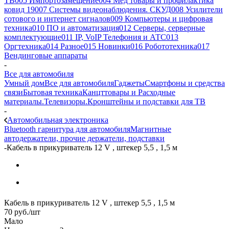
ТВ
005 Импортозамещение
004 Мед товары и профилактика
ковид 19
007 Системы видеонаблюдения. СКУД
008 Усилители
сотового и интернет сигналов
009 Компьютеры и цифровая
техника
010 ПО и автоматизация
012 Серверы, серверные
комплектующие
011 IP, VoIP Телефония и АТС
013
Оргтехника
014 Разное
015 Новинки
016 Робототехника
017
Вендинговые аппараты
-
Все для автомобиля
Умный дом
Все для автомобиля
Гаджеты
Смартфоны и средства
связи
Бытовая техника
Канцттовары и Расходные
материалы.
Телевизоры.Кронштейны и подставки для ТВ
-
Автомобильная электроника
Bluetooth гарнитура для автомобиля
Магнитные
автодержатели, прочие держатели, подставки
-
Кабель в прикуриватель 12 V , штекер 5,5 , 1,5 м
Кабель в прикуриватель 12 V , штекер 5,5 , 1,5 м
70
руб.
/шт
Мало