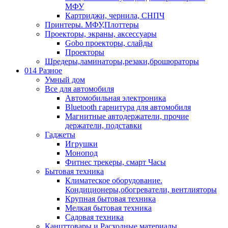
МФУ
Картриджи, чернила, СНПЧ
Принтеры. МФУ,Плоттеры
Проекторы, экраны, аксессуары
Gobo проекторы, слайды
Проекторы
Шредеры,ламинаторы,резаки,брошюраторы
014 Разное
Умный дом
Все для автомобиля
Автомобильная электроника
Bluetooth гарнитура для автомобиля
Магнитные автодержатели, прочие
держатели, подставки
Гаджеты
Игрушки
Монопод
Фитнес трекеры, смарт Часы
Бытовая техника
Климатеское оборудование.
Кондиционеры,обогреватели, вентлияторы
Крупная бытовая техника
Мелкая бытовая техника
Садовая техника
Канцттовары и Расходные материалы.