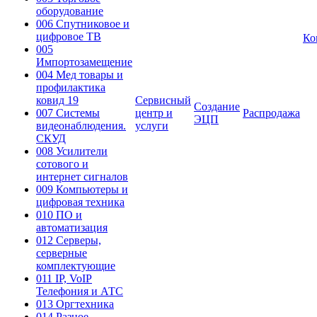
оборудование
006 Спутниковое и
цифровое ТВ
Ко
005
Импортозамещение
004 Мед товары и
профилактика
ковид 19
Сервисный
Создание
007 Системы
центр и
Распродажа
ЭЦП
видеонаблюдения.
услуги
СКУД
008 Усилители
сотового и
интернет сигналов
009 Компьютеры и
цифровая техника
010 ПО и
автоматизация
012 Серверы,
серверные
комплектующие
011 IP, VoIP
Телефония и АТС
013 Оргтехника
014 Разное