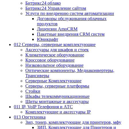
Битрикс24 облако
Битрикс24 Управление сайтом
Услуги по внедрению систем автоматизации
Договоры обслуживания облачных
продуктов
Лицензии AmoCRM
Пакетные внедрения CRM систем
Юникрафт
012 Серверы, серверные комплектующие
Аксессуары для шкафов и стоек
Климатическое оборудование
Кроссовое оборудование
Низковольтное оборудование
Оптические компоненты, Медиаконвертеры,
Трансиверы
Серверные Комплектующие
Серверы, серверные платформы
Стойки
Шкафы телекоммуникационные
Щиты монтажные и акссесуары
011 IP, VoIP Телефония и АТС
Комплектующие и аксессуары IP
013 Оргтехника
Зип, тонер, комплектующие для принтеров, мфу
ЗИП, Комплектующие для Принтеров и