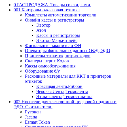
0 РАСПРОДАЖА. Товары со скидками.
001 Контрольно-кассовая техника
Комплекты автоматизации торговли
Онлайн кассы и регистраторы
Эвотор
Атол
Кассы и регистраторы
Эвотор Маркетплейс
Фискальные накопители ФН
Операторы фискальных данных ОФД, ЭДО
Принтеры этикеток, штрих кодов
Сканеры штрих Кодов
Кассы самообслуживания
Оборудование б/у
Расходные материалы для ККТ и принтеров
этикеток
Красящая лента,Риббон
Чековая Лента,Термолента
Этикет-лента,Термоэтикетка
002 Носители для электронной цифровой подписи и
ЭДО. Считыватели.
Рутокен
Jacarta
Esmart Token