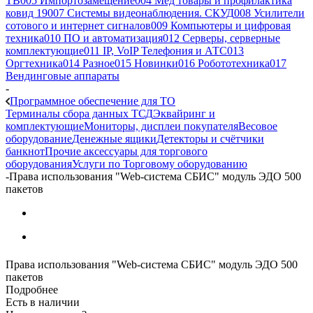
ТВ
005 Импортозамещение
004 Мед товары и профилактика
ковид 19
007 Системы видеонаблюдения. СКУД
008 Усилители
сотового и интернет сигналов
009 Компьютеры и цифровая
техника
010 ПО и автоматизация
012 Серверы, серверные
комплектующие
011 IP, VoIP Телефония и АТС
013
Оргтехника
014 Разное
015 Новинки
016 Робототехника
017
Вендинговые аппараты
-
Программное обеспечение для ТО
Терминалы сбора данных ТСД
Эквайринг и
комплектующие
Мониторы, дисплеи покупателя
Весовое
оборудование
Денежные ящики
Детекторы и счётчики
банкнот
Прочие аксессуары для торгового
оборудования
Услуги по Торговому оборудованию
-
Права использования "Web-система СБИС" модуль ЭДО 500
пакетов
Права использования "Web-система СБИС" модуль ЭДО 500
пакетов
Подробнее
Есть в наличии