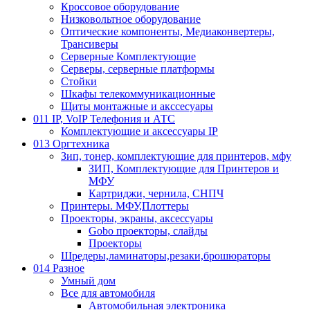
Кроссовое оборудование
Низковольтное оборудование
Оптические компоненты, Медиаконвертеры,
Трансиверы
Серверные Комплектующие
Серверы, серверные платформы
Стойки
Шкафы телекоммуникационные
Щиты монтажные и акссесуары
011 IP, VoIP Телефония и АТС
Комплектующие и аксессуары IP
013 Оргтехника
Зип, тонер, комплектующие для принтеров, мфу
ЗИП, Комплектующие для Принтеров и
МФУ
Картриджи, чернила, СНПЧ
Принтеры. МФУ,Плоттеры
Проекторы, экраны, аксессуары
Gobo проекторы, слайды
Проекторы
Шредеры,ламинаторы,резаки,брошюраторы
014 Разное
Умный дом
Все для автомобиля
Автомобильная электроника