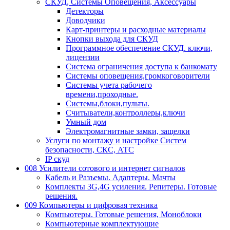
СКУД, Системы Оповещения, Аксессуары
Детекторы
Доводчики
Карт-принтеры и расходные материалы
Кнопки выхода для СКУД
Программное обеспечение СКУД. ключи,
лицензии
Система ограничения доступа к банкомату
Системы оповещения,громкоговорители
Системы учета рабочего
времени,проходные.
Системы,блоки,пульты.
Считыватели,контроллеры,ключи
Умный дом
Электромагнитные замки, защелки
Услуги по монтажу и настройке Систем
безопасности, СКС, АТС
IP скуд
008 Усилители сотового и интернет сигналов
Кабель и Разъемы. Адаптеры. Мачты
Комплекты 3G,4G усиления. Репитеры. Готовые
решения.
009 Компьютеры и цифровая техника
Компьютеры. Готовые решения, Моноблоки
Компьютерные комплектующие