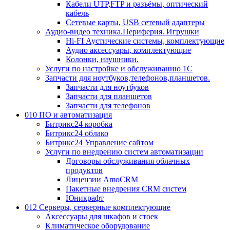
Кабели UTP,FTP и разъёмы, оптический
кабель
Сетевые карты, USB сетевый адаптеры
Аудио-видео техника.Периферия. Игрушки
Hi-FI Аустические системы, комплектующие
Аудио аксессуары, комплектующие
Колонки, наушники.
Услуги по настройке и обслуживанию 1С
Запчасти для ноутбуков,телефонов,планшетов.
Запчасти для ноутбуков
Запчасти для планшетов
Запчасти для телефонов
010 ПО и автоматизация
Битрикс24 коробка
Битрикс24 облако
Битрикс24 Управление сайтом
Услуги по внедрению систем автоматизации
Договоры обслуживания облачных
продуктов
Лицензии AmoCRM
Пакетные внедрения CRM систем
Юникрафт
012 Серверы, серверные комплектующие
Аксессуары для шкафов и стоек
Климатическое оборудование