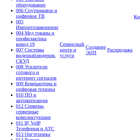
оборудование
006 Спутниковое и
цифровое ТВ
Ко
005
Импортозамещение
004 Мед товары и
профилактика
ковид 19
Сервисный
Создание
007 Системы
центр и
Распродажа
ЭЦП
видеонаблюдения.
услуги
СКУД
008 Усилители
сотового и
интернет сигналов
009 Компьютеры и
цифровая техника
010 ПО и
автоматизация
012 Серверы,
серверные
комплектующие
011 IP, VoIP
Телефония и АТС
013 Оргтехника
014 Разное