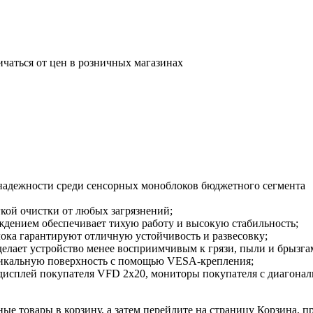
ичаться от цен в розничных магазинах
 надежности среди сенсорных моноблоков бюджетного сегмента
кой очистки от любых загрязнений;
ждением обеспечивает тихую работу и высокую стабильность;
лока гарантируют отличную устойчивость и развесовку;
 делает устройство менее восприимчивым к грязи, пыли и брызга
ртикальную поверхность с помощью VESA-крепления;
исплей покупателя VFD 2x20, мониторы покупателя с диагональю
ные товары в корзину, а затем перейдите на страницу Корзина, 