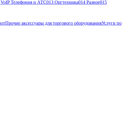
, VoIP Телефония и АТС
013 Оргтехника
014 Разное
015
нот
Прочие аксессуары для торгового оборудования
Услуги по