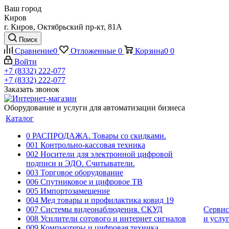
Ваш город
Киров
г. Киров, Октябрьский пр-кт, 81А
Поиск
Сравнение
0
Отложенные
0
Корзина
0
0
Войти
+7 (8332) 222-077
+7 (8332) 222-077
Заказать звонок
Оборудование и услуги для автоматизации бизнеса
Каталог
0 РАСПРОДАЖА. Товары со скидками.
001 Контрольно-кассовая техника
002 Носители для электронной цифровой
подписи и ЭДО. Считыватели.
003 Торговое оборудование
006 Спутниковое и цифровое ТВ
005 Импортозамещение
004 Мед товары и профилактика ковид 19
007 Системы видеонаблюдения. СКУД
Сервис
008 Усилители сотового и интернет сигналов
и услу
009 Компьютеры и цифровая техника