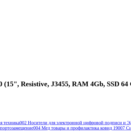
15", Resistive, J3455, RAM 4Gb, SSD 64
я техника
002 Носители для электронной цифровой подписи и Э
портозамещение
004 Мед товары и профилактика ковид 19
007 С