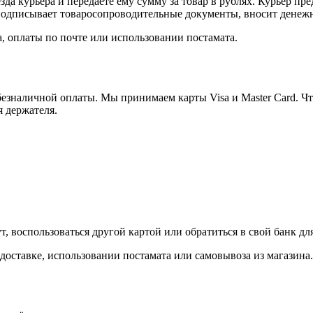
а курьера и передаёте ему сумму за товар в рублях. Курьер пре
одписывает товаросопроводительные документы, вносит денежны
, оплаты по почте или использовании постамата.
езналичной оплаты. Мы принимаем карты Visa и Master Card. Чт
я держателя.
, воспользоваться другой картой или обратиться в свой банк дл
доставке, использовании постамата или самовывоза из магазина.