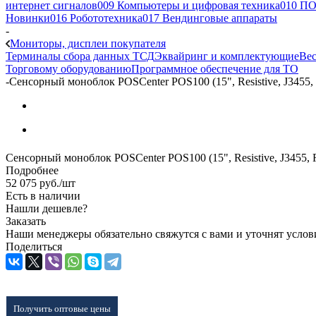
интернет сигналов
009 Компьютеры и цифровая техника
010 ПО
Новинки
016 Робототехника
017 Вендинговые аппараты
-
Мониторы, дисплеи покупателя
Терминалы сбора данных ТСД
Эквайринг и комплектующие
Вес
Торговому оборудованию
Программное обеспечение для ТО
-
Сенсорный моноблок POSCenter POS100 (15", Resistive, J3455
Сенсорный моноблок POSCenter POS100 (15", Resistive, J3455,
Подробнее
52 075
руб.
/шт
Есть в наличии
Нашли дешевле?
Заказать
Наши менеджеры обязательно свяжутся с вами и уточнят услови
Поделиться
Получить оптовые цены