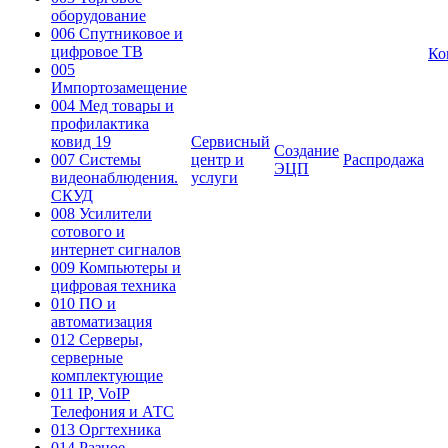
оборудование
006 Спутниковое и
цифровое ТВ
Ко
005
Импортозамещение
004 Мед товары и
профилактика
ковид 19
Сервисный
Создание
007 Системы
центр и
Распродажа
ЭЦП
видеонаблюдения.
услуги
СКУД
008 Усилители
сотового и
интернет сигналов
009 Компьютеры и
цифровая техника
010 ПО и
автоматизация
012 Серверы,
серверные
комплектующие
011 IP, VoIP
Телефония и АТС
013 Оргтехника
014 Разное