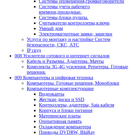
Системы оповещения,громкоговорители
Системы учета рабочего
времени,проходные.
Системы,блоки,пульты.
Считыватели,контроллеры,ключи
Умный дом
Электромагнитные замки, защелки
Услуги по монтажу и настройке Систем
безопасности, СКС, АТС
IP скуд
008 Усилители сотового и интернет сигналов
Кабель и Разъемы. Адаптеры. Мачты
Комплекты 3G,4G усиления. Репитеры. Готовые
решения.
009 Компьютеры и цифровая техника
Компьютеры. Готовые решения, Моноблоки
Компьютерные комплектующие
Видеокарты
Жесткие диски и SSD
Контроллеры, адаптеры, Sata кабеля
Корпуса и блоки питания
Материнские платы
Оперативная память
Охлаждение компьютера
Приводы DVDRW, BluRay