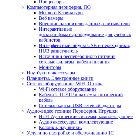
Процессоры
Компьютерная периферия. ПО
Мыши и Клавиатуры
Веб камеры
Внешние накопители данных, считыватели
Интерактивные
доски,инфоматы,оборудование для учебных
кабинетов
Интерфейсные шнуры USB и переходники,
HUB разветлитель
Источники бесперебойного питания,
сетевые фильтры, кабели питания
Мониторы
Ноутбуки и аксессуары
Планшеты. Электронные книги
Сетевое оборудование, WiFi, Оптика
Wi-Fi сетевое оборудование
Кабели UTP,FTP и разъёмы, оптический
кабель
Сетевые карты, USB сетевый адаптеры
Аудио-видео техника.Периферия. Игрушки
Hi-FI Аустические системы, комплектующие
Аудио аксессуары, комплектующие
Колонки, наушники.
Услуги по настройке и обслуживанию 1С