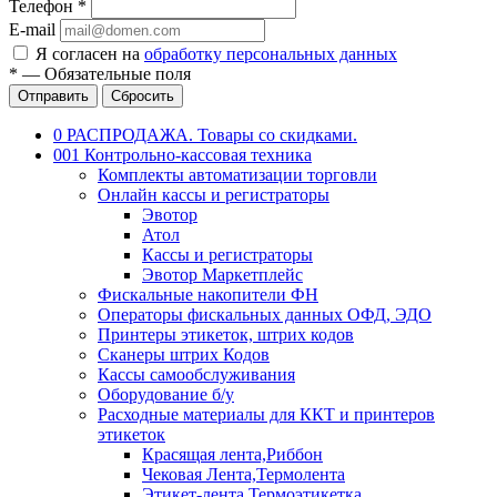
Телефон
*
E-mail
Я согласен на
обработку персональных данных
*
—
Обязательные поля
Отправить
Сбросить
0 РАСПРОДАЖА. Товары со скидками.
001 Контрольно-кассовая техника
Комплекты автоматизации торговли
Онлайн кассы и регистраторы
Эвотор
Атол
Кассы и регистраторы
Эвотор Маркетплейс
Фискальные накопители ФН
Операторы фискальных данных ОФД, ЭДО
Принтеры этикеток, штрих кодов
Сканеры штрих Кодов
Кассы самообслуживания
Оборудование б/у
Расходные материалы для ККТ и принтеров
этикеток
Красящая лента,Риббон
Чековая Лента,Термолента
Этикет-лента,Термоэтикетка