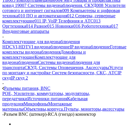
ТВ
005 Импортозамещение
004 Мед товары и профилактика
ковид 19
007 Системы видеонаблюдения. СКУД
008 Усилители
сотового и интернет сигналов
009 Компьютеры и цифровая
техника
010 ПО и автоматизация
012 Серверы, серверные
комплектующие
011 IP, VoIP Телефония и АТС
013
Оргтехника
014 Разное
015 Новинки
016 Робототехника
017
Вендинговые аппараты
-
Комплектующие для видеонаблюдения
HDCVI,HDTVI видеонаблюдение
IP видеонаблюдение
Готовые
комплекты видеонаблюдения
Домофоны и
комплектующие
Комплектующие для
видеонаблюдения
Системы видеонаблюдения для
транспорта
СКУД, Системы Оповещения, Аксессуары
Услуги
по монтажу и настройке Систем безопасности, СКС, АТС
IP
скуд
IP скуд 2
-
Разъемы питания, BNC
POE, Усилители, коммутаторы, модуляторы,
передатчики
Источники питания
Кабельная
продукция
Микрофоны
Монтажные
материалы
Объективы,корпуса.
Пульты, мониторы,аксессуары
-
Разъем BNC (штекер)-RCA (гнездо) коннектор