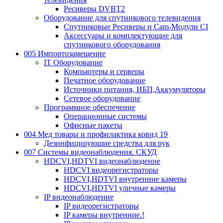
Ресиверы DVBT2
Оборудование для спутникового телевидения
Спутниковые Ресиверы и Cam-Модули CI
Аксессуары и комплектующие для
спутникового оборудования
005 Импортозамещение
IT Оборудование
Компьютеры и серверы
Печатное оборудование
Источники питания, ИБП,Аккумуляторы
Сетевое оборудование
Программное обеспечение
Операционные системы
Офисные пакеты
004 Мед товары и профилактика ковид 19
Дезинфицирующие средства для рук
007 Системы видеонаблюдения. СКУД
HDCVI,HDTVI видеонаблюдение
HDCVI видеорегистраторы
HDCVI,HDTVI внутренние камеры
HDCVI,HDTVI уличные камеры
IP видеонаблюдение
IP видеорегистраторы
IP камеры внутренние.!