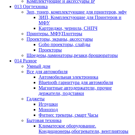
Комплектующие и аксессуары IP
013 Оргтехника
Зип, тонер, комплектующие для принтеров, мфу
ЗИП, Комплектующие для Принтеров и
МФУ
Картриджи, чернила, СНПЧ
Принтеры. МФУ,Плоттеры
Проекторы, экраны, аксессуары
Gobo проекторы, слайды
Проекторы
Шредеры,ламинаторы,резаки,брошюраторы
014 Разное
Умный дом
Все для автомобиля
Автомобильная электроника
Bluetooth гарнитура для автомобиля
Магнитные автодержатели, прочие
держатели, подставки
Гаджеты
Игрушки
Монопод
Фитнес трекеры, смарт Часы
Бытовая техника
Климатеское оборудование.
Кондиционеры,обогреватели, вентлияторы