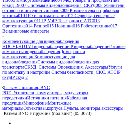
ТВ
005 Импортозамещение
004 Мед товары и профилактика
ковид 19
007 Системы видеонаблюдения. СКУД
008 Усилители
сотового и интернет сигналов
009 Компьютеры и цифровая
техника
010 ПО и автоматизация
012 Серверы, серверные
комплектующие
011 IP, VoIP Телефония и АТС
013
Оргтехника
014 Разное
015 Новинки
016 Робототехника
017
Вендинговые аппараты
-
Комплектующие для видеонаблюдения
HDCVI,HDTVI видеонаблюдение
IP видеонаблюдение
Готовые
комплекты видеонаблюдения
Домофоны и
комплектующие
Комплектующие для
видеонаблюдения
Системы видеонаблюдения для
транспорта
СКУД, Системы Оповещения, Аксессуары
Услуги
по монтажу и настройке Систем безопасности, СКС, АТС
IP
скуд
IP скуд 2
-
Разъемы питания, BNC
POE, Усилители, коммутаторы, модуляторы,
передатчики
Источники питания
Кабельная
продукция
Микрофоны
Монтажные
материалы
Объективы,корпуса.
Пульты, мониторы,аксессуары
-
Разъём BNC-F пружина (под винт) (05-3073)