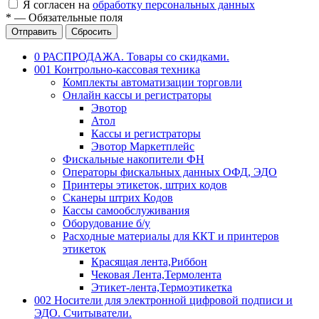
Я согласен на
обработку персональных данных
*
—
Обязательные поля
Отправить
Сбросить
0 РАСПРОДАЖА. Товары со скидками.
001 Контрольно-кассовая техника
Комплекты автоматизации торговли
Онлайн кассы и регистраторы
Эвотор
Атол
Кассы и регистраторы
Эвотор Маркетплейс
Фискальные накопители ФН
Операторы фискальных данных ОФД, ЭДО
Принтеры этикеток, штрих кодов
Сканеры штрих Кодов
Кассы самообслуживания
Оборудование б/у
Расходные материалы для ККТ и принтеров
этикеток
Красящая лента,Риббон
Чековая Лента,Термолента
Этикет-лента,Термоэтикетка
002 Носители для электронной цифровой подписи и
ЭДО. Считыватели.