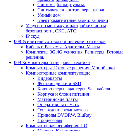
Системы,блоки,пульты.
Считыватели,контроллеры,ключи
Умный дом
Электромагнитные замки, защелки
Услуги по монтажу и настройке Систем
безопасности, СКС, АТС
IP скуд
008 Усилители сотового и интернет сигналов
Кабель и Разъемы. Адаптеры. Мачты
Комплекты 3G,4G усиления. Репитеры. Готовые
решения.
009 Компьютеры и цифровая техника
Компьютеры. Готовые решения, Моноблоки
Компьютерные комплектующие
Видеокарты
Жесткие диски и SSD
Контроллеры, адаптеры, Sata кабеля
Корпуса и блоки питания
Материнские платы
Оперативная память
Охлаждение компьютера
Приводы DVDRW, BluRay
Процессоры
Компьютерная периферия. ПО
Мыши и Клавиатуры