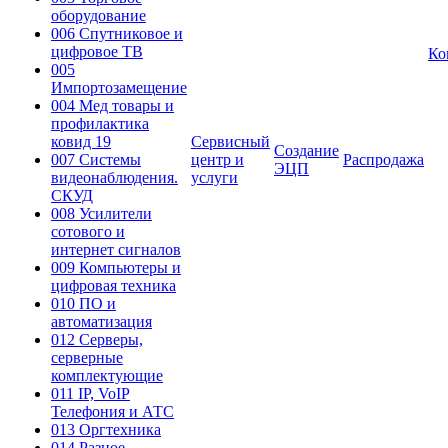
оборудование
006 Спутниковое и
цифровое ТВ
Ко
005
Импортозамещение
004 Мед товары и
профилактика
ковид 19
Сервисный
Создание
007 Системы
центр и
Распродажа
ЭЦП
видеонаблюдения.
услуги
СКУД
008 Усилители
сотового и
интернет сигналов
009 Компьютеры и
цифровая техника
010 ПО и
автоматизация
012 Серверы,
серверные
комплектующие
011 IP, VoIP
Телефония и АТС
013 Оргтехника
014 Разное