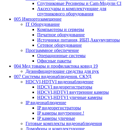
Спутниковые Ресиверы и Cam-Модули CI
Аксессуары и комплектующие для
спутникового оборудования
005 Импортозамещение
IT Оборудование
Компьютеры и серверы
Печатное оборудование
Источники питания, ИБП,Аккумуляторы
Сетевое оборудование
Программное обеспечение
Операционные системы
Офисные пакеты
004 Мед товары и профилактика ковид 19
Дезинфицирующие средства для рук
007 Системы видеонаблюдения. СКУД
HDCVI,HDTVI видеонаблюдение
HDCVI видеорегистраторы
HDCVI,HDTVI внутренние камеры
HDCVI,HDTVI уличные камеры
IP видеонаблюдение
IP видеорегистраторы
IP камеры внутренние.!
IP камеры уличные
Готовые комплекты видеонаблюдения
Домофоны и комплектующие