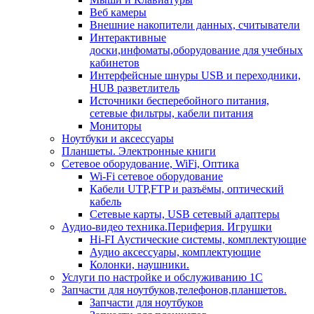
Веб камеры
Внешние накопители данных, считыватели
Интерактивные
доски,инфоматы,оборудование для учебных
кабинетов
Интерфейсные шнуры USB и переходники,
HUB разветлитель
Источники бесперебойного питания,
сетевые фильтры, кабели питания
Мониторы
Ноутбуки и аксессуары
Планшеты. Электронные книги
Сетевое оборудование, WiFi, Оптика
Wi-Fi сетевое оборудование
Кабели UTP,FTP и разъёмы, оптический
кабель
Сетевые карты, USB сетевый адаптеры
Аудио-видео техника.Периферия. Игрушки
Hi-FI Аустические системы, комплектующие
Аудио аксессуары, комплектующие
Колонки, наушники.
Услуги по настройке и обслуживанию 1С
Запчасти для ноутбуков,телефонов,планшетов.
Запчасти для ноутбуков