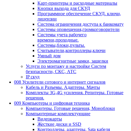
Карт-принтеры и расходные материалы
Кнопки выхода для СКУД
Программное обеспечение СКУД. ключи,
лицензии
Система ограничения доступа к банкомату
Системы оповещения,громкоговорители
Системы учета рабочего
времени,проходные.
Системы,блоки,пульты.
Считыватели,контроллеры,ключи
Умный дом
Электромагнитные замки, защелки
Услуги по монтажу и настройке Систем
безопасности, СКС, АТС
IP скуд
008 Усилители сотового и интернет сигналов
Кабель и Разъемы. Адаптеры. Мачты
Комплекты 3G,4G усиления. Репитеры. Готовые
решения.
009 Компьютеры и цифровая техника
Компьютеры. Готовые решения, Моноблоки
Компьютерные комплектующие
Видеокарты
Жесткие диски и SSD
Контроллеры, адаптеры, Sata кабеля