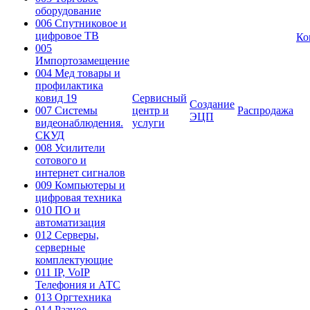
оборудование
006 Спутниковое и
цифровое ТВ
Ко
005
Импортозамещение
004 Мед товары и
профилактика
ковид 19
Сервисный
Создание
007 Системы
центр и
Распродажа
ЭЦП
видеонаблюдения.
услуги
СКУД
008 Усилители
сотового и
интернет сигналов
009 Компьютеры и
цифровая техника
010 ПО и
автоматизация
012 Серверы,
серверные
комплектующие
011 IP, VoIP
Телефония и АТС
013 Оргтехника
014 Разное