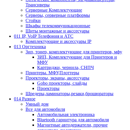
Трансиверы
Серверные Комплектующие
Серверы, серверные платформы
Стойки
Шкафы телекоммуникационные
Щиты монтажные и акссесуары
011 IP, VoIP Телефония и АТС
Комплектующие и аксессуары IP
013 Оргтехника
Зип, тонер, комплектующие для принтеров, мфу
ЗИП, Комплектующие для Принтеров и
МФУ
Картриджи, чернила, СНПЧ
Принтеры. МФУ,Плоттеры
Проекторы, экраны, аксессуары
Gobo проекторы, слайды
Проекторы
Шредеры,ламинаторы,резаки,брошюраторы
014 Разное
Умный дом
Все для автомобиля
Автомобильная электроника
Bluetooth гарнитура для автомобиля
Магнитные автодержатели, прочие