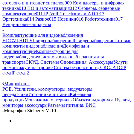
сотового и интернет сигналов
009 Компьютеры и цифровая
техника
010 ПО и автоматизация
012 Серверы, серверные
комплектующие
011 IP, VoIP Телефония и АТС
013
Оргтехника
014 Разное
015 Новинки
016 Робототехника
017
Вендинговые аппараты
-
Комплектующие для видеонаблюдения
HDCVI,HDTVI видеонаблюдение
IP видеонаблюдение
Готовые
комплекты видеонаблюдения
Домофоны и
комплектующие
Комплектующие для
видеонаблюдения
Системы видеонаблюдения для
транспорта
СКУД, Системы Оповещения, Аксессуары
Услуги
по монтажу и настройке Систем безопасности, СКС, АТС
IP
скуд
IP скуд 2
-
Микрофоны
POE, Усилители, коммутаторы, модуляторы,
передатчики
Источники питания
Кабельная
продукция
Монтажные материалы
Объективы,корпуса.
Пульты,
мониторы,аксессуары
Разъемы питания, BNC
-
Микрофон Stelberry M-10