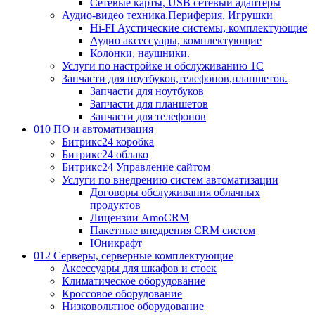
Сетевые карты, USB сетевый адаптеры
Аудио-видео техника.Периферия. Игрушки
Hi-FI Аустические системы, комплектующие
Аудио аксессуары, комплектующие
Колонки, наушники.
Услуги по настройке и обслуживанию 1С
Запчасти для ноутбуков,телефонов,планшетов.
Запчасти для ноутбуков
Запчасти для планшетов
Запчасти для телефонов
010 ПО и автоматизация
Битрикс24 коробка
Битрикс24 облако
Битрикс24 Управление сайтом
Услуги по внедрению систем автоматизации
Договоры обслуживания облачных
продуктов
Лицензии AmoCRM
Пакетные внедрения CRM систем
Юникрафт
012 Серверы, серверные комплектующие
Аксессуары для шкафов и стоек
Климатическое оборудование
Кроссовое оборудование
Низковольтное оборудование