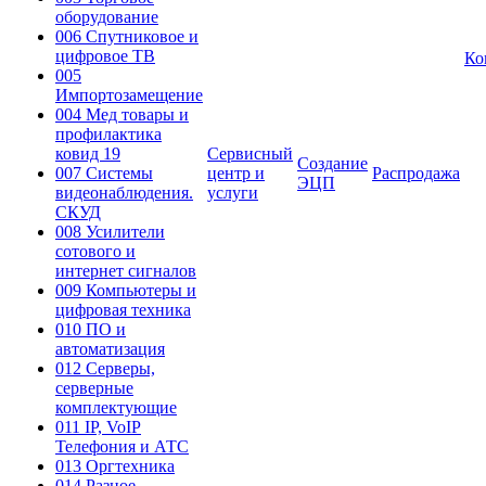
оборудование
006 Спутниковое и
цифровое ТВ
Ко
005
Импортозамещение
004 Мед товары и
профилактика
ковид 19
Сервисный
Создание
007 Системы
центр и
Распродажа
ЭЦП
видеонаблюдения.
услуги
СКУД
008 Усилители
сотового и
интернет сигналов
009 Компьютеры и
цифровая техника
010 ПО и
автоматизация
012 Серверы,
серверные
комплектующие
011 IP, VoIP
Телефония и АТС
013 Оргтехника
014 Разное