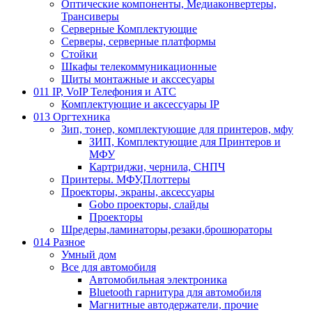
Оптические компоненты, Медиаконвертеры,
Трансиверы
Серверные Комплектующие
Серверы, серверные платформы
Стойки
Шкафы телекоммуникационные
Щиты монтажные и акссесуары
011 IP, VoIP Телефония и АТС
Комплектующие и аксессуары IP
013 Оргтехника
Зип, тонер, комплектующие для принтеров, мфу
ЗИП, Комплектующие для Принтеров и
МФУ
Картриджи, чернила, СНПЧ
Принтеры. МФУ,Плоттеры
Проекторы, экраны, аксессуары
Gobo проекторы, слайды
Проекторы
Шредеры,ламинаторы,резаки,брошюраторы
014 Разное
Умный дом
Все для автомобиля
Автомобильная электроника
Bluetooth гарнитура для автомобиля
Магнитные автодержатели, прочие