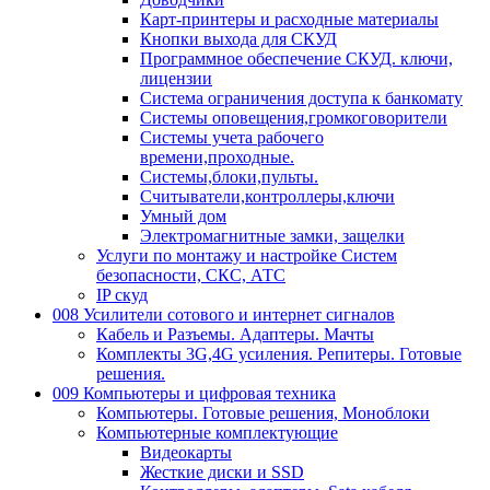
Карт-принтеры и расходные материалы
Кнопки выхода для СКУД
Программное обеспечение СКУД. ключи,
лицензии
Система ограничения доступа к банкомату
Системы оповещения,громкоговорители
Системы учета рабочего
времени,проходные.
Системы,блоки,пульты.
Считыватели,контроллеры,ключи
Умный дом
Электромагнитные замки, защелки
Услуги по монтажу и настройке Систем
безопасности, СКС, АТС
IP скуд
008 Усилители сотового и интернет сигналов
Кабель и Разъемы. Адаптеры. Мачты
Комплекты 3G,4G усиления. Репитеры. Готовые
решения.
009 Компьютеры и цифровая техника
Компьютеры. Готовые решения, Моноблоки
Компьютерные комплектующие
Видеокарты
Жесткие диски и SSD