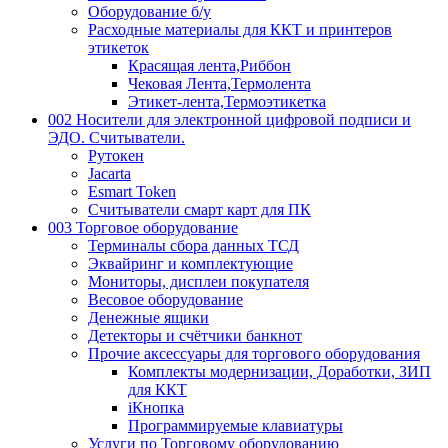
Оборудование б/у
Расходные материалы для ККТ и принтеров
этикеток
Красящая лента,Риббон
Чековая Лента,Термолента
Этикет-лента,Термоэтикетка
002 Носители для электронной цифровой подписи и
ЭДО. Считыватели.
Рутокен
Jacarta
Esmart Token
Считыватели смарт карт для ПК
003 Торговое оборудование
Терминалы сбора данных ТСД
Эквайринг и комплектующие
Мониторы, дисплеи покупателя
Весовое оборудование
Денежные ящики
Детекторы и счётчики банкнот
Прочие аксессуары для торгового оборудования
Комплекты модернизации, Доработки, ЗИП
для ККТ
iКнопка
Программируемые клавиатуры
Услуги по Торговому оборудованию