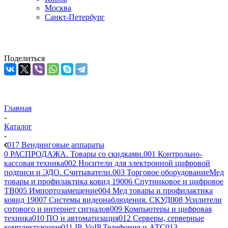
Москва
Санкт-Петербург
Поделиться
Главная
-
Каталог
-
017 Вендинговые аппараты
0 РАСПРОДАЖА. Товары со скидками.
001 Контрольно-
кассовая техника
002 Носители для электронной цифровой
подписи и ЭДО. Считыватели.
003 Торговое оборудование
Мед
товары и профилактика ковид 19
006 Спутниковое и цифровое
ТВ
005 Импортозамещение
004 Мед товары и профилактика
ковид 19
007 Системы видеонаблюдения. СКУД
008 Усилители
сотового и интернет сигналов
009 Компьютеры и цифровая
техника
010 ПО и автоматизация
012 Серверы, серверные
комплектующие
011 IP, VoIP Телефония и АТС
013