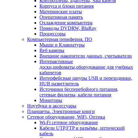
Контроллеры, адаптеры, Sata кабеля
Корпуса и блоки питания
Материнские платы
Оперативная память
Охлаждение компьютера
Приводы DVDRW, BluRay
Процессоры
Компьютерная периферия. ПО
Мыши и Клавиатуры
Веб камеры
Внешние накопители данных, считыватели
Интерактивные
доски,инфоматы,оборудование для учебных
кабинетов
Интерфейсные шнуры USB и переходники,
HUB разветлитель
Источники бесперебойного питания,
сетевые фильтры, кабели питания
Мониторы
Ноутбуки и аксессуары
Планшеты. Электронные книги
Сетевое оборудование, WiFi, Оптика
Wi-Fi сетевое оборудование
Кабели UTP,FTP и разъёмы, оптический
кабель