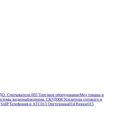
ДО. Считыватели.
003 Торговое оборудование
Мед товары и
истемы видеонаблюдения. СКУД
008 Усилители сотового и
, VoIP Телефония и АТС
013 Оргтехника
014 Разное
015