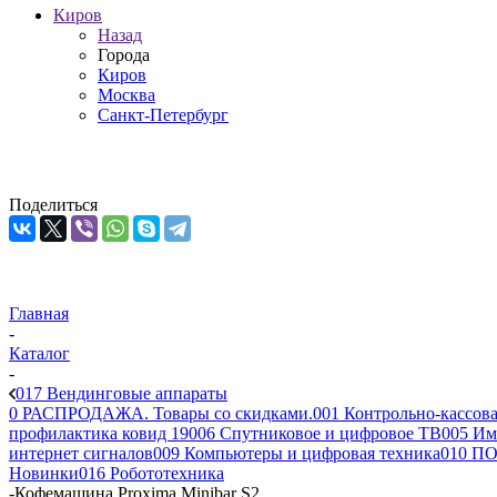
Киров
Назад
Города
Киров
Москва
Санкт-Петербург
Поделиться
Главная
-
Каталог
-
017 Вендинговые аппараты
0 РАСПРОДАЖА. Товары со скидками.
001 Контрольно-кассова
профилактика ковид 19
006 Спутниковое и цифровое ТВ
005 Им
интернет сигналов
009 Компьютеры и цифровая техника
010 ПО
Новинки
016 Робототехника
-
Кофемашина Proxima Minibar S2