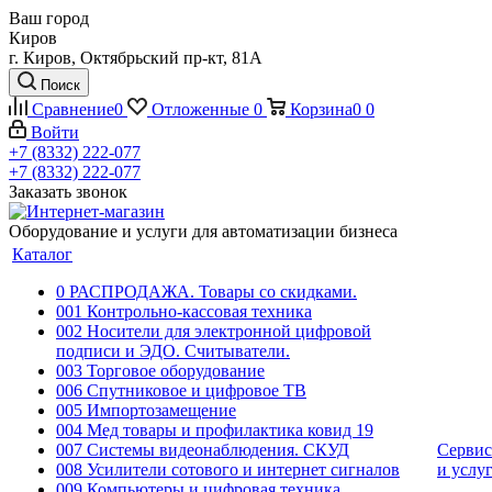
Ваш город
Киров
г. Киров, Октябрьский пр-кт, 81А
Поиск
Сравнение
0
Отложенные
0
Корзина
0
0
Войти
+7 (8332) 222-077
+7 (8332) 222-077
Заказать звонок
Оборудование и услуги для автоматизации бизнеса
Каталог
0 РАСПРОДАЖА. Товары со скидками.
001 Контрольно-кассовая техника
002 Носители для электронной цифровой
подписи и ЭДО. Считыватели.
003 Торговое оборудование
006 Спутниковое и цифровое ТВ
005 Импортозамещение
004 Мед товары и профилактика ковид 19
007 Системы видеонаблюдения. СКУД
Сервис
008 Усилители сотового и интернет сигналов
и услу
009 Компьютеры и цифровая техника