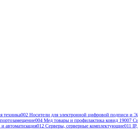
я техника
002 Носители для электронной цифровой подписи и Э
портозамещение
004 Мед товары и профилактика ковид 19
007 С
 и автоматизация
012 Серверы, серверные комплектующие
011 IP