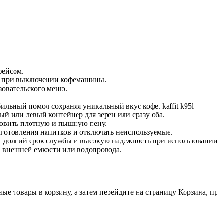
фейсом.
я при выключении кофемашины.
зовательского меню.
льный помол сохраняя уникальный вкус кофе. kaffit k95l
й или левый контейнер для зерен или сразу оба.
товить плотную и пышную пену.
готовления напитков и отключать неиспользуемые.
т долгий срок службы и высокую надежность при использовании
, внешней емкости или водопровода.
ные товары в корзину, а затем перейдите на страницу Корзина, 