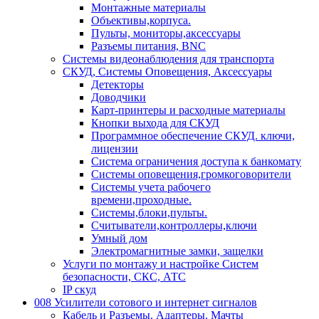
Монтажные материалы
Объективы,корпуса.
Пульты, мониторы,аксессуары
Разъемы питания, BNC
Системы видеонаблюдения для транспорта
СКУД, Системы Оповещения, Аксессуары
Детекторы
Доводчики
Карт-принтеры и расходные материалы
Кнопки выхода для СКУД
Программное обеспечение СКУД. ключи,
лицензии
Система ограничения доступа к банкомату
Системы оповещения,громкоговорители
Системы учета рабочего
времени,проходные.
Системы,блоки,пульты.
Считыватели,контроллеры,ключи
Умный дом
Электромагнитные замки, защелки
Услуги по монтажу и настройке Систем
безопасности, СКС, АТС
IP скуд
008 Усилители сотового и интернет сигналов
Кабель и Разъемы. Адаптеры. Мачты