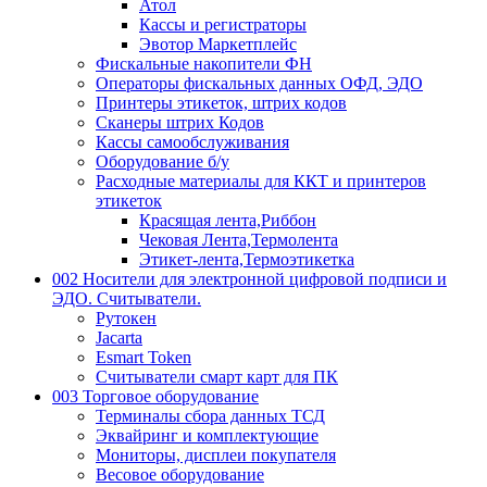
Атол
Кассы и регистраторы
Эвотор Маркетплейс
Фискальные накопители ФН
Операторы фискальных данных ОФД, ЭДО
Принтеры этикеток, штрих кодов
Сканеры штрих Кодов
Кассы самообслуживания
Оборудование б/у
Расходные материалы для ККТ и принтеров
этикеток
Красящая лента,Риббон
Чековая Лента,Термолента
Этикет-лента,Термоэтикетка
002 Носители для электронной цифровой подписи и
ЭДО. Считыватели.
Рутокен
Jacarta
Esmart Token
Считыватели смарт карт для ПК
003 Торговое оборудование
Терминалы сбора данных ТСД
Эквайринг и комплектующие
Мониторы, дисплеи покупателя
Весовое оборудование