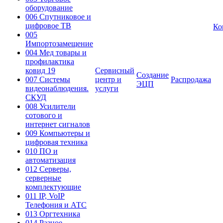
оборудование
006 Спутниковое и
цифровое ТВ
Ко
005
Импортозамещение
004 Мед товары и
профилактика
ковид 19
Сервисный
Создание
007 Системы
центр и
Распродажа
ЭЦП
видеонаблюдения.
услуги
СКУД
008 Усилители
сотового и
интернет сигналов
009 Компьютеры и
цифровая техника
010 ПО и
автоматизация
012 Серверы,
серверные
комплектующие
011 IP, VoIP
Телефония и АТС
013 Оргтехника
014 Разное