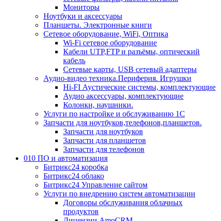
Мониторы
Ноутбуки и аксессуары
Планшеты. Электронные книги
Сетевое оборудование, WiFi, Оптика
Wi-Fi сетевое оборудование
Кабели UTP,FTP и разъёмы, оптический
кабель
Сетевые карты, USB сетевый адаптеры
Аудио-видео техника.Периферия. Игрушки
Hi-FI Аустические системы, комплектующие
Аудио аксессуары, комплектующие
Колонки, наушники.
Услуги по настройке и обслуживанию 1С
Запчасти для ноутбуков,телефонов,планшетов.
Запчасти для ноутбуков
Запчасти для планшетов
Запчасти для телефонов
010 ПО и автоматизация
Битрикс24 коробка
Битрикс24 облако
Битрикс24 Управление сайтом
Услуги по внедрению систем автоматизации
Договоры обслуживания облачных
продуктов
Лицензии AmoCRM