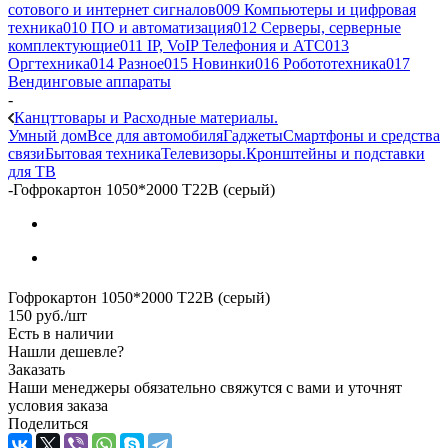
сотового и интернет сигналов
009 Компьютеры и цифровая
техника
010 ПО и автоматизация
012 Серверы, серверные
комплектующие
011 IP, VoIP Телефония и АТС
013
Оргтехника
014 Разное
015 Новинки
016 Робототехника
017
Вендинговые аппараты
-
Канцттовары и Расходные материалы.
Умный дом
Все для автомобиля
Гаджеты
Смартфоны и средства
связи
Бытовая техника
Телевизоры.Кронштейны и подставки
для ТВ
-
Гофрокартон 1050*2000 Т22В (серый)
Гофрокартон 1050*2000 Т22В (серый)
150
руб.
/шт
Есть в наличии
Нашли дешевле?
Заказать
Наши менеджеры обязательно свяжутся с вами и уточнят
условия заказа
Поделиться