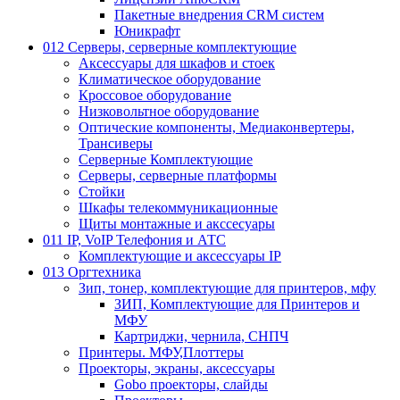
Пакетные внедрения CRM систем
Юникрафт
012 Серверы, серверные комплектующие
Аксессуары для шкафов и стоек
Климатическое оборудование
Кроссовое оборудование
Низковольтное оборудование
Оптические компоненты, Медиаконвертеры,
Трансиверы
Серверные Комплектующие
Серверы, серверные платформы
Стойки
Шкафы телекоммуникационные
Щиты монтажные и акссесуары
011 IP, VoIP Телефония и АТС
Комплектующие и аксессуары IP
013 Оргтехника
Зип, тонер, комплектующие для принтеров, мфу
ЗИП, Комплектующие для Принтеров и
МФУ
Картриджи, чернила, СНПЧ
Принтеры. МФУ,Плоттеры
Проекторы, экраны, аксессуары
Gobo проекторы, слайды