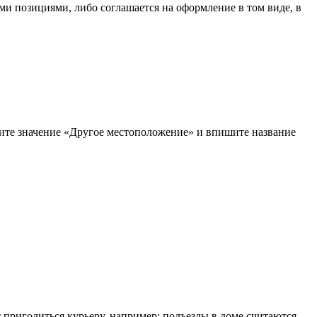
ыми позициями, либо соглашается на оформление в том виде, в
рите значение «Другое местоположение» и впишите название
т пригодиться курьеру, например: подъезды в доме считаются