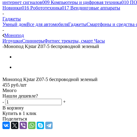
интернет сигналов
009 Компьютеры и цифровая техника
010 ПО
Новинки
016 Робототехника
017 Вендинговые аппараты
-
Гаджеты
Умный дом
Все для автомобиля
Гаджеты
Смартфоны и средства 
-
Монопод
Игрушки
Спиннеры
Фитнес трекеры, смарт Часы
-
Монопод Kjstar Z07-5 беспроводной зеленый
Монопод Kjstar Z07-5 беспроводной зеленый
455
руб.
/шт
Много
Нашли дешевле?
-
+
В корзину
Купить в 1 клик
Поделиться