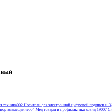
леный
я техника
002 Носители для электронной цифровой подписи и Э
портозамещение
004 Мед товары и профилактика ковид 19
007 С