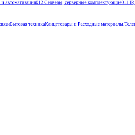
 и автоматизация
012 Серверы, серверные комплектующие
011 IP
связи
Бытовая техника
Канцттовары и Расходные материалы.
Теле