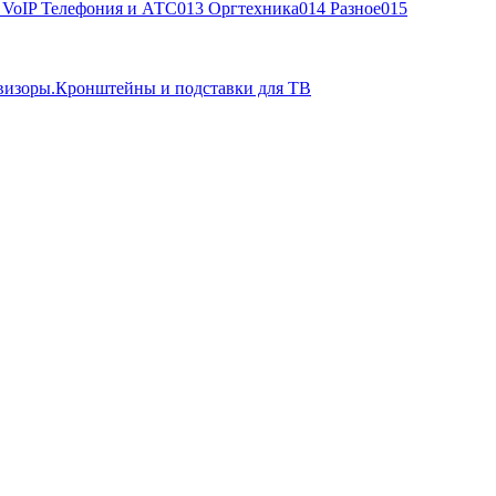
, VoIP Телефония и АТС
013 Оргтехника
014 Разное
015
визоры.Кронштейны и подставки для ТВ