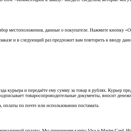
ыбор местоположения, данные о покупателе. Нажмите кнопку «О
аказе и в следующий раз предложит вам повторить к вводу данн
а курьера и передаёте ему сумму за товар в рублях. Курьер пре
одписывает товаросопроводительные документы, вносит денежны
, оплаты по почте или использовании постамата.
езналичной оплаты. Мы принимаем карты Visa и Master Card. Чт