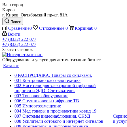
Ваш город
Киров
г. Киров, Октябрьский пр-кт, 81А
Поиск
Сравнение
0
Отложенные
0
Корзина
0
0
Войти
+7 (8332) 222-077
+7 (8332) 222-077
Заказать звонок
Оборудование и услуги для автоматизации бизнеса
Каталог
0 РАСПРОДАЖА. Товары со скидками.
001 Контрольно-кассовая техника
002 Носители для электронной цифровой
подписи и ЭДО. Считыватели.
003 Торговое оборудование
006 Спутниковое и цифровое ТВ
005 Импортозамещение
004 Мед товары и профилактика ковид 19
007 Системы видеонаблюдения. СКУД
Сервис
008 Усилители сотового и интернет сигналов
и услу
009 Компьютеры и цифровая техника