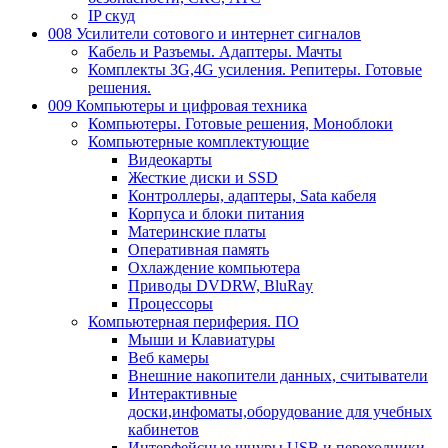
IP скуд
008 Усилители сотового и интернет сигналов
Кабель и Разъемы. Адаптеры. Мачты
Комплекты 3G,4G усиления. Репитеры. Готовые
решения.
009 Компьютеры и цифровая техника
Компьютеры. Готовые решения, Моноблоки
Компьютерные комплектующие
Видеокарты
Жесткие диски и SSD
Контроллеры, адаптеры, Sata кабеля
Корпуса и блоки питания
Материнские платы
Оперативная память
Охлаждение компьютера
Приводы DVDRW, BluRay
Процессоры
Компьютерная периферия. ПО
Мыши и Клавиатуры
Веб камеры
Внешние накопители данных, считыватели
Интерактивные
доски,инфоматы,оборудование для учебных
кабинетов
Интерфейсные шнуры USB и переходники,