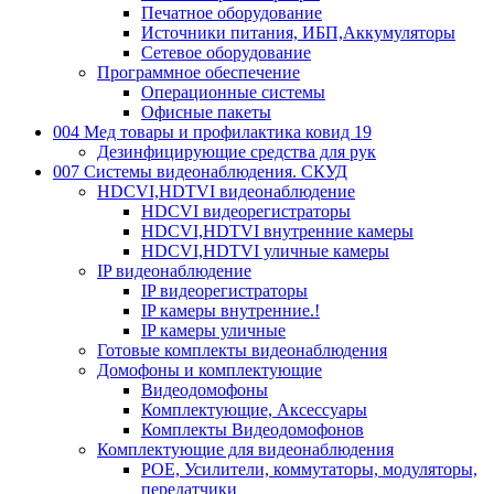
Печатное оборудование
Источники питания, ИБП,Аккумуляторы
Сетевое оборудование
Программное обеспечение
Операционные системы
Офисные пакеты
004 Мед товары и профилактика ковид 19
Дезинфицирующие средства для рук
007 Системы видеонаблюдения. СКУД
HDCVI,HDTVI видеонаблюдение
HDCVI видеорегистраторы
HDCVI,HDTVI внутренние камеры
HDCVI,HDTVI уличные камеры
IP видеонаблюдение
IP видеорегистраторы
IP камеры внутренние.!
IP камеры уличные
Готовые комплекты видеонаблюдения
Домофоны и комплектующие
Видеодомофоны
Комплектующие, Аксессуары
Комплекты Видеодомофонов
Комплектующие для видеонаблюдения
POE, Усилители, коммутаторы, модуляторы,
передатчики