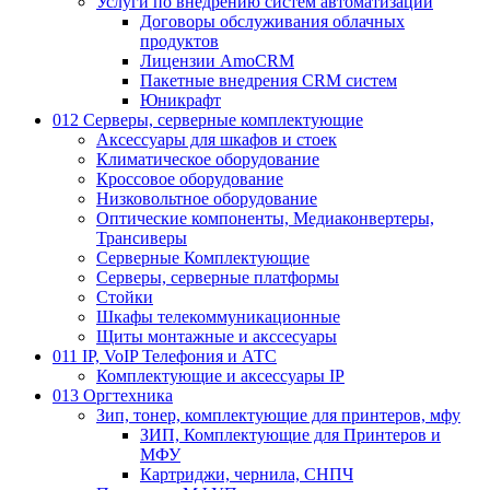
Услуги по внедрению систем автоматизации
Договоры обслуживания облачных
продуктов
Лицензии AmoCRM
Пакетные внедрения CRM систем
Юникрафт
012 Серверы, серверные комплектующие
Аксессуары для шкафов и стоек
Климатическое оборудование
Кроссовое оборудование
Низковольтное оборудование
Оптические компоненты, Медиаконвертеры,
Трансиверы
Серверные Комплектующие
Серверы, серверные платформы
Стойки
Шкафы телекоммуникационные
Щиты монтажные и акссесуары
011 IP, VoIP Телефония и АТС
Комплектующие и аксессуары IP
013 Оргтехника
Зип, тонер, комплектующие для принтеров, мфу
ЗИП, Комплектующие для Принтеров и
МФУ
Картриджи, чернила, СНПЧ