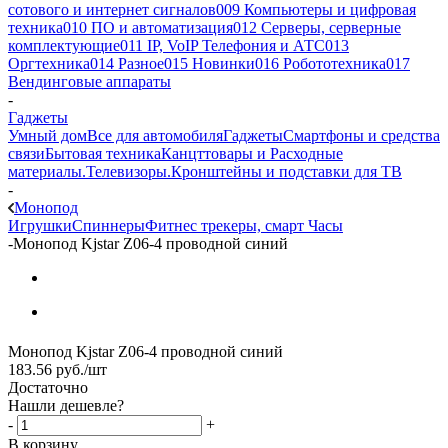
сотового и интернет сигналов
009 Компьютеры и цифровая
техника
010 ПО и автоматизация
012 Серверы, серверные
комплектующие
011 IP, VoIP Телефония и АТС
013
Оргтехника
014 Разное
015 Новинки
016 Робототехника
017
Вендинговые аппараты
-
Гаджеты
Умный дом
Все для автомобиля
Гаджеты
Смартфоны и средства
связи
Бытовая техника
Канцттовары и Расходные
материалы.
Телевизоры.Кронштейны и подставки для ТВ
-
Монопод
Игрушки
Спиннеры
Фитнес трекеры, смарт Часы
-
Монопод Kjstar Z06-4 проводной синий
Монопод Kjstar Z06-4 проводной синий
183.56
руб.
/шт
Достаточно
Нашли дешевле?
-
+
В корзину