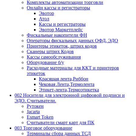
Комплекты автоматизации торговли
Онлайн кассы и регистраторы
Эвотор
Атол
Кассы и регистраторы
Эвотор Маркетплейс
Фискальные накопители ФН
Операторы фискальных данных ОФД, ЭДО
Принтеры этикеток, штрих кодов
Сканеры штрих Кодов
Кассы самообслуживания
Оборудование б/у
Расходные материалы для ККТ и принтеров
этикеток
Красящая лента,Риббон
Чековая Лента,Термолента
Этикет-лента,Термоэтикетка
002 Носители для электронной цифровой подписи и
ЭДО. Считыватели.
Рутокен
Jacarta
Esmart Token
Считыватели смарт карт для ПК
003 Торговое оборудование
Терминалы сбора данных ТСД