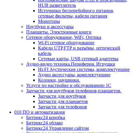
HUB разветлитель
Источники бесперебойного питания,
сетевые фильтры, кабели питания
Мониторы
Ноутбуки и аксессуары
Планшеты. Электронные книги
Сетевое оборудование, WiFi, Оптика
Wi-Fi сетевое оборудование
Кабели UTP,FTP и разъёмы, оптический
кабель
Сетевые карты, USB сетевый адаптеры
Аудио-видео техника.Периферия. Игрушки
Hi-FI Аустические системы, комплектующие
Аудио аксессуары, комплектующие
Колонки, наушники.
Услуги по настройке и обслуживанию 1С
Запчасти для ноутбуков,телефонов,планшетов.
Запчасти для ноутбуков
Запчасти для планшетов
Запчасти для телефонов
010 ПО и автоматизация
Битрикс24 коробка
Битрикс24 облако
Битрикс24 Управление сайтом