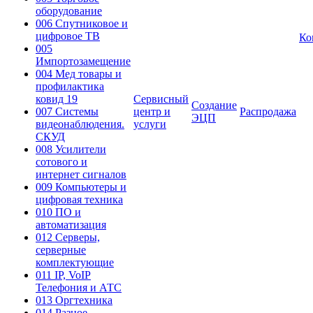
оборудование
006 Спутниковое и
цифровое ТВ
Ко
005
Импортозамещение
004 Мед товары и
профилактика
ковид 19
Сервисный
Создание
007 Системы
центр и
Распродажа
ЭЦП
видеонаблюдения.
услуги
СКУД
008 Усилители
сотового и
интернет сигналов
009 Компьютеры и
цифровая техника
010 ПО и
автоматизация
012 Серверы,
серверные
комплектующие
011 IP, VoIP
Телефония и АТС
013 Оргтехника
014 Разное