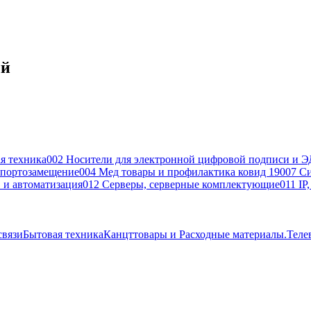
ый
я техника
002 Носители для электронной цифровой подписи и Э
портозамещение
004 Мед товары и профилактика ковид 19
007 С
 и автоматизация
012 Серверы, серверные комплектующие
011 IP
связи
Бытовая техника
Канцттовары и Расходные материалы.
Теле