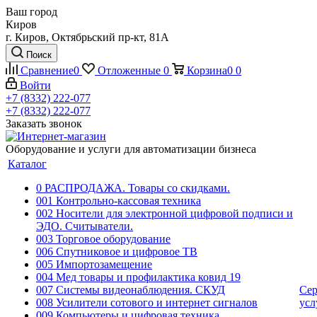
Ваш город
Киров
г. Киров, Октябрьский пр-кт, 81А
Поиск
Сравнение
0
Отложенные
0
Корзина
0
0
Войти
+7 (8332) 222-077
+7 (8332) 222-077
Заказать звонок
Оборудование и услуги для автоматизации бизнеса
Каталог
0 РАСПРОДАЖА. Товары со скидками.
001 Контрольно-кассовая техника
002 Носители для электронной цифровой подписи и
ЭДО. Считыватели.
003 Торговое оборудование
006 Спутниковое и цифровое ТВ
005 Импортозамещение
004 Мед товары и профилактика ковид 19
007 Системы видеонаблюдения. СКУД
Сер
008 Усилители сотового и интернет сигналов
усл
009 Компьютеры и цифровая техника