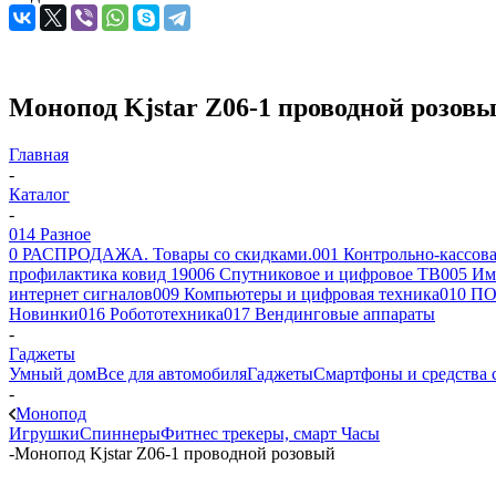
Монопод Kjstar Z06-1 проводной розов
Главная
-
Каталог
-
014 Разное
0 РАСПРОДАЖА. Товары со скидками.
001 Контрольно-кассова
профилактика ковид 19
006 Спутниковое и цифровое ТВ
005 Им
интернет сигналов
009 Компьютеры и цифровая техника
010 ПО
Новинки
016 Робототехника
017 Вендинговые аппараты
-
Гаджеты
Умный дом
Все для автомобиля
Гаджеты
Смартфоны и средства 
-
Монопод
Игрушки
Спиннеры
Фитнес трекеры, смарт Часы
-
Монопод Kjstar Z06-1 проводной розовый