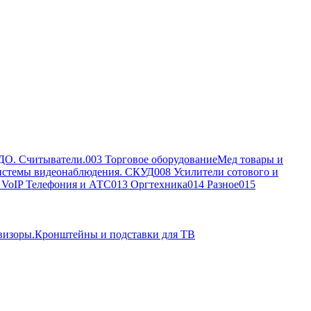
ДО. Считыватели.
003 Торговое оборудование
Мед товары и
истемы видеонаблюдения. СКУД
008 Усилители сотового и
, VoIP Телефония и АТС
013 Оргтехника
014 Разное
015
визоры.Кронштейны и подставки для ТВ