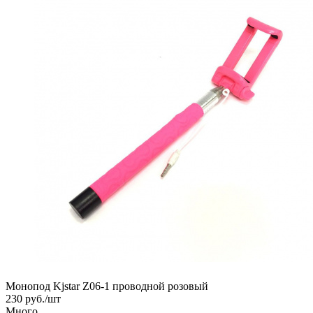
Монопод Kjstar Z06-1 проводной розовый
230
руб.
/шт
Много