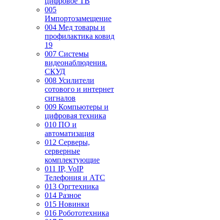
цифровое ТВ
005
Импортозамещение
004 Мед товары и
профилактика ковид
19
007 Системы
видеонаблюдения.
СКУД
008 Усилители
сотового и интернет
сигналов
009 Компьютеры и
цифровая техника
010 ПО и
автоматизация
012 Серверы,
серверные
комплектующие
011 IP, VoIP
Телефония и АТС
013 Оргтехника
014 Разное
015 Новинки
016 Робототехника