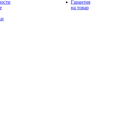
ности
Гарантия
е
на товар
ки