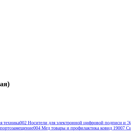
ая)
я техника
002 Носители для электронной цифровой подписи и Э
портозамещение
004 Мед товары и профилактика ковид 19
007 С