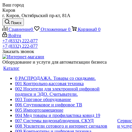
Ваш город
Киров
г. Киров, Октябрьский пр-кт, 81А
Поиск
Сравнение
0
Отложенные
0
Корзина
0
0
Войти
+7 (8332) 222-077
+7 (8332) 222-077
Заказать звонок
Оборудование и услуги для автоматизации бизнеса
Каталог
0 РАСПРОДАЖА. Товары со скидками.
001 Контрольно-кассовая техника
002 Носители для электронной цифровой
подписи и ЭДО. Считыватели.
003 Торговое оборудование
006 Спутниковое и цифровое ТВ
005 Импортозамещение
004 Мед товары и профилактика ковид 19
007 Системы видеонаблюдения. СКУД
Сервис
008 Усилители сотового и интернет сигналов
и услу
009 Компьютеры и цифровая техника