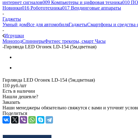
интернет сигналов
009 Компьютеры и цифровая техника
010 ПО
Новинки
016 Робототехника
017 Вендинговые аппараты
-
Гаджеты
Умный дом
Все для автомобиля
Гаджеты
Смартфоны и средства 
-
Игрушки
Монопод
Спиннеры
Фитнес трекеры, смарт Часы
-
Гирлянда LED Огонек LD-154 (5м,цветная)
Гирлянда LED Огонек LD-154 (5м,цветная)
110
руб.
/шт
Есть в наличии
Нашли дешевле?
Заказать
Наши менеджеры обязательно свяжутся с вами и уточнят услови
Поделиться