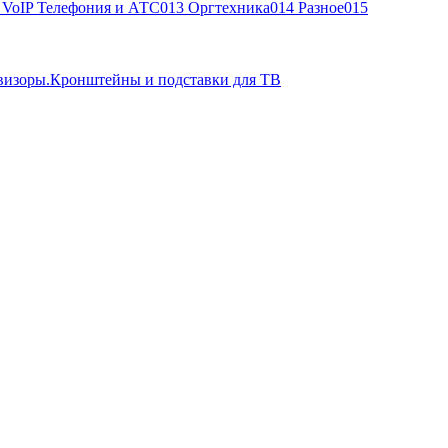
, VoIP Телефония и АТС
013 Оргтехника
014 Разное
015
визоры.Кронштейны и подставки для ТВ