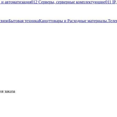
 и автоматизация
012 Серверы, серверные комплектующие
011 IP
связи
Бытовая техника
Канцттовары и Расходные материалы.
Теле
я заказа