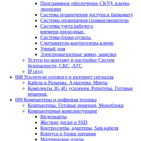
Программное обеспечение СКУД. ключи,
лицензии
Система ограничения доступа к банкомату
Системы оповещения,громкоговорители
Системы учета рабочего
времени,проходные.
Системы,блоки,пульты.
Считыватели,контроллеры,ключи
Умный дом
Электромагнитные замки, защелки
Услуги по монтажу и настройке Систем
безопасности, СКС, АТС
IP скуд
008 Усилители сотового и интернет сигналов
Кабель и Разъемы. Адаптеры. Мачты
Комплекты 3G,4G усиления. Репитеры. Готовые
решения.
009 Компьютеры и цифровая техника
Компьютеры. Готовые решения, Моноблоки
Компьютерные комплектующие
Видеокарты
Жесткие диски и SSD
Контроллеры, адаптеры, Sata кабеля
Корпуса и блоки питания
Материнские платы