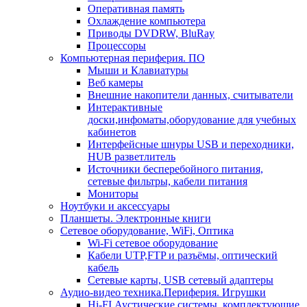
Оперативная память
Охлаждение компьютера
Приводы DVDRW, BluRay
Процессоры
Компьютерная периферия. ПО
Мыши и Клавиатуры
Веб камеры
Внешние накопители данных, считыватели
Интерактивные
доски,инфоматы,оборудование для учебных
кабинетов
Интерфейсные шнуры USB и переходники,
HUB разветлитель
Источники бесперебойного питания,
сетевые фильтры, кабели питания
Мониторы
Ноутбуки и аксессуары
Планшеты. Электронные книги
Сетевое оборудование, WiFi, Оптика
Wi-Fi сетевое оборудование
Кабели UTP,FTP и разъёмы, оптический
кабель
Сетевые карты, USB сетевый адаптеры
Аудио-видео техника.Периферия. Игрушки
Hi-FI Аустические системы, комплектующие