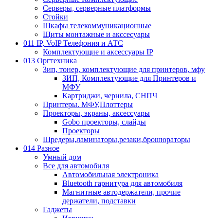
Серверы, серверные платформы
Стойки
Шкафы телекоммуникационные
Щиты монтажные и акссесуары
011 IP, VoIP Телефония и АТС
Комплектующие и аксессуары IP
013 Оргтехника
Зип, тонер, комплектующие для принтеров, мфу
ЗИП, Комплектующие для Принтеров и
МФУ
Картриджи, чернила, СНПЧ
Принтеры. МФУ,Плоттеры
Проекторы, экраны, аксессуары
Gobo проекторы, слайды
Проекторы
Шредеры,ламинаторы,резаки,брошюраторы
014 Разное
Умный дом
Все для автомобиля
Автомобильная электроника
Bluetooth гарнитура для автомобиля
Магнитные автодержатели, прочие
держатели, подставки
Гаджеты