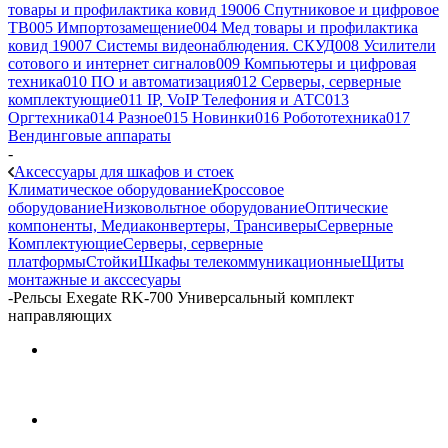
товары и профилактика ковид 19
006 Спутниковое и цифровое
ТВ
005 Импортозамещение
004 Мед товары и профилактика
ковид 19
007 Системы видеонаблюдения. СКУД
008 Усилители
сотового и интернет сигналов
009 Компьютеры и цифровая
техника
010 ПО и автоматизация
012 Серверы, серверные
комплектующие
011 IP, VoIP Телефония и АТС
013
Оргтехника
014 Разное
015 Новинки
016 Робототехника
017
Вендинговые аппараты
-
Аксессуары для шкафов и стоек
Климатическое оборудование
Кроссовое
оборудование
Низковольтное оборудование
Оптические
компоненты, Медиаконвертеры, Трансиверы
Серверные
Комплектующие
Серверы, серверные
платформы
Стойки
Шкафы телекоммуникационные
Щиты
монтажные и акссесуары
-
Рельсы Exegate RK-700 Универсальный комплект
направляющих