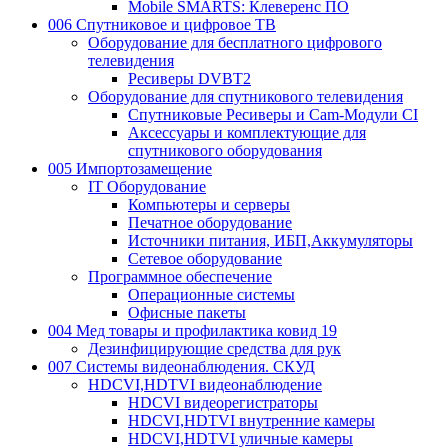
Mobile SMARTS: Клеверенс ПО
006 Спутниковое и цифровое ТВ
Оборудование для бесплатного цифрового
телевидения
Ресиверы DVBT2
Оборудование для спутникового телевидения
Спутниковые Ресиверы и Cam-Модули CI
Аксессуары и комплектующие для
спутникового оборудования
005 Импортозамещение
IT Оборудование
Компьютеры и серверы
Печатное оборудование
Источники питания, ИБП,Аккумуляторы
Сетевое оборудование
Программное обеспечение
Операционные системы
Офисные пакеты
004 Мед товары и профилактика ковид 19
Дезинфицирующие средства для рук
007 Системы видеонаблюдения. СКУД
HDCVI,HDTVI видеонаблюдение
HDCVI видеорегистраторы
HDCVI,HDTVI внутренние камеры
HDCVI,HDTVI уличные камеры