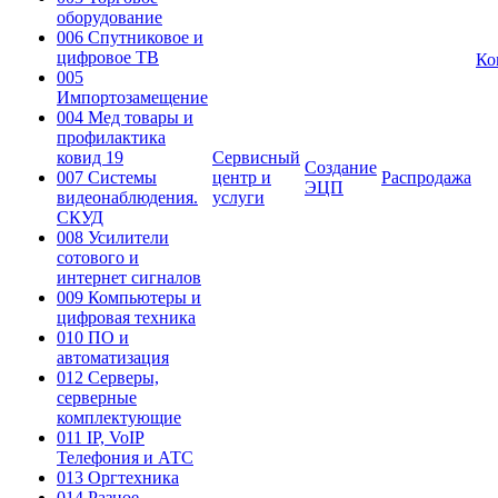
оборудование
006 Спутниковое и
цифровое ТВ
Ко
005
Импортозамещение
004 Мед товары и
профилактика
ковид 19
Сервисный
Создание
007 Системы
центр и
Распродажа
ЭЦП
видеонаблюдения.
услуги
СКУД
008 Усилители
сотового и
интернет сигналов
009 Компьютеры и
цифровая техника
010 ПО и
автоматизация
012 Серверы,
серверные
комплектующие
011 IP, VoIP
Телефония и АТС
013 Оргтехника
014 Разное