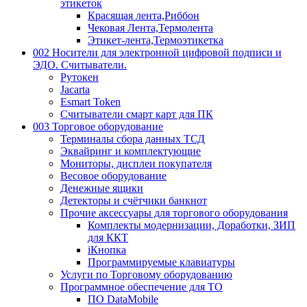
этикеток
Красящая лента,Риббон
Чековая Лента,Термолента
Этикет-лента,Термоэтикетка
002 Носители для электронной цифровой подписи и
ЭДО. Считыватели.
Рутокен
Jacarta
Esmart Token
Считыватели смарт карт для ПК
003 Торговое оборудование
Терминалы сбора данных ТСД
Эквайринг и комплектующие
Мониторы, дисплеи покупателя
Весовое оборудование
Денежные ящики
Детекторы и счётчики банкнот
Прочие аксессуары для торгового оборудования
Комплекты модернизации, Доработки, ЗИП
для ККТ
iКнопка
Программируемые клавиатуры
Услуги по Торговому оборудованию
Программное обеспечение для ТО
ПО DataMobile