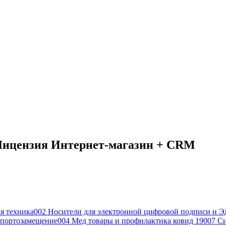
Лицензия Интернет-магазин + CRM
я техника
002 Носители для электронной цифровой подписи и Э
портозамещение
004 Мед товары и профилактика ковид 19
007 С