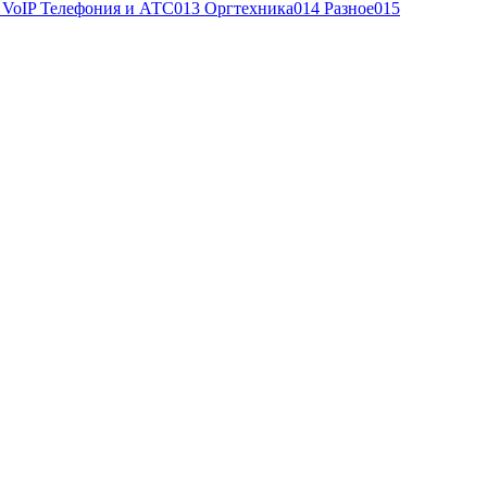
, VoIP Телефония и АТС
013 Оргтехника
014 Разное
015