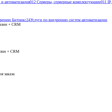
 и автоматизация
012 Серверы, серверные комплектующие
011 IP
дрению Битрикс24
Услуги по внедрению систем автоматизации
газин + CRM
азин + CRM
я заказа