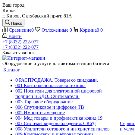
Ваш город
Киров
г. Киров, Октябрьский пр-кт, 81А
Поиск
Сравнение
0
Отложенные
0
Корзина
0
0
Войти
+7 (8332) 222-077
+7 (8332) 222-077
Заказать звонок
Оборудование и услуги для автоматизации бизнеса
Каталог
0 РАСПРОДАЖА. Товары со скидками.
001 Контрольно-кассовая техника
002 Носители для электронной цифровой
подписи и ЭДО. Считыватели.
003 Торговое оборудование
006 Спутниковое и цифровое ТВ
005 Импортозамещение
004 Мед товары и профилактика ковид 19
007 Системы видеонаблюдения. СКУД
Сервис
008 Усилители сотового и интернет сигналов
и услу
009 Компьютеры и цифровая техника