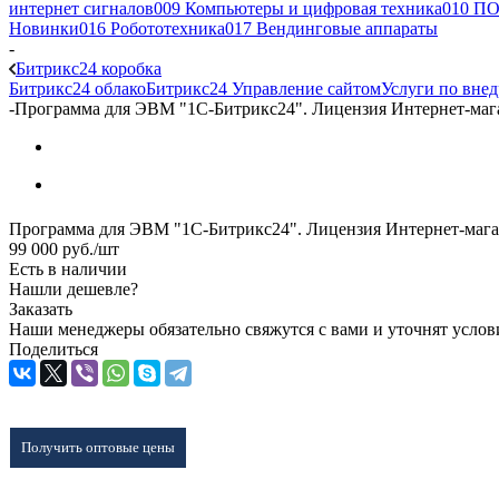
интернет сигналов
009 Компьютеры и цифровая техника
010 ПО
Новинки
016 Робототехника
017 Вендинговые аппараты
-
Битрикс24 коробка
Битрикс24 облако
Битрикс24 Управление сайтом
Услуги по вне
-
Программа для ЭВМ "1С-Битрикс24". Лицензия Интернет-ма
Программа для ЭВМ "1С-Битрикс24". Лицензия Интернет-маг
99 000
руб.
/шт
Есть в наличии
Нашли дешевле?
Заказать
Наши менеджеры обязательно свяжутся с вами и уточнят услови
Поделиться
Получить оптовые цены