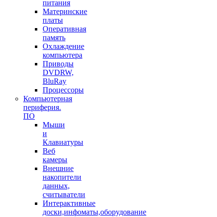
питания
Материнские
платы
Оперативная
память
Охлаждение
компьютера
Приводы
DVDRW,
BluRay
Процессоры
Компьютерная
периферия.
ПО
Мыши
и
Клавиатуры
Веб
камеры
Внешние
накопители
данных,
считыватели
Интерактивные
доски,инфоматы,оборудование