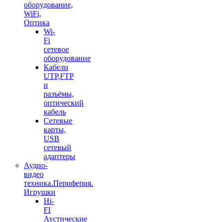
оборудование,
WiFi,
Оптика
Wi-
Fi
сетевое
оборудование
Кабели
UTP,FTP
и
разъёмы,
оптический
кабель
Сетевые
карты,
USB
сетевый
адаптеры
Аудио-
видео
техника.Периферия.
Игрушки
Hi-
FI
Аустические