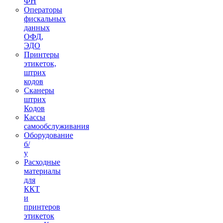
ФН
Операторы
фискальных
данных
ОФД,
ЭДО
Принтеры
этикеток,
штрих
кодов
Сканеры
штрих
Кодов
Кассы
самообслуживания
Оборудование
б/
у
Расходные
материалы
для
ККТ
и
принтеров
этикеток