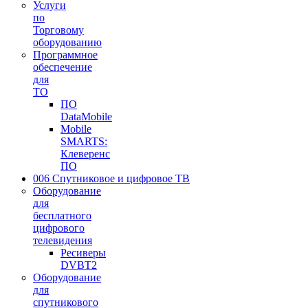
Услуги
по
Торговому
оборудованию
Программное
обеспечение
для
ТО
ПО
DataMobile
Mobile
SMARTS:
Клеверенс
ПО
006 Спутниковое и цифровое ТВ
Оборудование
для
бесплатного
цифрового
телевидения
Ресиверы
DVBT2
Оборудование
для
спутникового