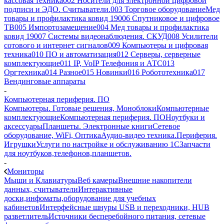
кассовая техника
002 Носители для электронной цифровой
подписи и ЭДО. Считыватели.
003 Торговое оборудование
Мед
товары и профилактика ковид 19
006 Спутниковое и цифровое
ТВ
005 Импортозамещение
004 Мед товары и профилактика
ковид 19
007 Системы видеонаблюдения. СКУД
008 Усилители
сотового и интернет сигналов
009 Компьютеры и цифровая
техника
010 ПО и автоматизация
012 Серверы, серверные
комплектующие
011 IP, VoIP Телефония и АТС
013
Оргтехника
014 Разное
015 Новинки
016 Робототехника
017
Вендинговые аппараты
-
Компьютерная периферия. ПО
Компьютеры. Готовые решения, Моноблоки
Компьютерные
комплектующие
Компьютерная периферия. ПО
Ноутбуки и
аксессуары
Планшеты. Электронные книги
Сетевое
оборудование, WiFi, Оптика
Аудио-видео техника.Периферия.
Игрушки
Услуги по настройке и обслуживанию 1С
Запчасти
для ноутбуков,телефонов,планшетов.
-
Мониторы
Мыши и Клавиатуры
Веб камеры
Внешние накопители
данных, считыватели
Интерактивные
доски,инфоматы,оборудование для учебных
кабинетов
Интерфейсные шнуры USB и переходники, HUB
разветлитель
Источники бесперебойного питания, сетевые