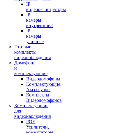
IP
видеорегистраторы
IP
камеры
внутренние.!
IP
камеры
уличные
Готовые
комплекты
видеонаблюдения
Домофоны
и
комплектующие
Видеодомофоны
Комплектующие,
Аксессуары
Комплекты
Видеодомофонов
Комплектующие
для
видеонаблюдения
POE,
Усилители,
коммутаторы,