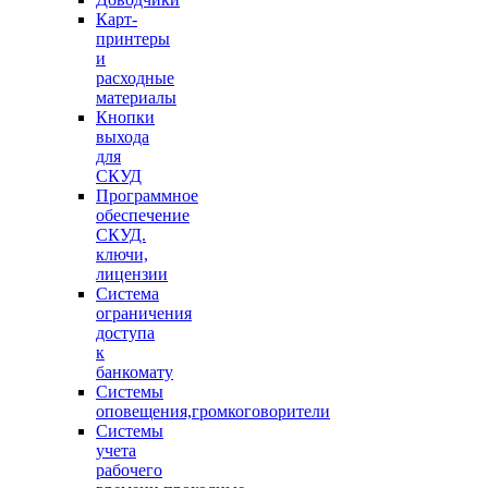
Карт-
принтеры
и
расходные
материалы
Кнопки
выхода
для
СКУД
Программное
обеспечение
СКУД.
ключи,
лицензии
Система
ограничения
доступа
к
банкомату
Системы
оповещения,громкоговорители
Системы
учета
рабочего