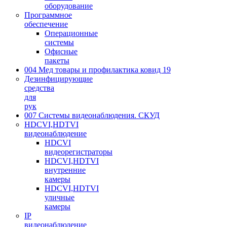
оборудование
Программное
обеспечение
Операционные
системы
Офисные
пакеты
004 Мед товары и профилактика ковид 19
Дезинфицирующие
средства
для
рук
007 Системы видеонаблюдения. СКУД
HDCVI,HDTVI
видеонаблюдение
HDCVI
видеорегистраторы
HDCVI,HDTVI
внутренние
камеры
HDCVI,HDTVI
уличные
камеры
IP
видеонаблюдение