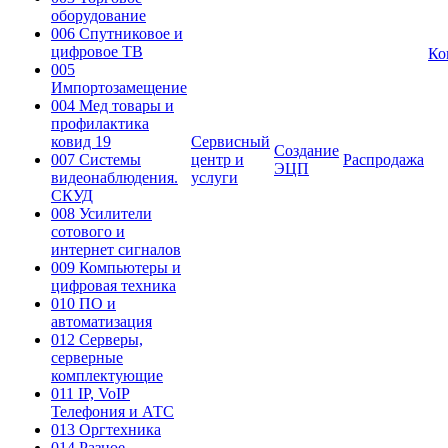
оборудование
006 Спутниковое и
цифровое ТВ
Ко
005
Импортозамещение
004 Мед товары и
профилактика
ковид 19
Сервисный
Создание
007 Системы
центр и
Распродажа
ЭЦП
видеонаблюдения.
услуги
СКУД
008 Усилители
сотового и
интернет сигналов
009 Компьютеры и
цифровая техника
010 ПО и
автоматизация
012 Серверы,
серверные
комплектующие
011 IP, VoIP
Телефония и АТС
013 Оргтехника
014 Разное