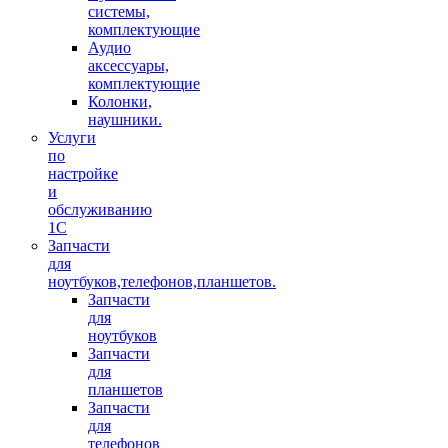
системы,
комплектующие
Аудио
аксессуары,
комплектующие
Колонки,
наушники.
Услуги
по
настройке
и
обслуживанию
1С
Запчасти
для
ноутбуков,телефонов,планшетов.
Запчасти
для
ноутбуков
Запчасти
для
планшетов
Запчасти
для
телефонов