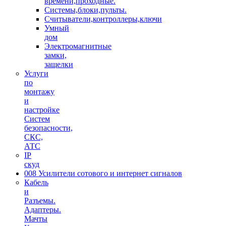
времени,проходные.
Системы,блоки,пульты.
Считыватели,контроллеры,ключи
Умный
дом
Электромагнитные
замки,
защелки
Услуги
по
монтажу
и
настройке
Систем
безопасности,
СКС,
АТС
IP
скуд
008 Усилители сотового и интернет сигналов
Кабель
и
Разъемы.
Адаптеры.
Мачты