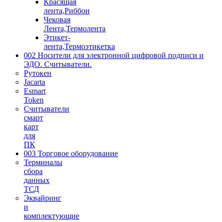
Красящая
лента,Риббон
Чековая
Лента,Термолента
Этикет-
лента,Термоэтикетка
002 Носители для электронной цифровой подписи и
ЭДО. Считыватели.
Рутокен
Jacarta
Esmart
Token
Считыватели
смарт
карт
для
ПК
003 Торговое оборудование
Терминалы
сбора
данных
ТСД
Эквайринг
и
комплектующие