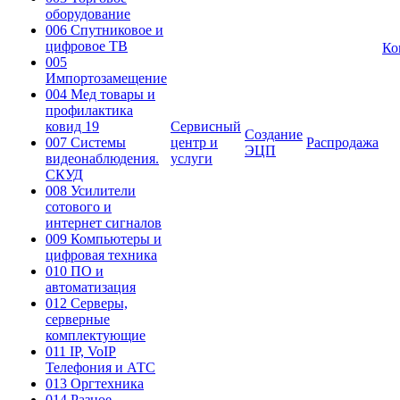
оборудование
006 Спутниковое и
цифровое ТВ
Ко
005
Импортозамещение
004 Мед товары и
профилактика
ковид 19
Сервисный
Создание
007 Системы
центр и
Распродажа
ЭЦП
видеонаблюдения.
услуги
СКУД
008 Усилители
сотового и
интернет сигналов
009 Компьютеры и
цифровая техника
010 ПО и
автоматизация
012 Серверы,
серверные
комплектующие
011 IP, VoIP
Телефония и АТС
013 Оргтехника
014 Разное