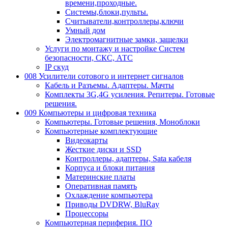
времени,проходные.
Системы,блоки,пульты.
Считыватели,контроллеры,ключи
Умный дом
Электромагнитные замки, защелки
Услуги по монтажу и настройке Систем
безопасности, СКС, АТС
IP скуд
008 Усилители сотового и интернет сигналов
Кабель и Разъемы. Адаптеры. Мачты
Комплекты 3G,4G усиления. Репитеры. Готовые
решения.
009 Компьютеры и цифровая техника
Компьютеры. Готовые решения, Моноблоки
Компьютерные комплектующие
Видеокарты
Жесткие диски и SSD
Контроллеры, адаптеры, Sata кабеля
Корпуса и блоки питания
Материнские платы
Оперативная память
Охлаждение компьютера
Приводы DVDRW, BluRay
Процессоры
Компьютерная периферия. ПО