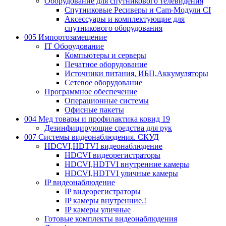
Оборудование для спутникового телевидения
Спутниковые Ресиверы и Cam-Модули CI
Аксессуары и комплектующие для
спутникового оборудования
005 Импортозамещение
IT Оборудование
Компьютеры и серверы
Печатное оборудование
Источники питания, ИБП,Аккумуляторы
Сетевое оборудование
Программное обеспечение
Операционные системы
Офисные пакеты
004 Мед товары и профилактика ковид 19
Дезинфицирующие средства для рук
007 Системы видеонаблюдения. СКУД
HDCVI,HDTVI видеонаблюдение
HDCVI видеорегистраторы
HDCVI,HDTVI внутренние камеры
HDCVI,HDTVI уличные камеры
IP видеонаблюдение
IP видеорегистраторы
IP камеры внутренние.!
IP камеры уличные
Готовые комплекты видеонаблюдения