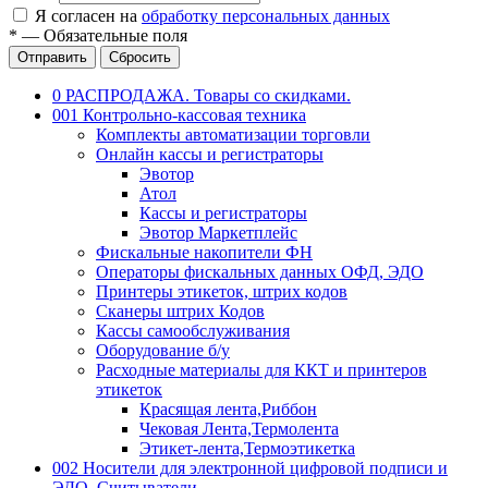
Я согласен на
обработку персональных данных
*
—
Обязательные поля
Отправить
Сбросить
0 РАСПРОДАЖА. Товары со скидками.
001 Контрольно-кассовая техника
Комплекты автоматизации торговли
Онлайн кассы и регистраторы
Эвотор
Атол
Кассы и регистраторы
Эвотор Маркетплейс
Фискальные накопители ФН
Операторы фискальных данных ОФД, ЭДО
Принтеры этикеток, штрих кодов
Сканеры штрих Кодов
Кассы самообслуживания
Оборудование б/у
Расходные материалы для ККТ и принтеров
этикеток
Красящая лента,Риббон
Чековая Лента,Термолента
Этикет-лента,Термоэтикетка
002 Носители для электронной цифровой подписи и
ЭДО. Считыватели.