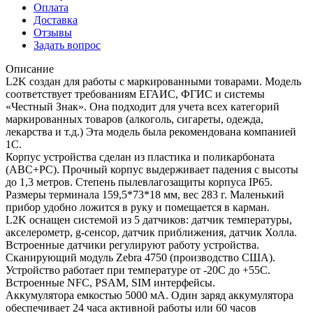
Оплата
Доставка
Отзывы
Задать вопрос
Описание
L2K создан для работы с маркированными товарами. Модель
соответствует требованиям ЕГАИС, ФГИС и системы
«Честный Знак». Она подходит для учета всех категорий
маркированных товаров (алкоголь, сигареты, одежда,
лекарства и т.д.) Эта модель была рекомендована компанией
1С.
Корпус устройства сделан из пластика и поликарбоната
(АВС+РС). Прочный корпус выдерживает падения с высоты
до 1,3 метров. Степень пылевлагозащиты корпуса IP65.
Размеры терминала 159,5*73*18 мм, вес 283 г. Маленький
прибор удобно ложится в руку и помещается в карман.
L2K оснащен системой из 5 датчиков: датчик температуры,
акселерометр, g-сенсор, датчик приближения, датчик Холла.
Встроенные датчики регулируют работу устройства.
Сканирующий модуль Zebra 4750 (производство США).
Устройство работает при температуре от -20С до +55С.
Встроенные NFC, PSAM, SIM интерфейсы.
Аккумулятора емкостью 5000 мА. Один заряд аккумулятора
обеспечивает 24 часа активной работы или 60 часов