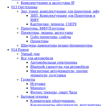
Комплектующие и аксессуары IP
013 Оргтехника
Зип, тонер, комплектующие для принтеров, мфу
ЗИП, Комплектующие для Принтеров и
МФУ
Картриджи, чернила, СНПЧ
Принтеры. МФУ,Плоттеры
Проекторы, экраны, аксессуары
Gobo проекторы, слайды
Проекторы
Шредеры,ламинаторы,резаки,брошюраторы
014 Разное
Умный дом
Все для автомобиля
Автомобильная электроника
Bluetooth гарнитура для автомобиля
Магнитные автодержатели, прочие
держатели, подставки
Гаджеты
Игрушки
Монопод
Фитнес трекеры, смарт Часы
Бытовая техника
Климатеское оборудование.
Кондиционеры,обогреватели, вентлияторы