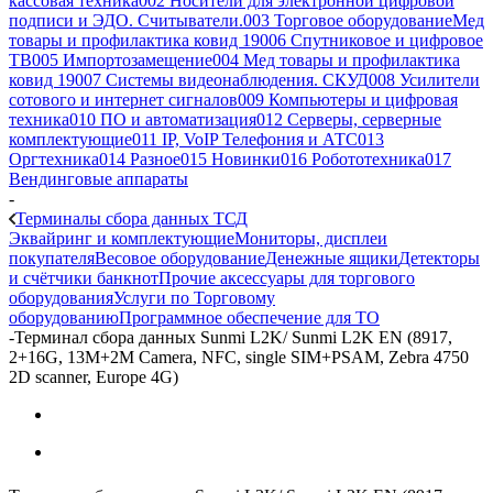
кассовая техника
002 Носители для электронной цифровой
подписи и ЭДО. Считыватели.
003 Торговое оборудование
Мед
товары и профилактика ковид 19
006 Спутниковое и цифровое
ТВ
005 Импортозамещение
004 Мед товары и профилактика
ковид 19
007 Системы видеонаблюдения. СКУД
008 Усилители
сотового и интернет сигналов
009 Компьютеры и цифровая
техника
010 ПО и автоматизация
012 Серверы, серверные
комплектующие
011 IP, VoIP Телефония и АТС
013
Оргтехника
014 Разное
015 Новинки
016 Робототехника
017
Вендинговые аппараты
-
Терминалы сбора данных ТСД
Эквайринг и комплектующие
Мониторы, дисплеи
покупателя
Весовое оборудование
Денежные ящики
Детекторы
и счётчики банкнот
Прочие аксессуары для торгового
оборудования
Услуги по Торговому
оборудованию
Программное обеспечение для ТО
-
Терминал сбора данных Sunmi L2K/ Sunmi L2K EN (8917,
2+16G, 13M+2M Camera, NFC, single SIM+PSAM, Zebra 4750
2D scanner, Europe 4G)