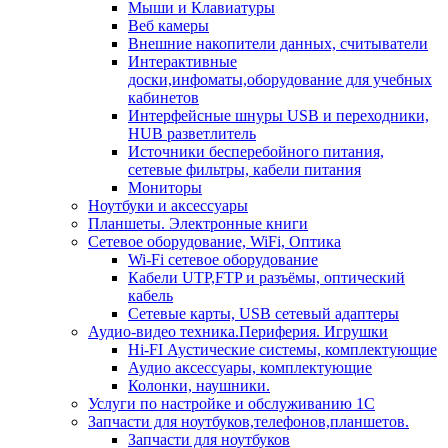
Мыши и Клавиатуры
Веб камеры
Внешние накопители данных, считыватели
Интерактивные
доски,инфоматы,оборудование для учебных
кабинетов
Интерфейсные шнуры USB и переходники,
HUB разветлитель
Источники бесперебойного питания,
сетевые фильтры, кабели питания
Мониторы
Ноутбуки и аксессуары
Планшеты. Электронные книги
Сетевое оборудование, WiFi, Оптика
Wi-Fi сетевое оборудование
Кабели UTP,FTP и разъёмы, оптический
кабель
Сетевые карты, USB сетевый адаптеры
Аудио-видео техника.Периферия. Игрушки
Hi-FI Аустические системы, комплектующие
Аудио аксессуары, комплектующие
Колонки, наушники.
Услуги по настройке и обслуживанию 1С
Запчасти для ноутбуков,телефонов,планшетов.
Запчасти для ноутбуков