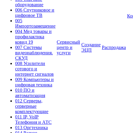
оборудование
006 Спутниковое и
цифровое ТВ
Ко
005
Импортозамещение
004 Мед товары и
профилактика
ковид 19
Сервисный
Создание
007 Системы
центр и
Распродажа
ЭЦП
видеонаблюдения.
услуги
СКУД
008 Усилители
сотового и
интернет сигналов
009 Компьютеры и
цифровая техника
010 ПО и
автоматизация
012 Серверы,
серверные
комплектующие
011 IP, VoIP
Телефония и АТС
013 Оргтехника
014 Разное