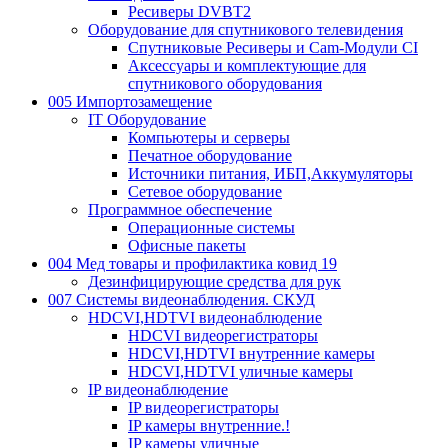
Ресиверы DVBT2
Оборудование для спутникового телевидения
Спутниковые Ресиверы и Cam-Модули CI
Аксессуары и комплектующие для
спутникового оборудования
005 Импортозамещение
IT Оборудование
Компьютеры и серверы
Печатное оборудование
Источники питания, ИБП,Аккумуляторы
Сетевое оборудование
Программное обеспечение
Операционные системы
Офисные пакеты
004 Мед товары и профилактика ковид 19
Дезинфицирующие средства для рук
007 Системы видеонаблюдения. СКУД
HDCVI,HDTVI видеонаблюдение
HDCVI видеорегистраторы
HDCVI,HDTVI внутренние камеры
HDCVI,HDTVI уличные камеры
IP видеонаблюдение
IP видеорегистраторы
IP камеры внутренние.!
IP камеры уличные