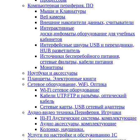
Компьютерная периферия. ПО
Мыши и Клавиатуры
Веб камеры
Внешние накопители данных, считыватели
Интерактивные
доски,инфоматы,оборудование для учебных
кабинетов
Интерфейсные шнуры USB и переходники,
HUB разветлитель
Источники бесперебойного питания,
сетевые фильтры, кабели питания
Мониторы
Ноутбуки и аксессуары
Планшеты. Электронные книги
Сетевое оборудование, WiFi, Оптика
Wi-Fi сетевое оборудование
Кабели UTP,FTP и разъёмы, оптический
кабель
Сетевые карты, USB сетевый адаптеры
Аудио-видео техника.Периферия. Игрушки
Hi-FI Аустические системы, комплектующие
Аудио аксессуары, комплектующие
Колонки, наушники.
Услуги по настройке и обслуживанию 1С