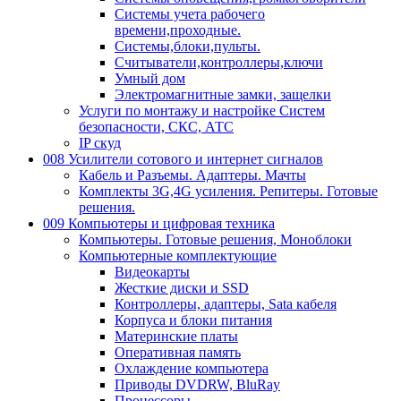
Системы учета рабочего
времени,проходные.
Системы,блоки,пульты.
Считыватели,контроллеры,ключи
Умный дом
Электромагнитные замки, защелки
Услуги по монтажу и настройке Систем
безопасности, СКС, АТС
IP скуд
008 Усилители сотового и интернет сигналов
Кабель и Разъемы. Адаптеры. Мачты
Комплекты 3G,4G усиления. Репитеры. Готовые
решения.
009 Компьютеры и цифровая техника
Компьютеры. Готовые решения, Моноблоки
Компьютерные комплектующие
Видеокарты
Жесткие диски и SSD
Контроллеры, адаптеры, Sata кабеля
Корпуса и блоки питания
Материнские платы
Оперативная память
Охлаждение компьютера
Приводы DVDRW, BluRay
Процессоры