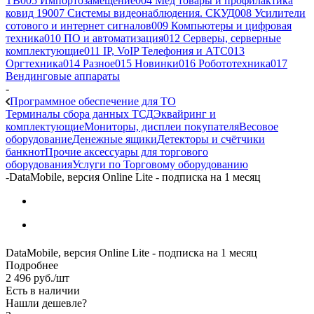
ТВ
005 Импортозамещение
004 Мед товары и профилактика
ковид 19
007 Системы видеонаблюдения. СКУД
008 Усилители
сотового и интернет сигналов
009 Компьютеры и цифровая
техника
010 ПО и автоматизация
012 Серверы, серверные
комплектующие
011 IP, VoIP Телефония и АТС
013
Оргтехника
014 Разное
015 Новинки
016 Робототехника
017
Вендинговые аппараты
-
Программное обеспечение для ТО
Терминалы сбора данных ТСД
Эквайринг и
комплектующие
Мониторы, дисплеи покупателя
Весовое
оборудование
Денежные ящики
Детекторы и счётчики
банкнот
Прочие аксессуары для торгового
оборудования
Услуги по Торговому оборудованию
-
DataMobile, версия Online Lite - подписка на 1 месяц
DataMobile, версия Online Lite - подписка на 1 месяц
Подробнее
2 496
руб.
/шт
Есть в наличии
Нашли дешевле?