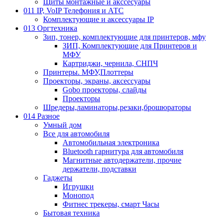
Щиты монтажные и акссесуары
011 IP, VoIP Телефония и АТС
Комплектующие и аксессуары IP
013 Оргтехника
Зип, тонер, комплектующие для принтеров, мфу
ЗИП, Комплектующие для Принтеров и
МФУ
Картриджи, чернила, СНПЧ
Принтеры. МФУ,Плоттеры
Проекторы, экраны, аксессуары
Gobo проекторы, слайды
Проекторы
Шредеры,ламинаторы,резаки,брошюраторы
014 Разное
Умный дом
Все для автомобиля
Автомобильная электроника
Bluetooth гарнитура для автомобиля
Магнитные автодержатели, прочие
держатели, подставки
Гаджеты
Игрушки
Монопод
Фитнес трекеры, смарт Часы
Бытовая техника