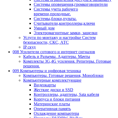
Системы оповещения,громкоговорители
Системы учета рабочего
времени,проходные.
Системы,блоки,пульты.
Считыватели,контроллеры,ключи
Умный дом
Электромагнитные замки, защелки
Услуги по монтажу и настройке Систем
безопасности, СКС, АТС
IP скуд
008 Усилители сотового и интернет сигналов
Кабель и Разъемы. Адаптеры. Мачты
Комплекты 3G,4G усиления. Репитеры. Готовые
решения.
009 Компьютеры и цифровая техника
Компьютеры. Готовые решения, Моноблоки
Компьютерные комплектующие
Видеокарты
Жесткие диски и SSD
Контроллеры, адаптеры, Sata кабеля
Корпуса и блоки питания
Материнские платы
Оперативная память
Охлаждение компьютера