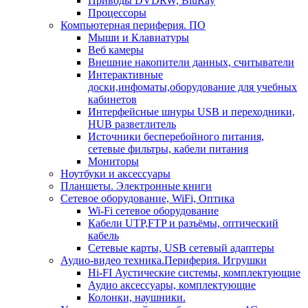
Приводы DVDRW, BluRay
Процессоры
Компьютерная периферия. ПО
Мыши и Клавиатуры
Веб камеры
Внешние накопители данных, считыватели
Интерактивные
доски,инфоматы,оборудование для учебных
кабинетов
Интерфейсные шнуры USB и переходники,
HUB разветлитель
Источники бесперебойного питания,
сетевые фильтры, кабели питания
Мониторы
Ноутбуки и аксессуары
Планшеты. Электронные книги
Сетевое оборудование, WiFi, Оптика
Wi-Fi сетевое оборудование
Кабели UTP,FTP и разъёмы, оптический
кабель
Сетевые карты, USB сетевый адаптеры
Аудио-видео техника.Периферия. Игрушки
Hi-FI Аустические системы, комплектующие
Аудио аксессуары, комплектующие
Колонки, наушники.