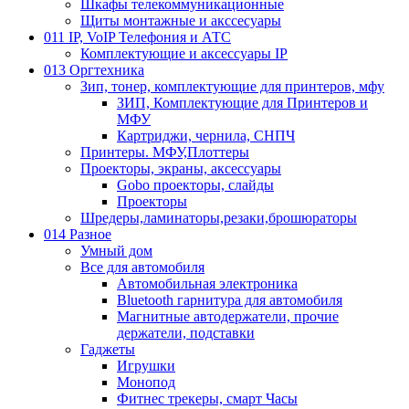
Шкафы телекоммуникационные
Щиты монтажные и акссесуары
011 IP, VoIP Телефония и АТС
Комплектующие и аксессуары IP
013 Оргтехника
Зип, тонер, комплектующие для принтеров, мфу
ЗИП, Комплектующие для Принтеров и
МФУ
Картриджи, чернила, СНПЧ
Принтеры. МФУ,Плоттеры
Проекторы, экраны, аксессуары
Gobo проекторы, слайды
Проекторы
Шредеры,ламинаторы,резаки,брошюраторы
014 Разное
Умный дом
Все для автомобиля
Автомобильная электроника
Bluetooth гарнитура для автомобиля
Магнитные автодержатели, прочие
держатели, подставки
Гаджеты
Игрушки
Монопод
Фитнес трекеры, смарт Часы