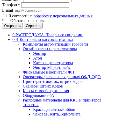
Телефон
*
E-mail
Я согласен на
обработку персональных данных
*
—
Обязательные поля
Отправить
Сбросить
0 РАСПРОДАЖА. Товары со скидками.
001 Контрольно-кассовая техника
Комплекты автоматизации торговли
Онлайн кассы и регистраторы
Эвотор
Атол
Кассы и регистраторы
Эвотор Маркетплейс
Фискальные накопители ФН
Операторы фискальных данных ОФД, ЭДО
Принтеры этикеток, штрих кодов
Сканеры штрих Кодов
Кассы самообслуживания
Оборудование б/у
Расходные материалы для ККТ и принтеров
этикеток
Красящая лента,Риббон
Чековая Лента,Термолента