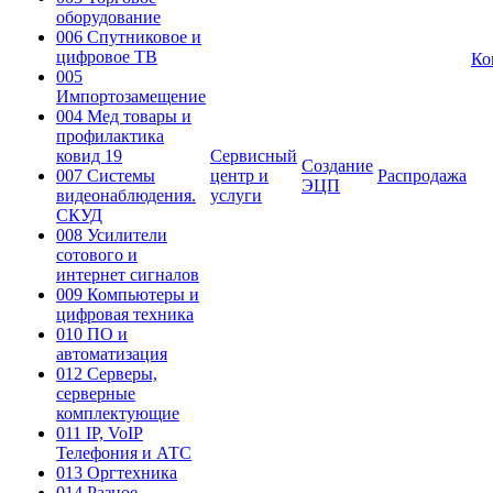
оборудование
006 Спутниковое и
цифровое ТВ
Ко
005
Импортозамещение
004 Мед товары и
профилактика
ковид 19
Сервисный
Создание
007 Системы
центр и
Распродажа
ЭЦП
видеонаблюдения.
услуги
СКУД
008 Усилители
сотового и
интернет сигналов
009 Компьютеры и
цифровая техника
010 ПО и
автоматизация
012 Серверы,
серверные
комплектующие
011 IP, VoIP
Телефония и АТС
013 Оргтехника
014 Разное