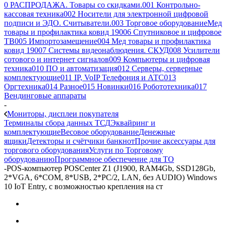
0 РАСПРОДАЖА. Товары со скидками.
001 Контрольно-
кассовая техника
002 Носители для электронной цифровой
подписи и ЭДО. Считыватели.
003 Торговое оборудование
Мед
товары и профилактика ковид 19
006 Спутниковое и цифровое
ТВ
005 Импортозамещение
004 Мед товары и профилактика
ковид 19
007 Системы видеонаблюдения. СКУД
008 Усилители
сотового и интернет сигналов
009 Компьютеры и цифровая
техника
010 ПО и автоматизация
012 Серверы, серверные
комплектующие
011 IP, VoIP Телефония и АТС
013
Оргтехника
014 Разное
015 Новинки
016 Робототехника
017
Вендинговые аппараты
-
Мониторы, дисплеи покупателя
Терминалы сбора данных ТСД
Эквайринг и
комплектующие
Весовое оборудование
Денежные
ящики
Детекторы и счётчики банкнот
Прочие аксессуары для
торгового оборудования
Услуги по Торговому
оборудованию
Программное обеспечение для ТО
-
POS-компьютер POSCenter Z1 (J1900, RAM4Gb, SSD128Gb,
2*VGA, 6*COM, 8*USB, 2*PC/2, LAN, без AUDIO) Windows
10 IoT Entry, c возможностью крепления на ст