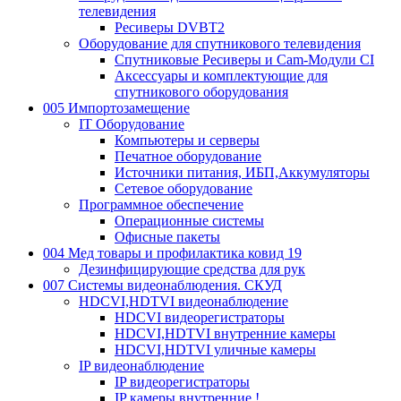
телевидения
Ресиверы DVBT2
Оборудование для спутникового телевидения
Спутниковые Ресиверы и Cam-Модули CI
Аксессуары и комплектующие для
спутникового оборудования
005 Импортозамещение
IT Оборудование
Компьютеры и серверы
Печатное оборудование
Источники питания, ИБП,Аккумуляторы
Сетевое оборудование
Программное обеспечение
Операционные системы
Офисные пакеты
004 Мед товары и профилактика ковид 19
Дезинфицирующие средства для рук
007 Системы видеонаблюдения. СКУД
HDCVI,HDTVI видеонаблюдение
HDCVI видеорегистраторы
HDCVI,HDTVI внутренние камеры
HDCVI,HDTVI уличные камеры
IP видеонаблюдение
IP видеорегистраторы
IP камеры внутренние.!