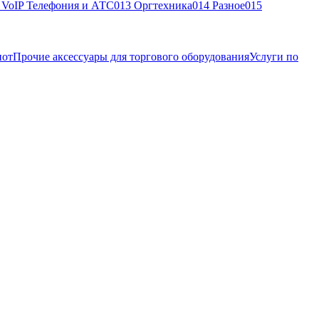
, VoIP Телефония и АТС
013 Оргтехника
014 Разное
015
нот
Прочие аксессуары для торгового оборудования
Услуги по