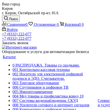
Ваш город
Киров
г. Киров, Октябрьский пр-кт, 81А
Поиск
Сравнение
0
Отложенные
0
Корзина
0
0
Войти
+7 (8332) 222-077
+7 (8332) 222-077
Заказать звонок
Оборудование и услуги для автоматизации бизнеса
Каталог
0 РАСПРОДАЖА. Товары со скидками.
001 Контрольно-кассовая техника
002 Носители для электронной цифровой
подписи и ЭДО. Считыватели.
003 Торговое оборудование
006 Спутниковое и цифровое ТВ
005 Импортозамещение
004 Мед товары и профилактика ковид 19
007 Системы видеонаблюдения. СКУД
Сервис
008 Усилители сотового и интернет сигналов
и услу
009 Компьютеры и цифровая техника