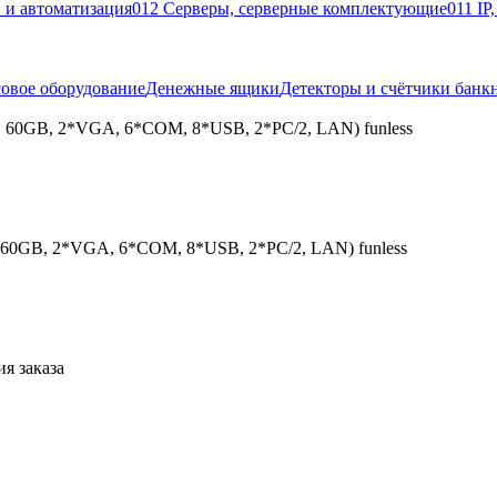
 и автоматизация
012 Серверы, серверные комплектующие
011 IP
овое оборудование
Денежные ящики
Детекторы и счётчики банк
 60GB, 2*VGA, 6*COM, 8*USB, 2*PC/2, LAN) funless
 60GB, 2*VGA, 6*COM, 8*USB, 2*PC/2, LAN) funless
я заказа