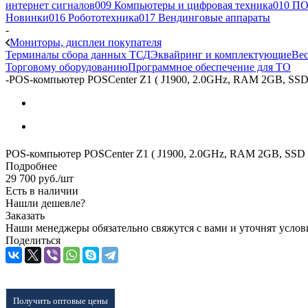
интернет сигналов
009 Компьютеры и цифровая техника
010 ПО
Новинки
016 Робототехника
017 Вендинговые аппараты
-
Мониторы, дисплеи покупателя
Терминалы сбора данных ТСД
Эквайринг и комплектующие
Вес
Торговому оборудованию
Программное обеспечение для ТО
-
POS-компьютер POSCenter Z1 ( J1900, 2.0GHz, RAM 2GB, SSD
POS-компьютер POSCenter Z1 ( J1900, 2.0GHz, RAM 2GB, SSD
Подробнее
29 700
руб.
/шт
Есть в наличии
Нашли дешевле?
Заказать
Наши менеджеры обязательно свяжутся с вами и уточнят услови
Поделиться
Получить оптовые цены