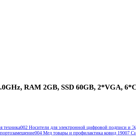
2.0GHz, RAM 2GB, SSD 60GB, 2*VGA, 6*CO
я техника
002 Носители для электронной цифровой подписи и Э
портозамещение
004 Мед товары и профилактика ковид 19
007 С