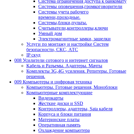
Система ограничения доступа к банкомату
Системы оповещения,громкоговорители
Системы учета рабочего
времени,проходные.
Системы,блоки,пульты.
Считыватели,контроллеры,ключи
Умный дом
Электромагнитные замки, защелки
Услуги по монтажу и настройке Систем
безопасности, СКС, АТС
IP скуд
008 Усилители сотового и интернет сигналов
Кабель и Разъемы. Адаптеры. Мачты
Комплекты 3G,4G усиления. Репитеры. Готовые
решения.
009 Компьютеры и цифровая техника
Компьютеры. Готовые решения, Моноблоки
Компьютерные комплектующие
Видеокарты
Жесткие диски и SSD
Контроллеры, адаптеры, Sata кабеля
Корпуса и блоки питания
Материнские платы
Оперативная память
Охлаждение компьютера