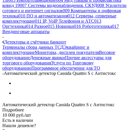
ТВ
005 Импортозамещение
004 Мед товары и профилактика
ковид 19
007 Системы видеонаблюдения. СКУД
008 Усилители
сотового и интернет сигналов
009 Компьютеры и цифровая
техника
010 ПО и автоматизация
012 Серверы, серверные
комплектующие
011 IP, VoIP Телефония и АТС
013
Оргтехника
014 Разное
015 Новинки
016 Робототехника
017
Вендинговые аппараты
-
Детекторы и счётчики банкнот
Терминалы сбора данных ТСД
Эквайринг и
комплектующие
Мониторы, дисплеи покупателя
Весовое
оборудование
Денежные ящики
Прочие аксессуары для
торгового оборудования
Услуги по Торговому
оборудованию
Программное обеспечение для ТО
-
Автоматический детектор Cassida Quattro S с Антистокс
Автоматический детектор Cassida Quattro S с Антистокс
Подробнее
10 000
руб.
/шт
Есть в наличии
Нашли дешевле?