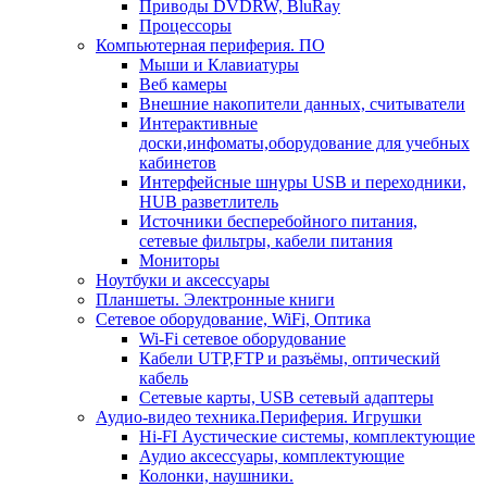
Приводы DVDRW, BluRay
Процессоры
Компьютерная периферия. ПО
Мыши и Клавиатуры
Веб камеры
Внешние накопители данных, считыватели
Интерактивные
доски,инфоматы,оборудование для учебных
кабинетов
Интерфейсные шнуры USB и переходники,
HUB разветлитель
Источники бесперебойного питания,
сетевые фильтры, кабели питания
Мониторы
Ноутбуки и аксессуары
Планшеты. Электронные книги
Сетевое оборудование, WiFi, Оптика
Wi-Fi сетевое оборудование
Кабели UTP,FTP и разъёмы, оптический
кабель
Сетевые карты, USB сетевый адаптеры
Аудио-видео техника.Периферия. Игрушки
Hi-FI Аустические системы, комплектующие
Аудио аксессуары, комплектующие
Колонки, наушники.