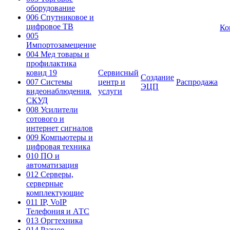
оборудование
006 Спутниковое и
цифровое ТВ
Ко
005
Импортозамещение
004 Мед товары и
профилактика
ковид 19
Сервисный
Создание
007 Системы
центр и
Распродажа
ЭЦП
видеонаблюдения.
услуги
СКУД
008 Усилители
сотового и
интернет сигналов
009 Компьютеры и
цифровая техника
010 ПО и
автоматизация
012 Серверы,
серверные
комплектующие
011 IP, VoIP
Телефония и АТС
013 Оргтехника
014 Разное