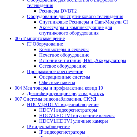
телевидения
Ресиверы DVBT2
Оборудование для спутникового телевидения
Спутниковые Ресиверы и Cam-Модули CI
Аксессуары и комплектующие для
спутникового оборудования
005 Импортозамещение
IT Оборудование
Компьютеры и серверы
Печатное оборудование
Источники питания, ИБП,Аккумуляторы
Сетевое оборудование
Программное обеспечение
Операционные системы
Офисные пакеты
004 Мед товары и профилактика ковид 19
Дезинфицирующие средства для рук
007 Системы видеонаблюдения. СКУД
HDCVI,HDTVI видеонаблюдение
HDCVI видеорегистраторы
HDCVI,HDTVI внутренние камеры
HDCVI,HDTVI уличные камеры
IP видеонаблюдение
IP видеорегистраторы