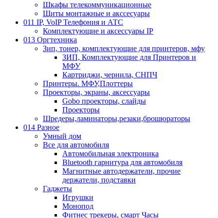
Шкафы телекоммуникационные
Щиты монтажные и акссесуары
011 IP, VoIP Телефония и АТС
Комплектующие и аксессуары IP
013 Оргтехника
Зип, тонер, комплектующие для принтеров, мфу
ЗИП, Комплектующие для Принтеров и
МФУ
Картриджи, чернила, СНПЧ
Принтеры. МФУ,Плоттеры
Проекторы, экраны, аксессуары
Gobo проекторы, слайды
Проекторы
Шредеры,ламинаторы,резаки,брошюраторы
014 Разное
Умный дом
Все для автомобиля
Автомобильная электроника
Bluetooth гарнитура для автомобиля
Магнитные автодержатели, прочие
держатели, подставки
Гаджеты
Игрушки
Монопод
Фитнес трекеры, смарт Часы