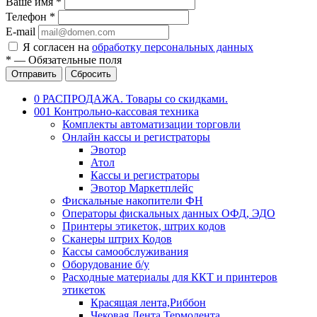
Ваше имя
*
Телефон
*
E-mail
Я согласен на
обработку персональных данных
*
—
Обязательные поля
Отправить
Сбросить
0 РАСПРОДАЖА. Товары со скидками.
001 Контрольно-кассовая техника
Комплекты автоматизации торговли
Онлайн кассы и регистраторы
Эвотор
Атол
Кассы и регистраторы
Эвотор Маркетплейс
Фискальные накопители ФН
Операторы фискальных данных ОФД, ЭДО
Принтеры этикеток, штрих кодов
Сканеры штрих Кодов
Кассы самообслуживания
Оборудование б/у
Расходные материалы для ККТ и принтеров
этикеток
Красящая лента,Риббон
Чековая Лента,Термолента