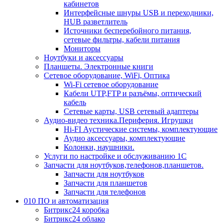
кабинетов
Интерфейсные шнуры USB и переходники,
HUB разветлитель
Источники бесперебойного питания,
сетевые фильтры, кабели питания
Мониторы
Ноутбуки и аксессуары
Планшеты. Электронные книги
Сетевое оборудование, WiFi, Оптика
Wi-Fi сетевое оборудование
Кабели UTP,FTP и разъёмы, оптический
кабель
Сетевые карты, USB сетевый адаптеры
Аудио-видео техника.Периферия. Игрушки
Hi-FI Аустические системы, комплектующие
Аудио аксессуары, комплектующие
Колонки, наушники.
Услуги по настройке и обслуживанию 1С
Запчасти для ноутбуков,телефонов,планшетов.
Запчасти для ноутбуков
Запчасти для планшетов
Запчасти для телефонов
010 ПО и автоматизация
Битрикс24 коробка
Битрикс24 облако