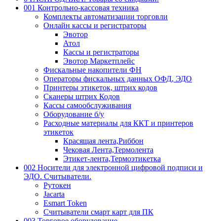
001 Контрольно-кассовая техника
Комплекты автоматизации торговли
Онлайн кассы и регистраторы
Эвотор
Атол
Кассы и регистраторы
Эвотор Маркетплейс
Фискальные накопители ФН
Операторы фискальных данных ОФД, ЭДО
Принтеры этикеток, штрих кодов
Сканеры штрих Кодов
Кассы самообслуживания
Оборудование б/у
Расходные материалы для ККТ и принтеров
этикеток
Красящая лента,Риббон
Чековая Лента,Термолента
Этикет-лента,Термоэтикетка
002 Носители для электронной цифровой подписи и
ЭДО. Считыватели.
Рутокен
Jacarta
Esmart Token
Считыватели смарт карт для ПК
003 Торговое оборудование