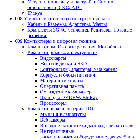
Услуги по монтажу и настройке Систем
безопасности, СКС, АТС
IP скуд
008 Усилители сотового и интернет сигналов
Кабель и Разъемы. Адаптеры. Мачты
Комплекты 3G,4G усиления. Репитеры. Готовые
решения.
009 Компьютеры и цифровая техника
Компьютеры. Готовые решения, Моноблоки
Компьютерные комплектующие
Видеокарты
Жесткие диски и SSD
Контроллеры, адаптеры, Sata кабеля
Корпуса и блоки питания
Материнские платы
Оперативная память
Охлаждение компьютера
Приводы DVDRW, BluRay
Процессоры
Компьютерная периферия. ПО
Мыши и Клавиатуры
Веб камеры
Внешние накопители данных, считыватели
Интерактивные
доски,инфоматы,оборудование для учебных