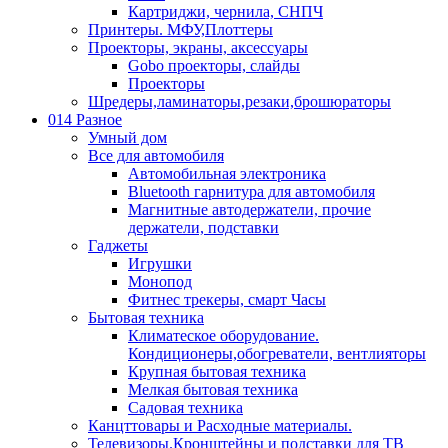
Картриджи, чернила, СНПЧ
Принтеры. МФУ,Плоттеры
Проекторы, экраны, аксессуары
Gobo проекторы, слайды
Проекторы
Шредеры,ламинаторы,резаки,брошюраторы
014 Разное
Умный дом
Все для автомобиля
Автомобильная электроника
Bluetooth гарнитура для автомобиля
Магнитные автодержатели, прочие
держатели, подставки
Гаджеты
Игрушки
Монопод
Фитнес трекеры, смарт Часы
Бытовая техника
Климатеское оборудование.
Кондиционеры,обогреватели, вентлияторы
Крупная бытовая техника
Мелкая бытовая техника
Садовая техника
Канцттовары и Расходные материалы.
Телевизоры.Кронштейны и подставки для ТВ