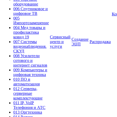
оборудование
006 Спутниковое и
цифровое ТВ
Ко
005
Импортозамещение
004 Мед товары и
профилактика
ковид 19
Сервисный
Создание
007 Системы
центр и
Распродажа
ЭЦП
видеонаблюдения.
услуги
СКУД
008 Усилители
сотового и
интернет сигналов
009 Компьютеры и
цифровая техника
010 ПО и
автоматизация
012 Серверы,
серверные
комплектующие
011 IP, VoIP
Телефония и АТС
013 Оргтехника
014 Разное