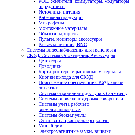
POE, Усилители, коммутаторы, модуляторы,
передатчики
Источники питания
Кабельная продукция
Микрофоны
Монтажные материалы
Объективы,корпуса.
Пульты, мониторы,аксессуары
Разъемы питания, BNC
Системы видеонаблюдения для транспорта
СКУД, Системы Оповещения, Аксессуары
Детекторы
Доводчики
Карт-принтеры и расходные материалы
Кнопки выхода для СКУД
Программное обеспечение СКУД. ключи,
лицензии
Система ограничения доступа к банкомату
Системы оповещения,громкоговорители
Системы учета рабочего
времени,проходные.
Системы,блоки,пульты.
Считыватели,контроллеры,ключи
Умный дом
Электромагнитные замки, защелки