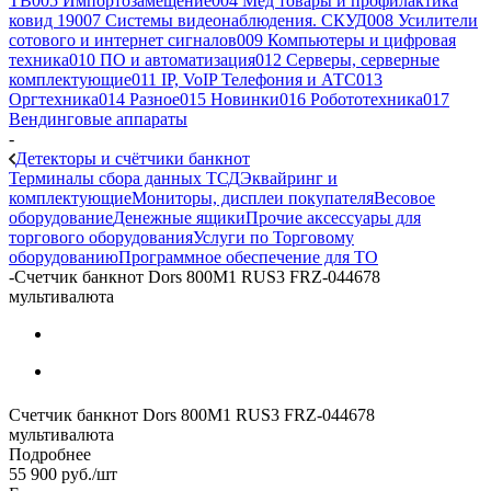
ТВ
005 Импортозамещение
004 Мед товары и профилактика
ковид 19
007 Системы видеонаблюдения. СКУД
008 Усилители
сотового и интернет сигналов
009 Компьютеры и цифровая
техника
010 ПО и автоматизация
012 Серверы, серверные
комплектующие
011 IP, VoIP Телефония и АТС
013
Оргтехника
014 Разное
015 Новинки
016 Робототехника
017
Вендинговые аппараты
-
Детекторы и счётчики банкнот
Терминалы сбора данных ТСД
Эквайринг и
комплектующие
Мониторы, дисплеи покупателя
Весовое
оборудование
Денежные ящики
Прочие аксессуары для
торгового оборудования
Услуги по Торговому
оборудованию
Программное обеспечение для ТО
-
Счетчик банкнот Dors 800M1 RUS3 FRZ-044678
мультивалюта
Счетчик банкнот Dors 800M1 RUS3 FRZ-044678
мультивалюта
Подробнее
55 900
руб.
/шт