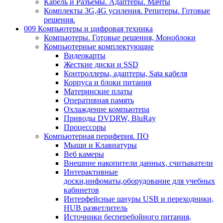
Кабель и Разъемы. Адаптеры. Мачты
Комплекты 3G,4G усиления. Репитеры. Готовые
решения.
009 Компьютеры и цифровая техника
Компьютеры. Готовые решения, Моноблоки
Компьютерные комплектующие
Видеокарты
Жесткие диски и SSD
Контроллеры, адаптеры, Sata кабеля
Корпуса и блоки питания
Материнские платы
Оперативная память
Охлаждение компьютера
Приводы DVDRW, BluRay
Процессоры
Компьютерная периферия. ПО
Мыши и Клавиатуры
Веб камеры
Внешние накопители данных, считыватели
Интерактивные
доски,инфоматы,оборудование для учебных
кабинетов
Интерфейсные шнуры USB и переходники,
HUB разветлитель
Источники бесперебойного питания,