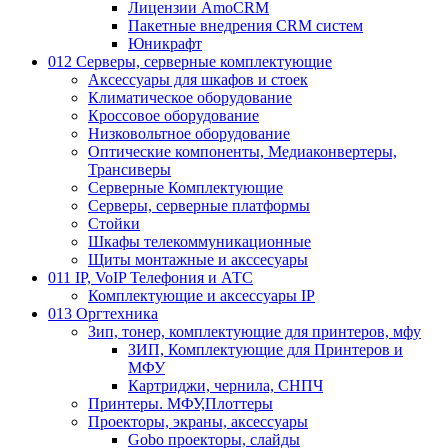
Лицензии AmoCRM
Пакетные внедрения CRM систем
Юникрафт
012 Серверы, серверные комплектующие
Аксессуары для шкафов и стоек
Климатическое оборудование
Кроссовое оборудование
Низковольтное оборудование
Оптические компоненты, Медиаконвертеры,
Трансиверы
Серверные Комплектующие
Серверы, серверные платформы
Стойки
Шкафы телекоммуникационные
Щиты монтажные и акссесуары
011 IP, VoIP Телефония и АТС
Комплектующие и аксессуары IP
013 Оргтехника
Зип, тонер, комплектующие для принтеров, мфу
ЗИП, Комплектующие для Принтеров и
МФУ
Картриджи, чернила, СНПЧ
Принтеры. МФУ,Плоттеры
Проекторы, экраны, аксессуары
Gobo проекторы, слайды