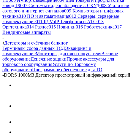
ТВ
005 Импортозамещение
004 Мед товары и профилактика
ковид 19
007 Системы видеонаблюдения. СКУД
008 Усилители
сотового и интернет сигналов
009 Компьютеры и цифровая
техника
010 ПО и автоматизация
012 Серверы, серверные
комплектующие
011 IP, VoIP Телефония и АТС
013
Оргтехника
014 Разное
015 Новинки
016 Робототехника
017
Вендинговые аппараты
-
Детекторы и счётчики банкнот
Терминалы сбора данных ТСД
Эквайринг и
комплектующие
Мониторы, дисплеи покупателя
Весовое
оборудование
Денежные ящики
Прочие аксессуары для
торгового оборудования
Услуги по Торговому
оборудованию
Программное обеспечение для ТО
-
DORS 1000M3 Детектор просмотровый инфракрасный серый