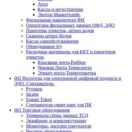
Атол
Кассы и регистраторы
Эвотор Маркетплейс
Фискальные накопители ФН
Операторы фискальных данных ОФД, ЭДО
Принтеры этикеток, штрих кодов
Сканеры штрих Кодов
Кассы самообслуживания
Оборудование б/у
Расходные материалы для ККТ и принтеров
этикеток
Красящая лента,Риббон
Чековая Лента,Термолента
Этикет-лента,Термоэтикетка
002 Носители для электронной цифровой подписи и
ЭДО. Считыватели.
Рутокен
Jacarta
Esmart Token
Считыватели смарт карт для ПК
003 Торговое оборудование
Терминалы сбора данных ТСД
Эквайринг и комплектующие
Мониторы, дисплеи покупателя
Весовое оборудование