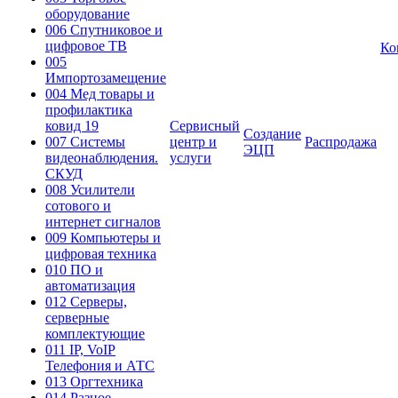
оборудование
006 Спутниковое и
цифровое ТВ
Ко
005
Импортозамещение
004 Мед товары и
профилактика
ковид 19
Сервисный
Создание
007 Системы
центр и
Распродажа
ЭЦП
видеонаблюдения.
услуги
СКУД
008 Усилители
сотового и
интернет сигналов
009 Компьютеры и
цифровая техника
010 ПО и
автоматизация
012 Серверы,
серверные
комплектующие
011 IP, VoIP
Телефония и АТС
013 Оргтехника
014 Разное