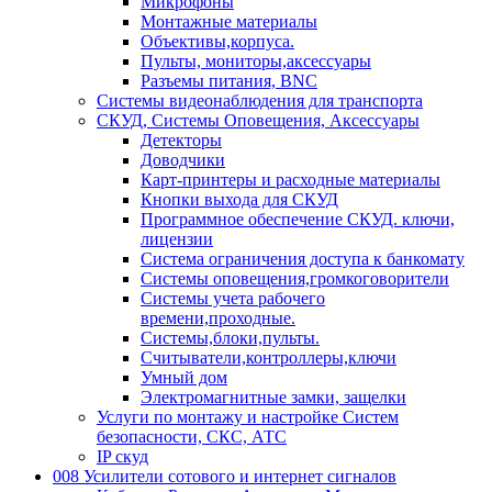
Микрофоны
Монтажные материалы
Объективы,корпуса.
Пульты, мониторы,аксессуары
Разъемы питания, BNC
Системы видеонаблюдения для транспорта
СКУД, Системы Оповещения, Аксессуары
Детекторы
Доводчики
Карт-принтеры и расходные материалы
Кнопки выхода для СКУД
Программное обеспечение СКУД. ключи,
лицензии
Система ограничения доступа к банкомату
Системы оповещения,громкоговорители
Системы учета рабочего
времени,проходные.
Системы,блоки,пульты.
Считыватели,контроллеры,ключи
Умный дом
Электромагнитные замки, защелки
Услуги по монтажу и настройке Систем
безопасности, СКС, АТС
IP скуд
008 Усилители сотового и интернет сигналов