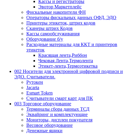
Кассы и регистраторы
Эвотор Маркетплейс
Фискальные накопители ФН
Операторы фискальных данных ОФД, ЭДО
Принтеры этикеток, штрих кодов
Сканеры штрих Кодов
Кассы самообслуживания
Оборудование б/у
Расходные материалы для ККТ и принтеров
этикеток
Красящая лента,Риббон
Чековая Лента,Термолента
Этикет-лента,Термоэтикетка
002 Носители для электронной цифровой подписи и
ЭДО. Считыватели.
Рутокен
Jacarta
Esmart Token
Считыватели смарт карт для ПК
003 Торговое оборудование
Терминалы сбора данных ТСД
Эквайринг и комплектующие
Мониторы, дисплеи покупателя
Весовое оборудование
Денежные ящики