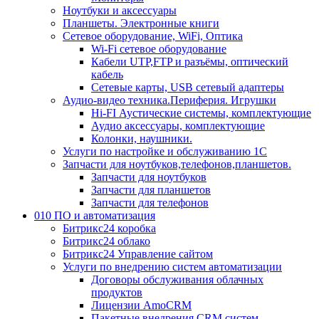
Ноутбуки и аксессуары
Планшеты. Электронные книги
Сетевое оборудование, WiFi, Оптика
Wi-Fi сетевое оборудование
Кабели UTP,FTP и разъёмы, оптический
кабель
Сетевые карты, USB сетевый адаптеры
Аудио-видео техника.Периферия. Игрушки
Hi-FI Аустические системы, комплектующие
Аудио аксессуары, комплектующие
Колонки, наушники.
Услуги по настройке и обслуживанию 1С
Запчасти для ноутбуков,телефонов,планшетов.
Запчасти для ноутбуков
Запчасти для планшетов
Запчасти для телефонов
010 ПО и автоматизация
Битрикс24 коробка
Битрикс24 облако
Битрикс24 Управление сайтом
Услуги по внедрению систем автоматизации
Договоры обслуживания облачных
продуктов
Лицензии AmoCRM
Пакетные внедрения CRM систем