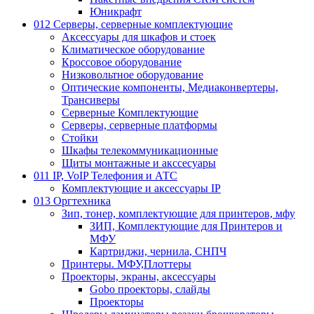
Юникрафт
012 Серверы, серверные комплектующие
Аксессуары для шкафов и стоек
Климатическое оборудование
Кроссовое оборудование
Низковольтное оборудование
Оптические компоненты, Медиаконвертеры,
Трансиверы
Серверные Комплектующие
Серверы, серверные платформы
Стойки
Шкафы телекоммуникационные
Щиты монтажные и акссесуары
011 IP, VoIP Телефония и АТС
Комплектующие и аксессуары IP
013 Оргтехника
Зип, тонер, комплектующие для принтеров, мфу
ЗИП, Комплектующие для Принтеров и
МФУ
Картриджи, чернила, СНПЧ
Принтеры. МФУ,Плоттеры
Проекторы, экраны, аксессуары
Gobo проекторы, слайды
Проекторы