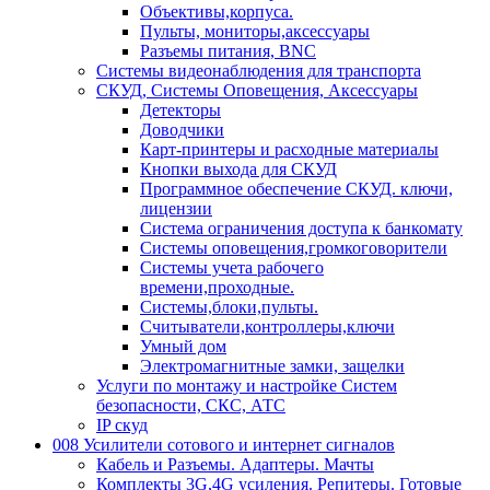
Объективы,корпуса.
Пульты, мониторы,аксессуары
Разъемы питания, BNC
Системы видеонаблюдения для транспорта
СКУД, Системы Оповещения, Аксессуары
Детекторы
Доводчики
Карт-принтеры и расходные материалы
Кнопки выхода для СКУД
Программное обеспечение СКУД. ключи,
лицензии
Система ограничения доступа к банкомату
Системы оповещения,громкоговорители
Системы учета рабочего
времени,проходные.
Системы,блоки,пульты.
Считыватели,контроллеры,ключи
Умный дом
Электромагнитные замки, защелки
Услуги по монтажу и настройке Систем
безопасности, СКС, АТС
IP скуд
008 Усилители сотового и интернет сигналов
Кабель и Разъемы. Адаптеры. Мачты
Комплекты 3G,4G усиления. Репитеры. Готовые