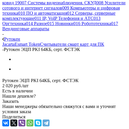
ковид 19
007 Системы видеонаблюдения. СКУД
008 Усилители
сотового и интернет сигналов
009 Компьютеры и цифровая
техника
010 ПО и автоматизация
012 Серверы, серверные
комплектующие
011 IP, VoIP Телефония и АТС
013
Оргтехника
014 Разное
015 Новинки
016 Робототехника
017
Вендинговые аппараты
-
Рутокен
Jacarta
Esmart Token
Считыватели смарт карт для ПК
-
Рутокен ЭЦП PKI 64КБ, серт. ФСТЭК
Рутокен ЭЦП PKI 64КБ, серт. ФСТЭК
2 020
руб.
/шт
Есть в наличии
Нашли дешевле?
Заказать
Наши менеджеры обязательно свяжутся с вами и уточнят
условия заказа
Поделиться