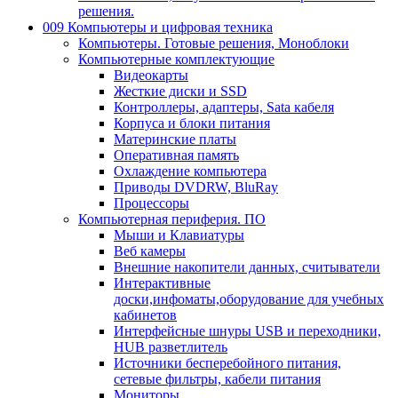
решения.
009 Компьютеры и цифровая техника
Компьютеры. Готовые решения, Моноблоки
Компьютерные комплектующие
Видеокарты
Жесткие диски и SSD
Контроллеры, адаптеры, Sata кабеля
Корпуса и блоки питания
Материнские платы
Оперативная память
Охлаждение компьютера
Приводы DVDRW, BluRay
Процессоры
Компьютерная периферия. ПО
Мыши и Клавиатуры
Веб камеры
Внешние накопители данных, считыватели
Интерактивные
доски,инфоматы,оборудование для учебных
кабинетов
Интерфейсные шнуры USB и переходники,
HUB разветлитель
Источники бесперебойного питания,
сетевые фильтры, кабели питания
Мониторы