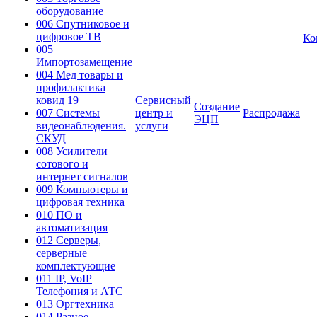
оборудование
006 Спутниковое и
цифровое ТВ
Ко
005
Импортозамещение
004 Мед товары и
профилактика
ковид 19
Сервисный
Создание
007 Системы
центр и
Распродажа
ЭЦП
видеонаблюдения.
услуги
СКУД
008 Усилители
сотового и
интернет сигналов
009 Компьютеры и
цифровая техника
010 ПО и
автоматизация
012 Серверы,
серверные
комплектующие
011 IP, VoIP
Телефония и АТС
013 Оргтехника
014 Разное