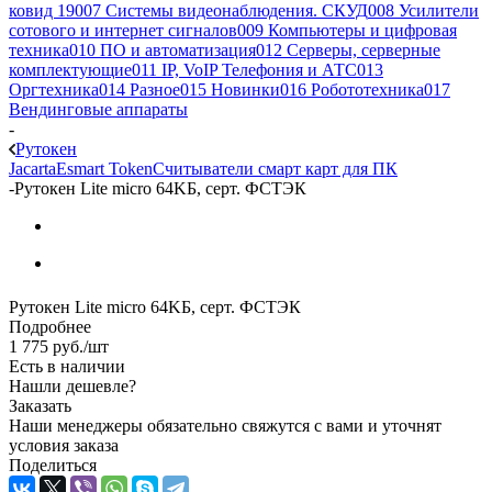
ковид 19
007 Системы видеонаблюдения. СКУД
008 Усилители
сотового и интернет сигналов
009 Компьютеры и цифровая
техника
010 ПО и автоматизация
012 Серверы, серверные
комплектующие
011 IP, VoIP Телефония и АТС
013
Оргтехника
014 Разное
015 Новинки
016 Робототехника
017
Вендинговые аппараты
-
Рутокен
Jacarta
Esmart Token
Считыватели смарт карт для ПК
-
Рутокен Lite micro 64KБ, серт. ФСТЭК
Рутокен Lite micro 64KБ, серт. ФСТЭК
Подробнее
1 775
руб.
/шт
Есть в наличии
Нашли дешевле?
Заказать
Наши менеджеры обязательно свяжутся с вами и уточнят
условия заказа
Поделиться