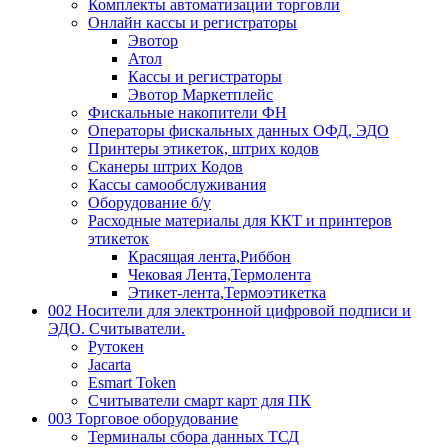
Комплекты автоматизации торговли
Онлайн кассы и регистраторы
Эвотор
Атол
Кассы и регистраторы
Эвотор Маркетплейс
Фискальные накопители ФН
Операторы фискальных данных ОФД, ЭДО
Принтеры этикеток, штрих кодов
Сканеры штрих Кодов
Кассы самообслуживания
Оборудование б/у
Расходные материалы для ККТ и принтеров
этикеток
Красящая лента,Риббон
Чековая Лента,Термолента
Этикет-лента,Термоэтикетка
002 Носители для электронной цифровой подписи и
ЭДО. Считыватели.
Рутокен
Jacarta
Esmart Token
Считыватели смарт карт для ПК
003 Торговое оборудование
Терминалы сбора данных ТСД