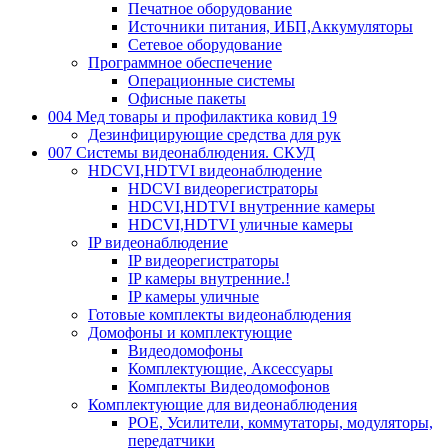
Печатное оборудование
Источники питания, ИБП,Аккумуляторы
Сетевое оборудование
Программное обеспечение
Операционные системы
Офисные пакеты
004 Мед товары и профилактика ковид 19
Дезинфицирующие средства для рук
007 Системы видеонаблюдения. СКУД
HDCVI,HDTVI видеонаблюдение
HDCVI видеорегистраторы
HDCVI,HDTVI внутренние камеры
HDCVI,HDTVI уличные камеры
IP видеонаблюдение
IP видеорегистраторы
IP камеры внутренние.!
IP камеры уличные
Готовые комплекты видеонаблюдения
Домофоны и комплектующие
Видеодомофоны
Комплектующие, Аксессуары
Комплекты Видеодомофонов
Комплектующие для видеонаблюдения
POE, Усилители, коммутаторы, модуляторы,
передатчики