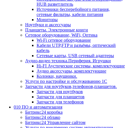
HUB разветлитель
Источники бесперебойного питания,
сетевые фильтры, кабели питания
Мониторы
Ноутбуки и аксессуары
Планшеты. Электронные книги
Сетевое оборудование, WiFi, Оптика
Wi-Fi сетевое оборудование
Кабели UTP,FTP и разъёмы, оптический
кабель
Сетевые карты, USB сетевый адаптеры
Аудио-видео техника.Периферия. Игрушки
Hi-FI Аустические системы, комплектующие
Аудио аксессуары, комплектующие
Колонки, наушники.
Услуги по настройке и обслуживанию 1С
Запчасти для ноутбуков,телефонов,планшетов.
Запчасти для ноутбуков
Запчасти для планшетов
Запчасти для телефонов
010 ПО и автоматизация
Битрикс24 коробка
Битрикс24 облако
Битрикс24 Управление сайтом
Услуги по внедрению систем автоматизации