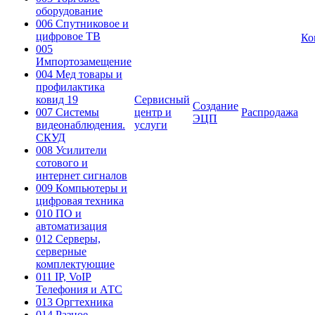
оборудование
006 Спутниковое и
цифровое ТВ
Ко
005
Импортозамещение
004 Мед товары и
профилактика
ковид 19
Сервисный
Создание
007 Системы
центр и
Распродажа
ЭЦП
видеонаблюдения.
услуги
СКУД
008 Усилители
сотового и
интернет сигналов
009 Компьютеры и
цифровая техника
010 ПО и
автоматизация
012 Серверы,
серверные
комплектующие
011 IP, VoIP
Телефония и АТС
013 Оргтехника
014 Разное