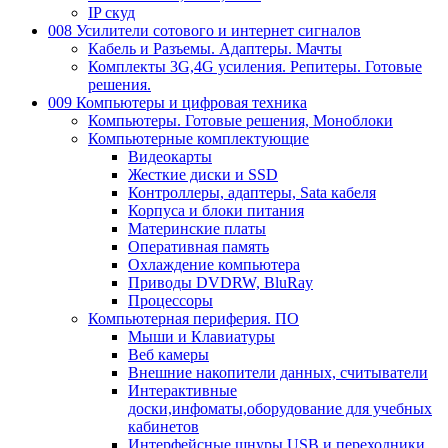
IP скуд
008 Усилители сотового и интернет сигналов
Кабель и Разъемы. Адаптеры. Мачты
Комплекты 3G,4G усиления. Репитеры. Готовые
решения.
009 Компьютеры и цифровая техника
Компьютеры. Готовые решения, Моноблоки
Компьютерные комплектующие
Видеокарты
Жесткие диски и SSD
Контроллеры, адаптеры, Sata кабеля
Корпуса и блоки питания
Материнские платы
Оперативная память
Охлаждение компьютера
Приводы DVDRW, BluRay
Процессоры
Компьютерная периферия. ПО
Мыши и Клавиатуры
Веб камеры
Внешние накопители данных, считыватели
Интерактивные
доски,инфоматы,оборудование для учебных
кабинетов
Интерфейсные шнуры USB и переходники,