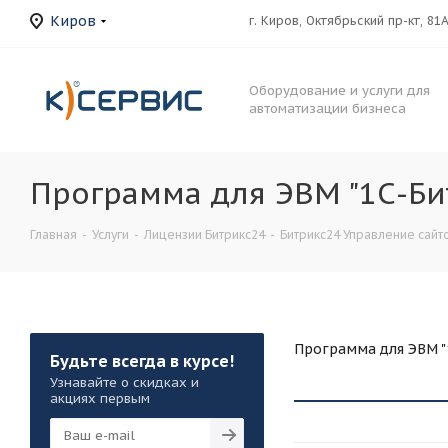
Киров
г. Киров, Октябрьский пр-кт, 81
Оборудование и услуги для
автоматизации бизнеса
Программа для ЭВМ "1С-Бит
Главная
-
Услуги
-
Лицензии Битрикс24
-
Битрикс24 Управление сайт
Программа для ЭВМ "1
Будьте всегда в курсе!
Узнавайте о скидках и
акциях первым