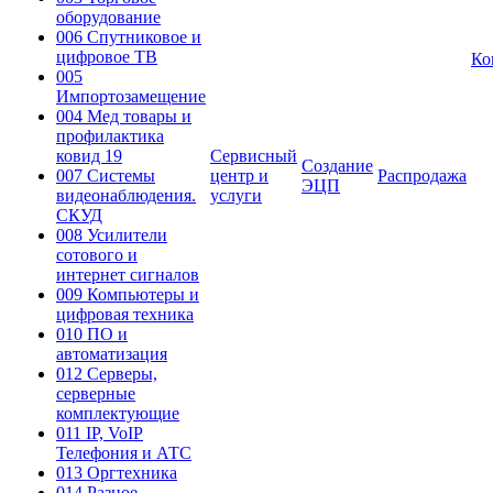
оборудование
006 Спутниковое и
цифровое ТВ
Ко
005
Импортозамещение
004 Мед товары и
профилактика
ковид 19
Сервисный
Создание
007 Системы
центр и
Распродажа
ЭЦП
видеонаблюдения.
услуги
СКУД
008 Усилители
сотового и
интернет сигналов
009 Компьютеры и
цифровая техника
010 ПО и
автоматизация
012 Серверы,
серверные
комплектующие
011 IP, VoIP
Телефония и АТС
013 Оргтехника
014 Разное