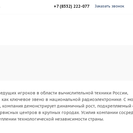
+7 (8332) 222-077
А
Заказать звонок
 ведущих игроков в области вычислительной техники России,
 как ключевое звено в национальной радиоэлектронике. С м
а, компания демонстрирует динамичный рост, подкрепляемы
ервисных центров в крупных городах. Усилия компании сосре
еплении технологической независимости страны.