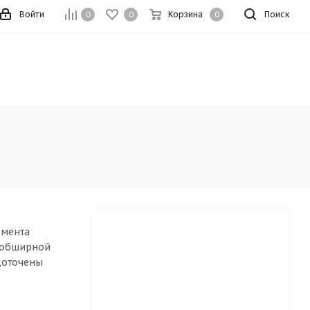
Войти
Корзина
Поиск
0
0
0
омента
й обширной
доточены