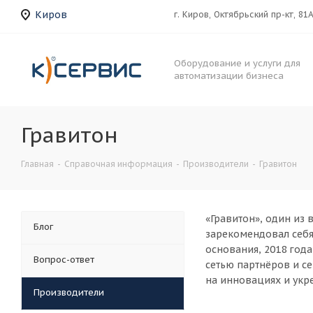
Киров
г. Киров, Октябрьский пр-кт, 81
Оборудование и услуги для
автоматизации бизнеса
Гравитон
Главная
-
Справочная информация
-
Производители
-
Гравитон
«Гравитон», один из
Блог
зарекомендовал себя
основания, 2018 год
Вопрос-ответ
сетью партнёров и с
на инновациях и укр
Производители