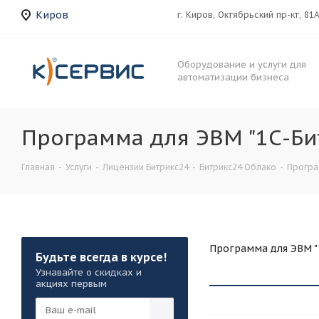
Киров
г. Киров, Октябрьский пр-кт, 81
Оборудование и услуги для
автоматизации бизнеса
Программа для ЭВМ "1С-Бит
Главная
-
Услуги
-
Лицензии Битрикс24
-
Битрикс24 Облако
-
Програм
Программа для ЭВМ "1
Будьте всегда в курсе!
Узнавайте о скидках и
акциях первым