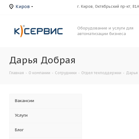
Киров
г. Киров, Октябрьский пр-кт, 81
Оборудование и услуги для
автоматизации бизнеса
Дарья Добрая
Главная
-
О компании
-
Сотрудники
-
Отдел техподдержки
-
Дарья
Вакансии
Услуги
Блог