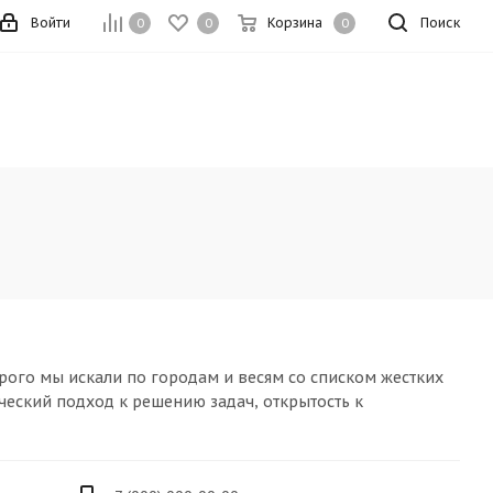
Войти
Корзина
Поиск
0
0
0
рого мы искали по городам и весям со списком жестких
рческий подход к решению задач, открытость к