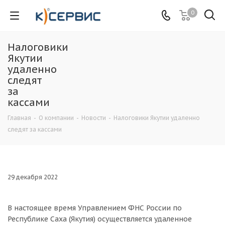
0
Налоговики
Якутии
удаленно
следят
за
кассами
Главная
-
О компании
-
Новости
-
Налоговики Якутии удаленно
следят за кассами
29 декабря 2022
В настоящее время Управлением ФНС России по
Республике Саха (Якутия) осуществляется удаленное